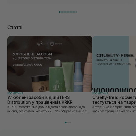
Статті
КОСМЕТИКА
КОСМЕТИКА
Улюблені засоби від SISTERS
Cruelty-free: космет
Distribution у працівників KRKR
тестується на твар
KRKR – мережа, яка давно відома своєю любов’ю до
Автор: Віка Нагорна Нині все більшої популярності
якісної, ефективної косметики. “Ми обираємо лише ті
набирає тренд на екологічніс
бренди, в яких впевнені — і які перевірили на собі. Одні
Це стосується і одягу, і харч
з таких — бренди, представлені SISTERS...
якою користуємось. Споживач