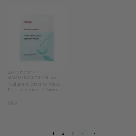
MANYO FACTORY
MANYO FACTORY Micro
Hyaluronic Essence Mask
Тканинна маска для обличчя
1*25 мл
189₴
←
1
2
3
4
→