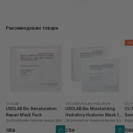
Рекомендовані товари
-15
USOLAB
USOLAB
|
USOLAB_HYALURON
CU S
USOLAB Bio Renaturation
USOLAB Bio Moisturizing
CU 
Repair Mask Pack
Hydrating Hyaluron Mask 1
Soo
Заспокійлива тканева маска для обличчя
Зволожуюча тканинна маска зі заспокійливою та антивіковою дією
Відн
шт
185₴
215₴
158