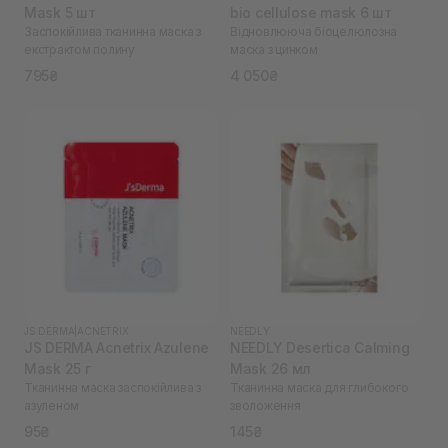
Mask 5 шт
bio cellulose mask 6 шт
Заспокійлива тканинна маска з
Відновлююча біоцелюлозна
екстрактом полину
маска з цинком
795₴
4 050₴
JS DERMA
|
ACNETRIX
NEEDLY
JS DERMA Acnetrix Azulene
NEEDLY Desertica Calming
Mask 25 г
Mask 26 мл
Тканинна маска заспокійлива з
Тканинна маска для глибокого
азуленом
зволоження
95₴
145₴