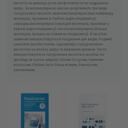
кислота не виконує роль ексфоліанта та не подразнює
шкіру. За молекулярною масою розрізняють три види
гіалуронової кислоти: низькомолекулярна (має найменшу
молекулу, проникає в глибокі шари епідермісу);
середньомолекулярна (середня молекула, проникає у
верхні шари епідермісу); високомолекулярна (більша
молекула, працює на поверхні епідермісу). В засобах
зазвичай використовується поєднання цих видів. Радимо
наносити засоби (тоніки, сироватки) з гіалуроновою
кислотою на вологу шкіру та закривати кремом. Часто
використовується гіалуронова кислота в засобах по
догляду за сухою шкірою голови та сухим, тьмяним
волоссям. Робить його більш м'яким, блискучим,
наповненим.