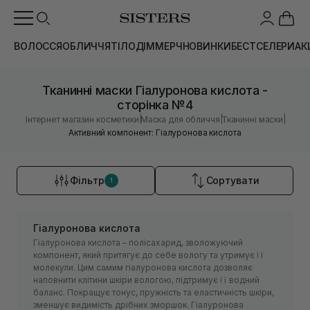
ВОЛОССЯ
ОБЛИЧЧЯ
ТІЛО
ДІМ
МЕРЧ
НОВИНКИ
БЕСТСЕЛЕРИ
АК
Тканинні маски Гіалуронова кислота -
сторінка №4
|
|
|
Інтернет магазин косметики
Маска для обличчя
Тканинні маски
Активний компонент: Гіалуронова кислота
Фільтр
Сортувати
1
Гіалуронова кислота
Гіалуронова кислота – полісахарид, зволожуючий
компонент, який притягує до себе вологу та утримує її
молекули. Цим самим гіалуронова кислота дозволяє
наповнити клітини шкіри вологою, підтримує її водний
баланс. Покращує тонус, пружність та еластичність шкіри,
зменшує видимість дрібних зморшок. Гіалуронова