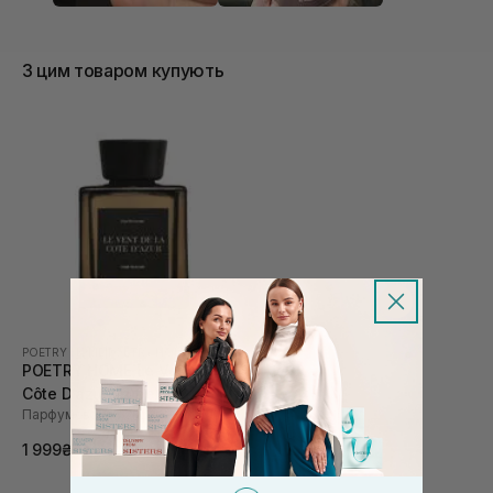
З цим товаром купують
POETRY HOME
|
POETRY HOME LE VENT DE LA CÔTE D’AZUR
POETRY HOME Le Vent De La
Côte D’azur (cube) 100 мл
Парфумований дифузор
1 999₴