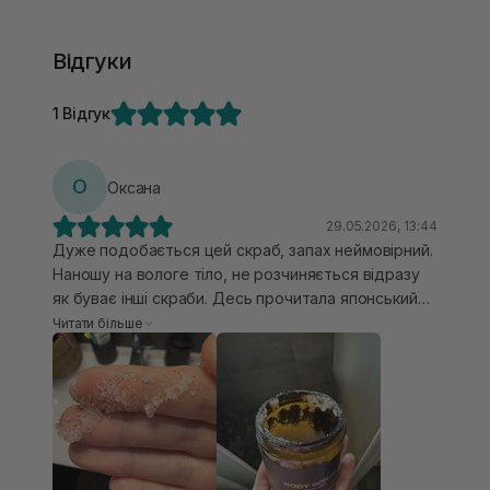
Відгуки
1 Відгук
О
Оксана
29.05.2026, 13:44
Дуже подобається цей скраб, запах неймовірний.
Наношу на вологе тіло, не розчиняється відразу
як буває інші скраби. Десь прочитала японський
секрет краси, що запах «старості» йде від
Читати більше
задньої поверхні ший і за вухами, ці ділянки також
пропрацюьовую, і відмітила гарний результат.