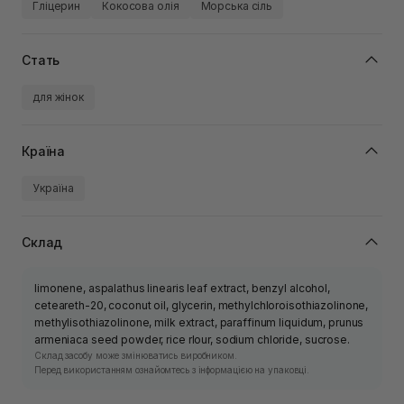
Гліцерин
Кокосова олія
Морська сіль
Стать
для жінок
Країна
Україна
Склад
limonene, aspalathus linearis leaf extract, benzyl alcohol,
ceteareth-20, coconut oil, glycerin, methylchloroisothiazolinone,
methylisothiazolinone, milk extract, paraffinum liquidum, prunus
armeniaca seed powder, rice rlour, sodium chloride, sucrose.
Склад засобу може змінюватись виробником.
Перед використанням ознайомтесь з інформацією на упаковці.