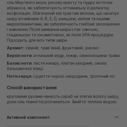
сіль Мертвого моря, рисову крихту та пудру кісточок
В наявності
абрикоса, які забезпечують оптимальну й делікатну
Самовивіз м. Рівне, вул. Кулика і Гудачека 23 (ТЦ
ексфоліацію. Збагачений екстрактом молока, що насичує
Екватор)
шкіру вітамінами A, B, E, D, кальцієм, калієм та іншими
В наявності
мікроелементами, які забезпечують глибоке зволоження
і живлення. Після змивання шкіра стає сяючою,
гладенькою та оксамитовою, як після SPA-процедури.
Підходить для всіх типів шкіри.
Аромат:
свіжий, трав'яний, фруктовий, унісекс
Верхні ноти:
атласький кедр, інжир, свіжоскошена трава
Базові ноти:
листя інжиру, платан західний, смола
бальзамічної ялиці
Ноти серця:
суцвіття чорної смородини, тропічний ліс
Спосіб використання
круговими рухами нанесіть скраб на злегка вологу шкіру,
доки сіль повністю розчиниться. Змийте теплою водою.
Активний компонент