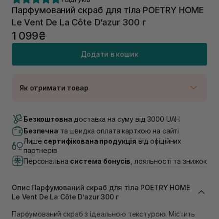
Парфумований скраб для тіла POETRY HOME
Le Vent De La Côte D’azur 300 г
1 099₴
Додати в кошик
Як отримати товар
Доставка Новою Поштою
В наявності
Безкоштовна
доставка на суму від 3000 UAH
Самовивіз м. Луцьк, вул. Винниченка 4
Безпечна
та швидка оплата карткою на сайті
Немає в наявності!
Лише
сертифікована продукція
від офіційних
Самовивіз м. Львів, вул. Академіка Підстригача, 1В
партнерів
(Duck’s Lake)
Персональна
система бонусів
, лояльності та знижок
В наявності
Самовивіз м. Львів, вул. Івана Франка 36
Немає в наявності!
Опис Парфумований скраб для тіла POETRY HOME
Самовивіз м. Львів, вул. Степана Бандери 45
Le Vent De La Côte D’azur 300 г
Немає в наявності!
Самовивіз м. Рівне, вул. 16-го Липня, 15
Парфумований скраб з ідеальною текстурою. Містить