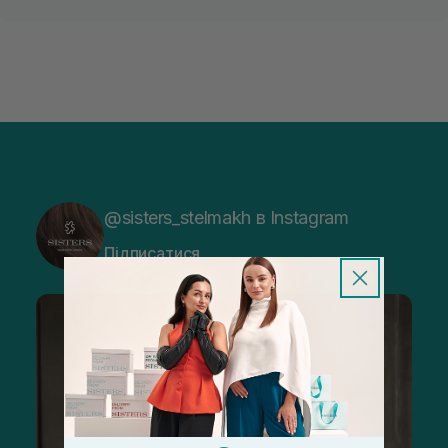
@sisters_stelmakh в Instagram
Підписатися