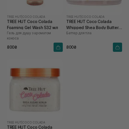
TREE HUT
|
COCO COLADA
TREE HUT
|
COCO COLADA
TREE HUT Coco Colada
TREE HUT Coco Colada
Foaming Gel Wash 532 мл
Whipped Shea Body Butter
Гель для душу з ароматом
Баттер для тіла
240 г
кокоса
800₴
800₴
TREE HUT
|
COCO COLADA
TREE HUT Coco Colada