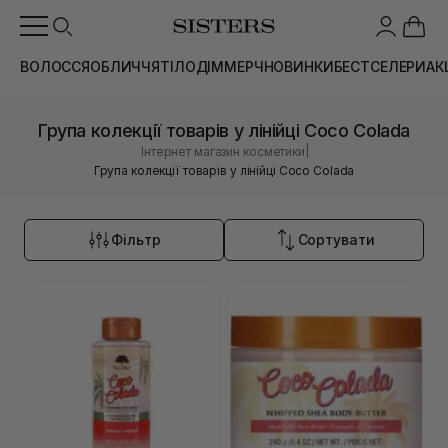
ВОЛОССЯ
ОБЛИЧЧЯ
ТІЛО
ДІМ
МЕРЧ
НОВИНКИ
БЕСТСЕЛЕРИ
АК
Група колекції товарів у лінійці Coco Colada
|
Інтернет магазин косметики
Група колекції товарів у лінійці Coco Colada
Фільтр
Сортувати