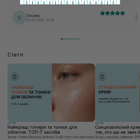
Оксана
О
29.05.2026, 13:44
Статті
ШКIРА
ШКIРА
Найкращі тонери та тоніки для
Сонцезахисний крем
обличчя: ТОП-7 засобів
тих, хто ще не звик
Автор: Олеся Вакулко [artnav] У цій статті ми пояснимо,
Якщо у вашому уявленні SPF