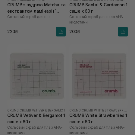
CRUMB з пудрою Matcha та
CRUMB Santal & Cardamon 1
екстрактом ламінарії 1
саше х 60 г
Сольовий скраб для тіла
Сольовий скраб для тіла з AHA-
саше х 60 г
кислотами
220₴
200₴
CRUMB
|
CRUMB VETIVER & BERGAMOT
CRUMB
|
CRUMB WHITE STRAWBERRIES
CRUMB Vetiver & Bergamot 1
CRUMB White Strawberries 1
саше х 60 г
саше х 60 г
Сольовий скраб для тіла з AHA-
Сольовий скраб для тіла з AHA-
кислотами
кислотами