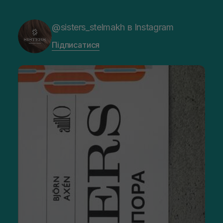
@sisters_stelmakh в Instagram
Підписатися