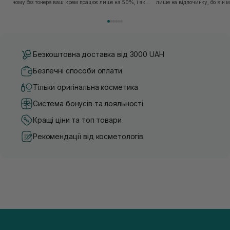
чому без тонера ваш крем працює лише на 50%, і як
лише на відпочинку, бо він 
знайти засіб під потреби саме вашої шкіри. Хибною є
шкірі, може бути вибагливи
думка, що тонізація — це зайвий е...
чи скочується під макіяжем і
Безкоштовна доставка від 3000 UAH
Безпечні способи оплати
Тільки оригінальна косметика
Система бонусів та лояльності
Кращі ціни та топ товари
Рекомендації від косметологів