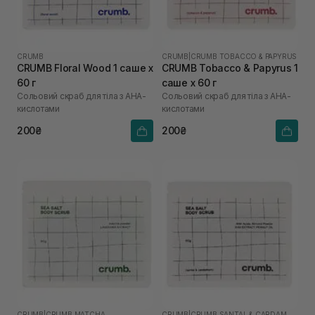
CRUMB
CRUMB
|
CRUMB TOBACCO & PAPYRUS
CRUMB Floral Wood 1 саше х
CRUMB Tobacco & Papyrus 1
60 г
саше х 60 г
Сольовий скраб для тіла з AHA-
Сольовий скраб для тіла з AHA-
кислотами
кислотами
200₴
200₴
CRUMB
|
CRUMB MATCHA
CRUMB
|
CRUMB SANTAL & CARDAMON