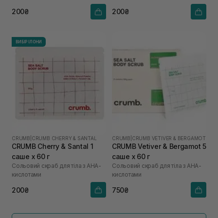
200₴
200₴
ВИБІР ІЛОНИ
CRUMB
|
CRUMB CHERRY & SANTAL
CRUMB
|
CRUMB VETIVER & BERGAMOT
CRUMB Cherry & Santal 1
CRUMB Vetiver & Bergamot 5
саше х 60 г
саше х 60 г
Сольовий скраб для тіла з AHA-
Сольовий скраб для тіла з AHA-
кислотами
кислотами
200₴
750₴