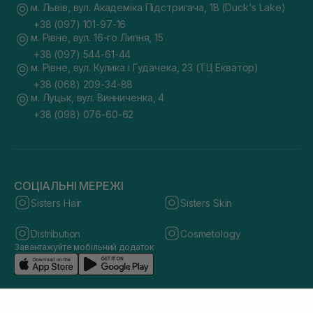
м. Львів, вул. Академіка Підстригача, 1В (Duck's Lake)
+38 (097) 101-97-16
м. Рівне, вул. 16-го Липня, 15
+38 (097) 544-61-44
м. Рівне, вул. Кулика і Гудачека, 23 (ТЦ Екватор)
+38 (068) 209-34-88
м. Луцьк, вул. Винниченка, 4
+38 (098) 076-60-62
СОЦІАЛЬНІ МЕРЕЖІ
Sisters Hair
Sisters Skin
Distribution
Cosmetology
Завантажуйте мобільний додаток