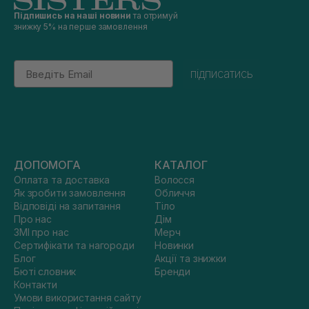
Підпишись на наші новини
та отримуй
знижку 5% на перше замовлення
Email
підписатись
ДОПОМОГА
КАТАЛОГ
Оплата та доставка
Волосся
Як зробити замовлення
Обличчя
Відповіді на запитання
Тіло
Про нас
Дім
ЗМІ про нас
Мерч
Сертифікати та нагороди
Новинки
Блог
Акції та знижки
Бюті словник
Бренди
Контакти
Умови використання сайту