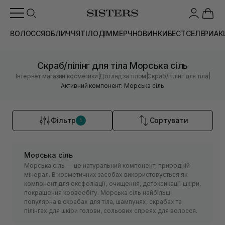
ВОЛОССЯ
ОБЛИЧЧЯ
ТІЛО
ДІМ
МЕРЧ
НОВИНКИ
БЕСТСЕЛЕРИ
АК
Скраб/пілінг для тіла Морська сіль
|
|
|
Інтернет магазин косметики
Догляд за тілом
Скраб/пілінг для тіла
Активний компонент: Морська сіль
Фільтр
Сортувати
1
Морська сіль
Морська сіль — це натуральний компонент, природній
мінерал. В косметичних засобах використовується як
компонент для ексфоліації, очищення, детоксикації шкіри,
покращення кровообігу. Морська сіль найбільш
популярна в скрабах для тіла, шампунях, скрабах та
пілінгах для шкіри голови, сольових спреях для волосся.