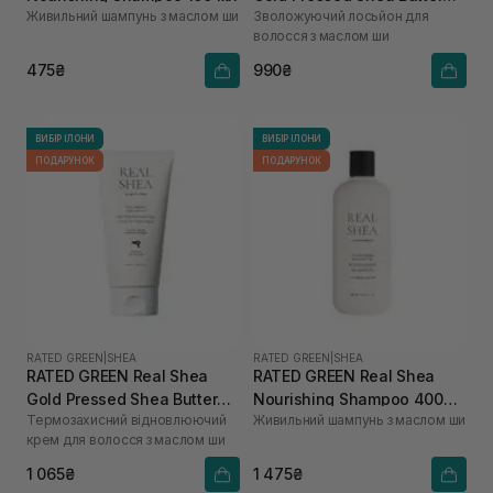
Живильний шампунь з маслом ши
Зволожуючий лосьйон для
Anti-frizz Hydrating Hair
волосся з маслом ши
Lotion 150 мл
475₴
990₴
ВИБІР ІЛОНИ
ВИБІР ІЛОНИ
ПОДАРУНОК
ПОДАРУНОК
RATED GREEN
|
SHEA
RATED GREEN
|
SHEA
RATED GREEN Real Shea
RATED GREEN Real Shea
Gold Pressed Shea Butter
Nourishing Shampoo 400
Термозахисний відновлюючий
Живильний шампунь з маслом ши
Leave-in Treatment 150 мл
мл
крем для волосся з маслом ши
1 065₴
1 475₴