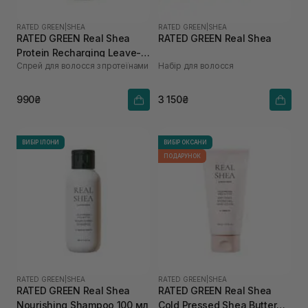
RATED GREEN
|
SHEA
RATED GREEN
|
SHEA
RATED GREEN Real Shea
RATED GREEN Real Shea
Protein Recharging Leave-in
Спрей для волосся з протеїнами
Набір для волосся
Treatment Spray для
пошкодженого та сухого
волосся 80 мл
990₴
3 150₴
ВИБІР ІЛОНИ
ВИБІР ОКСАНИ
ПОДАРУНОК
RATED GREEN
|
SHEA
RATED GREEN
|
SHEA
RATED GREEN Real Shea
RATED GREEN Real Shea
Nourishing Shampoo 100 мл
Cold Pressed Shea Butter