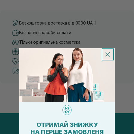
Безкоштовна доставка від 3000 UAH
Безпечні способи оплати
Тільки оригінальна косметика
Система бонусів та лояльності
Кращі ціни та топ товари
Рекомендації від косметологів
ОТРИМАЙ ЗНИЖКУ
НА ПЕРШЕ ЗАМОВЛЕНЯ