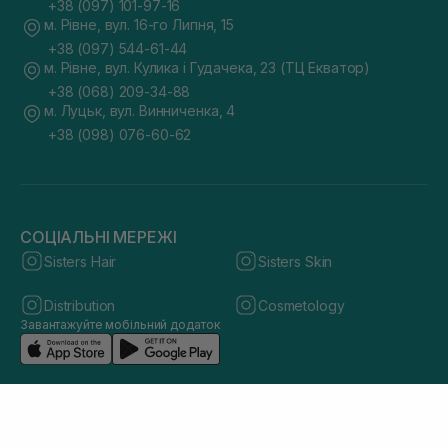
+38 (097) 101-97-16
м. Рівне, вул. 16-го Липня, 15
+38 (097) 544-61-44
м. Рівне, вул. Кулика і Гудачека, 23 (ТЦ Екватор)
+38 (068) 209-34-88
м. Луцьк, вул. Винниченка, 4
+38 (098) 076-60-62
СОЦІАЛЬНІ МЕРЕЖІ
Sisters Hair
Sisters Skin
Distribution
Cosmetology
Завантажуйте мобільний додаток