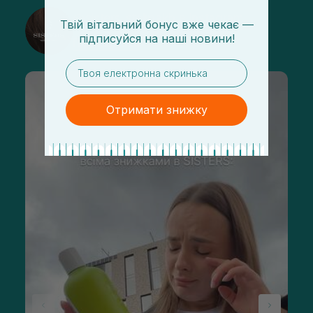
@sisters_stelmakh в Instagram
Твій вітальний бонус вже чекає —
підписуйся
на
наші новини!
Підписатися
email
Отримати знижку