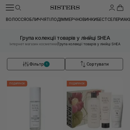
ВОЛОССЯ
ОБЛИЧЧЯ
ТІЛО
ДІМ
МЕРЧ
НОВИНКИ
БЕСТСЕЛЕРИ
АК
Група колекції товарів у лінійці SHEA
|
Інтернет магазин косметики
Група колекції товарів у лінійці SHEA
Фільтр
Сортувати
1
ПОДАРУНОК
ПОДАРУНОК