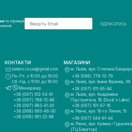
Email
ини
та отримуй
підписатись
влення
КОНТАКТИ
МАГАЗИНИ
sisters.co.ua@gmail.com
м. Львів, вул. Степана Бандер
Пн.-Пт. з 10:00 до 19:00
+38 (098) 778-13-79
Сб.-Нд. з 11:00 до 18:00
м. Львів, вул. Івана Франка, 36
Менеджер
+38 (097) 611-95-94
+38 (097) 612-54-81
м. Львів, вул. Академіка
+38 (097) 788-12-88
Підстригача, 1В (Duck's Lake)
+38 (097) 983-41-20
+38 (097) 101-97-16
+38 (068) 693-46-00
м. Рівне, вул. 16-го Липня, 15
+38 (068) 951-22-86
+38 (097) 544-61-44
м. Рівне, вул. Кулика і Гудачека
(ТЦ Екватор)