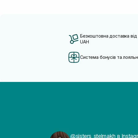
Безкоштовна доставка від
UAH
Система бонусів та лояльн
@sisters_stelmakh в Instag