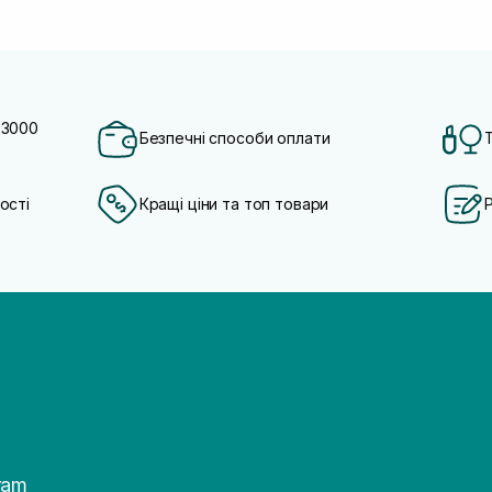
 3000
Безпечні способи оплати
ості
Кращі ціни та топ товари
ram