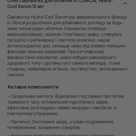
Опис Сироватка для обличчя IS CLINICAL Hydra-
Самовивіз м. Львів, вул. Степана Бандери 45
Cool Serum 15 мл
В наявності
Сироватка Hydra-Cool Serum від американського бренду
Самовивіз м. Рівне, вул. 16-го Липня, 15
Is Clinical розроблена для дбайливого догляду за будь-
В наявності
яким типом шкіри обличчя. Сироватка поліпшує
Самовивіз м. Рівне, вул. Кулика і Гудачека 23 (ТЦ
мікроциркуляцію, освіжає і пом'якшує шкіру, стимулює
Екватор)
процеси її регенерації і синтезу колагену, надає
В наявності
антиоксидантну дію, захищає шкіру від впливу зовнішніх
факторів і вільних радикалів. При регулярному
використанні сироватки, шкіра набуде рівномірного
здорового тону і доглянутого свіжого вигляду, стане
гладкою, неймовірно м'якою, підтягнутою, зволоженою і
сяючою.
Активні компоненти
- Гіалуронова кислота.
Відновлює і підтримує протягом
тривалого часу оптимальний гідробаланс шкіри,
ефективно розгладжує наявні зморшки і запобігає їх
повторному утворенню.
- Пантенол.
Заспокоює шкіру, усуває подразнення,
почервоніння, запалення і свербіж.
- Екстракти гриба поліпорус умбелатус і трутовніка