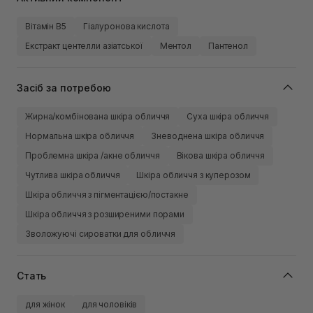
Вітамін B5
Гіалуронова кислота
Екстракт центелли азіатської
Ментол
Пантенол
Засіб за потребою
Жирна/комбінована шкіра обличчя
Суха шкіра обличчя
Нормальна шкіра обличчя
Зневоднена шкіра обличчя
Проблемна шкіра /акне обличчя
Вікова шкіра обличчя
Чутлива шкіра обличчя
Шкіра обличчя з куперозом
Шкіра обличчя з пігментацією/постакне
Шкіра обличчя з розширеними порами
Зволожуючі сироватки для обличчя
Стать
для жінок
для чоловіків