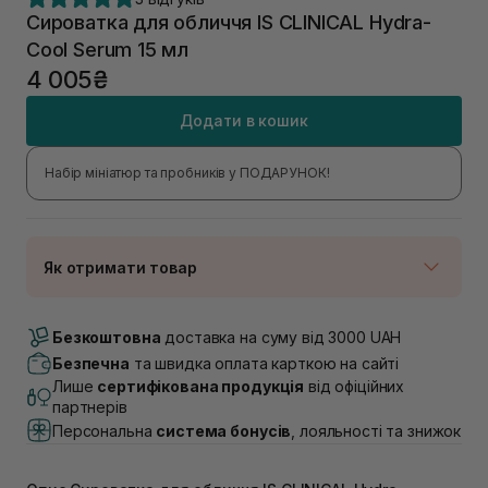
Сироватка для обличчя IS CLINICAL Hydra-
Cool Serum 15 мл
4 005₴
Додати в кошик
Набір мініатюр та пробників у ПОДАРУНОК!
Як отримати товар
Доставка Новою Поштою
В наявності
Безкоштовна
доставка на суму від 3000 UAH
Самовивіз м. Луцьк, вул. Винниченка 4
Безпечна
та швидка оплата карткою на сайті
В наявності
Лише
сертифікована продукція
від офіційних
Самовивіз м. Львів, вул. Академіка Підстригача, 1В
партнерів
(Duck’s Lake)
Персональна
система бонусів
, лояльності та знижок
В наявності
Самовивіз м. Львів, вул. Івана Франка 36
В наявності