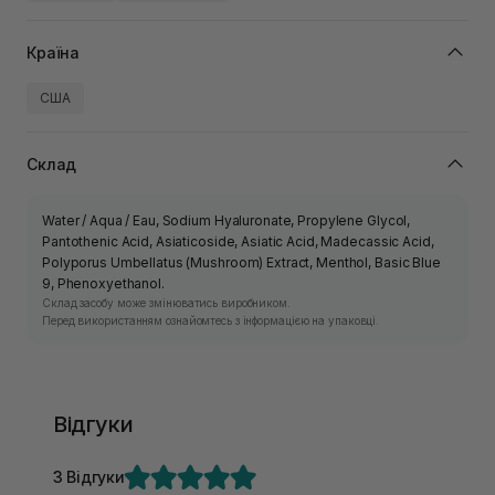
Країна
США
Склад
Water / Aqua / Eau, Sodium Hyaluronate, Propylene Glycol,
Pantothenic Acid, Asiaticoside, Asiatic Acid, Madecassic Acid,
Polyporus Umbellatus (Mushroom) Extract, Menthol, Basic Blue
9, Phenoxyethanol.
Склад засобу може змінюватись виробником.
Перед використанням ознайомтесь з інформацією на упаковці.
Відгуки
3 Відгуки