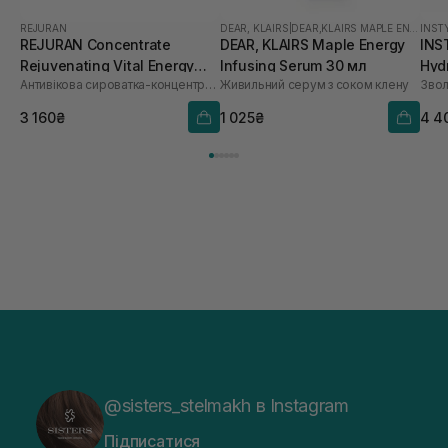
REJURAN
DEAR, KLAIRS
|
DEAR,KLAIRS MAPLE ENERGY
INST
REJURAN Concentrate
DEAR, KLAIRS Maple Energy
INS
Rejuvenating Vital Energy
Infusing Serum 30 мл
Hyd
Антивікова сироватка-концентрат для омолодження шкіри
Живильний серум з соком клену
Звол
Booster 30 мл
3 160₴
1 025₴
4 4
@sisters_stelmakh в Instagram
Підписатися