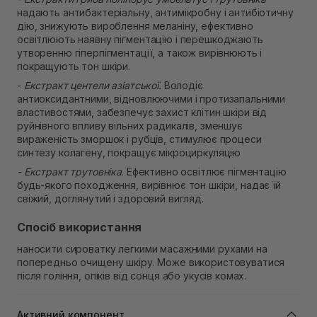
надають антибактеріальну, антимікробну і антибіотичну
дію, знижують вироблення меланіну, ефективно
освітлюють наявну пігментацію і перешкоджають
утворенню гіперпігментації, а також вирівнюють і
покращують тон шкіри.
-
Екстракт центели азіатської.
Володіє
антиоксидантними, відновлюючими і протизапальними
властивостями, забезпечує захист клітин шкіри від
руйнівного впливу вільних радикалів, зменшує
вираженість зморшок і рубців, стимулює процеси
синтезу колагену, покращує мікроциркуляцію
- Екстракт трутовніка
. Ефективно освітлює пігментацію
будь-якого походження, вирівнює тон шкіри, надає їй
свіжий, доглянутий і здоровий вигляд.
Спосіб використання
наносити сироватку легкими масажними рухами на
попередньо очищену шкіру. Може використовуватися
після гоління, опіків від сонця або укусів комах.
Активний компонент