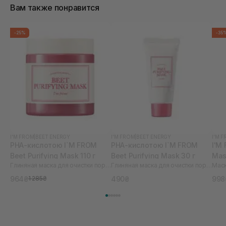
Вам также понравится
-25%
-35
I'M FROM
|
BEET ENERGY
I'M FROM
|
BEET ENERGY
I'M 
PHA-кислотою I`M FROM
PHA-кислотою I`M FROM
I'M
Beet Purifying Mask 110 г
Beet Purifying Mask 30 г
Mas
Глиняная маска для очистки пор с PHA-кислотой
Глиняная маска для очистки пор с PHA-кислотой
Маск
964₴
490₴
998
1 285₴