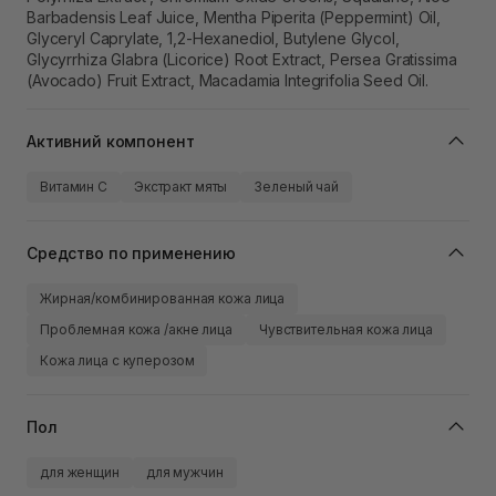
Barbadensis Leaf Juice, Mentha Piperita (Peppermint) Oil,
Glyceryl Caprylate, 1,2-Hexanediol, Butylene Glycol,
Glycyrrhiza Glabra (Licorice) Root Extract, Persea Gratissima
(Avocado) Fruit Extract, Macadamia Integrifolia Seed Oil.
Активний компонент
Витамин C
Экстракт мяты
Зеленый чай
Средство по применению
Жирная/комбинированная кожа лица
Проблемная кожа /акне лица
Чувствительная кожа лица
Кожа лица с куперозом
Пол
для женщин
для мужчин