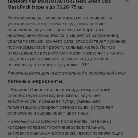
зеленого чая MANYO FACTORY Herb Green Cica
Самовывоз Ровно
Mask Pack (термін до 03.26) 75 мл
Нет в наличии!
Успокаивающая глиняная маска мягко очищает и
Самовывоз г. Ровно, ул. Кулика и Гудачека 23 (ТЦ
успокаивает кожу, снимает зуд, покраснение,
Экватор)
Нет в наличии!
воспаление, улучшает цвет лица и борется с
несовершенствами. Маска очищает от загрязнений,
удаляет излишки кожного сала, способствует сужению
пор и нормализует работу сальных желез. Легкое
охлаждающее воздействие маски позволяет утолить
зуд, снять раздражение, а также поддерживает
оптимальную температуру кожи - 31°C.
Рекомендуется для чувствительной и проблемной кожи.
Активные ингредиенты:
- Витамин С
является антиоксидантом, который
способствует синтезу коллагена, улучшает
эластичность, повышает тугор, уменьшает
пигментацию, ускоряет регенерацию, устраняет
воспаление и выравнивает цвет лица;
- Зеленый чай
содержит полифенолы (катехины),
которые обладают противовоспалительным,
антибактериальным действием, имеют заживляющие