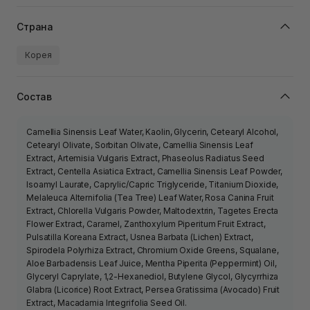
Страна
Корея
Состав
Camellia Sinensis Leaf Water, Kaolin, Glycerin, Cetearyl Alcohol,
Cetearyl Olivate, Sorbitan Olivate, Camellia Sinensis Leaf
Extract, Artemisia Vulgaris Extract, Phaseolus Radiatus Seed
Extract, Centella Asiatica Extract, Camellia Sinensis Leaf Powder,
Isoamyl Laurate, Caprylic/Capric Triglyceride, Titanium Dioxide,
Melaleuca Alternifolia (Tea Tree) Leaf Water, Rosa Canina Fruit
Extract, Chlorella Vulgaris Powder, Maltodextrin, Tagetes Erecta
Flower Extract, Caramel, Zanthoxylum Piperitum Fruit Extract,
Pulsatilla Koreana Extract, Usnea Barbata (Lichen) Extract,
Spirodela Polyrhiza Extract, Chromium Oxide Greens, Squalane,
Aloe Barbadensis Leaf Juice, Mentha Piperita (Peppermint) Oil,
Glyceryl Caprylate, 1,2-Hexanediol, Butylene Glycol, Glycyrrhiza
Glabra (Licorice) Root Extract, Persea Gratissima (Avocado) Fruit
Extract, Macadamia Integrifolia Seed Oil.