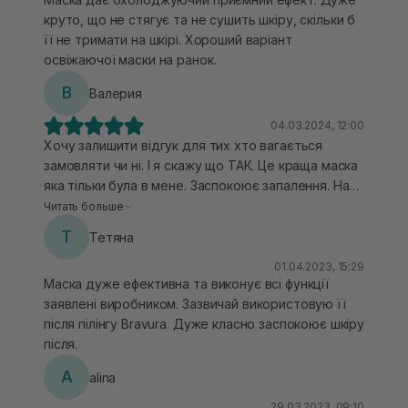
вона висохла.Тоді результат значно кращий.
круто, що не стягує та не сушить шкіру, скільки б
Рекомендую як засіб для заспокоєння та
її не тримати на шкірі. Хороший варіант
відновлення після пілінгів і активного догляду! 💚
освіжаючої маски на ранок.
В
Валерия
04.03.2024, 12:00
Хочу залишити відгук для тих хто вагається
замовляти чи ні. І я скажу що ТАК. Це краща маска
яка тільки була в мене. Заспокоює запалення. На
наступний день вже стають майже непомітним. Я
Читать больше
даже рада шо замовила.
Т
Тетяна
01.04.2023, 15:29
Маска дуже ефективна та виконує всі функції
заявлені виробником. Зазвичай використовую її
після пілінгу Bravura. Дуже класно заспокоює шкіру
після.
A
alina
29.03.2023, 09:10