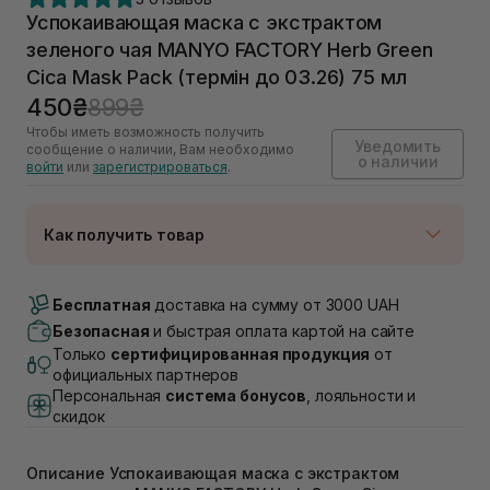
Успокаивающая маска с экстрактом
зеленого чая MANYO FACTORY Herb Green
Cica Mask Pack (термін до 03.26) 75 мл
450₴
899₴
Чтобы иметь возможность получить
Уведомить
сообщение о наличии, Вам необходимо
о наличии
войти
или
зарегистрироваться
.
Как получить товар
Доставка Новой Почтой
Нет в наличии!
Бесплатная
доставка на сумму от 3000 UAH
Самовывоз г. Луцк, Винниченка 4
Безопасная
и быстрая оплата картой на сайте
Нет в наличии!
Только
сертифицированная продукция
от
Самовывоз г. Львов, ул. Академика Подстригача,
официальных партнеров
1В (Duck's Lake)
Персональная
система бонусов
, лояльности и
Нет в наличии!
скидок
Самовывоз Львов (Ивана Франко 36)
Нет в наличии!
Самовывоз г. Львов ул. Степана Бандеры 43
Описание Успокаивающая маска с экстрактом
Нет в наличии!