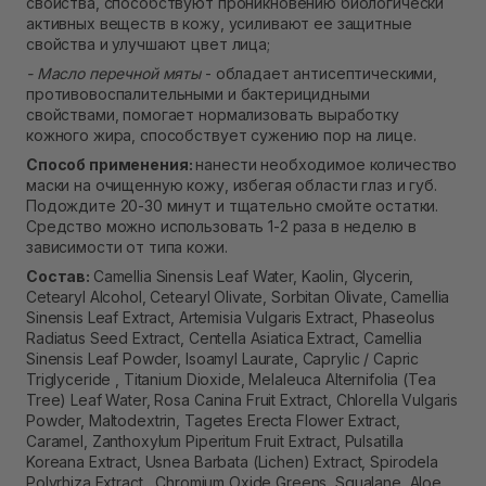
свойства, способствуют проникновению биологически
активных веществ в кожу, усиливают ее защитные
свойства и улучшают цвет лица;
- Масло перечной мяты
- обладает антисептическими,
противовоспалительными и бактерицидными
свойствами, помогает нормализовать выработку
кожного жира, способствует сужению пор на лице.
Способ применения:
нанести необходимое количество
маски на очищенную кожу, избегая области глаз и губ.
Подождите 20-30 минут и тщательно смойте остатки.
Средство можно использовать 1-2 раза в неделю в
зависимости от типа кожи.
Состав:
Camellia Sinensis Leaf Water, Kaolin, Glycerin,
Cetearyl Alcohol, Cetearyl Olivate, Sorbitan Olivate, Camellia
Sinensis Leaf Extract, Artemisia Vulgaris Extract, Phaseolus
Radiatus Seed Extract, Centella Asiatica Extract, Camellia
Sinensis Leaf Powder, Isoamyl Laurate, Caprylic / Capric
Triglyceride , Titanium Dioxide, Melaleuca Alternifolia (Tea
Tree) Leaf Water, Rosa Canina Fruit Extract, Chlorella Vulgaris
Powder, Maltodextrin, Tagetes Erecta Flower Extract,
Caramel, Zanthoxylum Piperitum Fruit Extract, Pulsatilla
Koreana Extract, Usnea Barbata (Lichen) Extract, Spirodela
Polyrhiza Extract , Chromium Oxide Greens, Squalane, Aloe