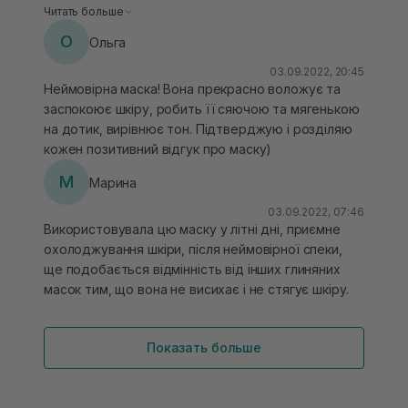
глиняними масками. Очищує та заспокоює шкіру,
Читать больше
дає їй свіжість та охолодження, знімає запалення.
О
Ольга
03.09.2022, 20:45
Неймовірна маска! Вона прекрасно воложує та
заспокоює шкіру, робить її сяючою та мягенькою
на дотик, вирівнює тон. Підтверджую і розділяю
кожен позитивний відгук про маску)
М
Марина
03.09.2022, 07:46
Використовувала цю маску у літні дні, приємне
охолоджування шкіри, після неймовірної спеки,
ще подобається відмінність від інших глиняних
масок тим, що вона не висихає і не стягує шкіру.
Показать больше