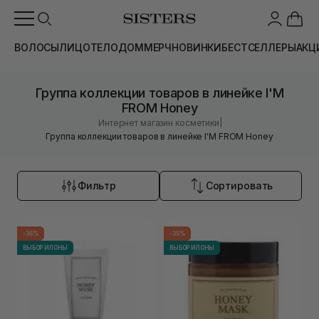
ВОЛОСЫ
ЛИЦО
ТЕЛО
ДОМ
МЕРЧ
НОВИНКИ
БЕСТСЕЛЛЕРЫ
АКЦ
Группа коллекции товаров в линейке I'M
FROM Honey
|
Интернет магазин косметики
Группа коллекции товаров в линейке I'M FROM Honey
Фильтр
Сортировать
-35%
-35%
ВЫБОР ИЛОНЫ
ВЫБОР ИЛОНЫ