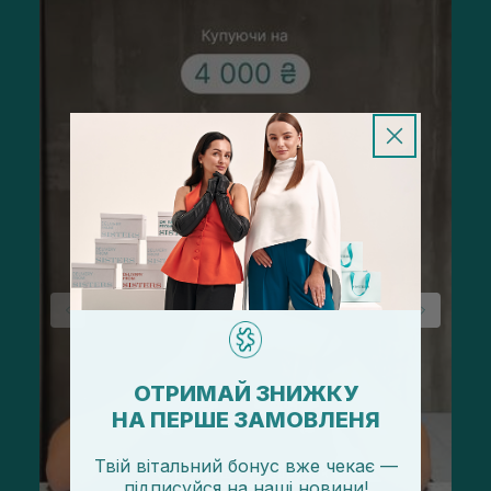
ОТРИМАЙ ЗНИЖКУ
НА ПЕРШЕ ЗАМОВЛЕНЯ
Твій вітальний бонус вже чекає —
підписуйся
на
наші новини!