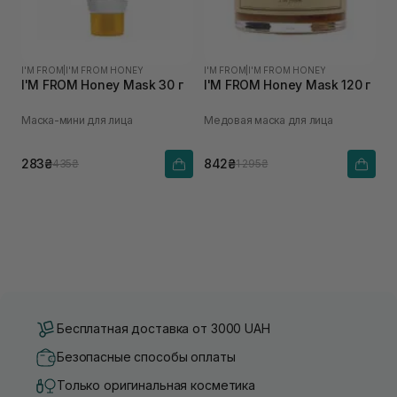
I'M FROM
|
I'M FROM HONEY
I'M FROM
|
I'M FROM HONEY
I'M FROM Honey Mask 30 г
I'M FROM Honey Mask 120 г
Маска-мини для лица
Медовая маска для лица
283₴
842₴
435₴
1 295₴
Бесплатная доставка от 3000 UAH
Безопасные способы оплаты
Только оригинальная косметика