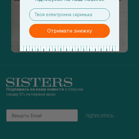
email
Отримати знижку
Подпишись на наши новости
и получай
скидку 5% на первый заказ
Email
підписатись