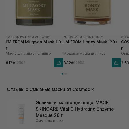
I'M FROM
|
I'M FROM MUGWORT
I'M FROM
|
I'M FROM HONEY
COSM
I'M FROM Mugwort Mask 110
I'M FROM Honey Mask 120 г
COS
г
г
Маска для лица с полынью
Медовая маска для лица
813₴
842₴
2 5
1 250₴
1 295₴
Отзывы о Смывные маски от Cosmedix
Энзимная маска для лица IMAGE
SKINCARE Vital C Hydrating Enzyme
Masque 28 г
Смывные маски