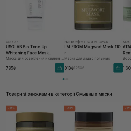
USOLAB
I'M FROM
|
I'M FROM MUGWORT
ATAC
USOLAB Bio Tone Up
I'M FROM Mugwort Mask 110
ATA
Whitening Face Mask
г
Rea
Маска для осветления и сияния кожи лица
Маска для лица с полынью
против тусклости и
50 
неровного тона 50 мл
795₴
813₴
1 6
1 250₴
Товари зі знижками в категорії Смывные маски
-35%
-35%
-20