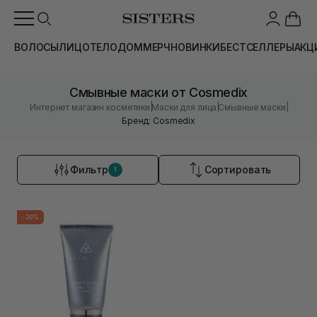
ВОЛОСЫ
ЛИЦО
ТЕЛО
ДОМ
МЕРЧ
НОВИНКИ
БЕСТСЕЛЛЕРЫ
АКЦ
Смывные маски от Cosmedix
|
|
|
Интернет магазин косметики
Маски для лица
Смывные маски
Бренд: Cosmedix
Фильтр
Сортировать
1
-20%