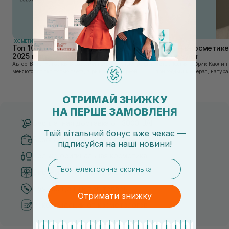
КОСМЕТИКА
КОСМЕТИКА
Топ 10 брендов уходовой косметики в
Каолин в косметике:
2025 году
используют
Автор: Вика Нагорная В современном мире, где тренды
Автор: Юлия Цебрик Каолин в косметологии – это
меняются со скоростью света, а рынок популярной
природный минерал, натурал
косметики переполнен новыми предложениями, выбор
имеет множество преимущес
средства для ухода становится настоящим вызовом....
головы, благодаря большому 
ОТРИМАЙ ЗНИЖКУ
НА ПЕРШЕ ЗАМОВЛЕНЯ
Бесплатная доставка от 3000 UAH
Твій вітальний бонус вже чекає —
Безопасные способы оплаты
підписуйся
на
наші новини!
Только оригинальная косметика
email
Система бонусов и лояльности
Лучшие цены и топ товары
Отримати знижку
Рекомендации от косметологов