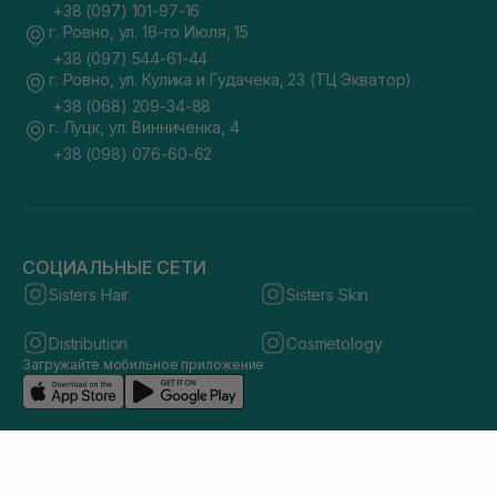
+38 (097) 101-97-16
г. Ровно, ул. 16-го Июля, 15
+38 (097) 544-61-44
г. Ровно, ул. Кулика и Гудачека, 23 (ТЦ Экватор)
+38 (068) 209-34-88
г. Луцк, ул. Винниченка, 4
+38 (098) 076-60-62
СОЦИАЛЬНЫЕ СЕТИ
Sisters Hair
Sisters Skin
Distribution
Cosmetology
Загружайте мобильное приложение