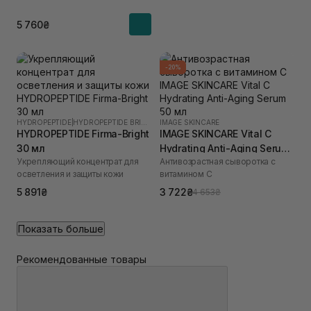
5 760₴
-20%
HYDROPEPTIDE
|
HYDROPEPTIDE BRIGHTEN
IMAGE SKINCARE
HYDROPEPTIDE Firma-Bright
IMAGE SKINCARE Vital C
30 мл
Hydrating Anti-Aging Serum
Укрепляющий концентрат для
Антивозрастная сыворотка с
50 мл
осветления и защиты кожи
витамином C
5 891₴
3 722₴
4 653₴
Показать больше
Рекомендованные товары