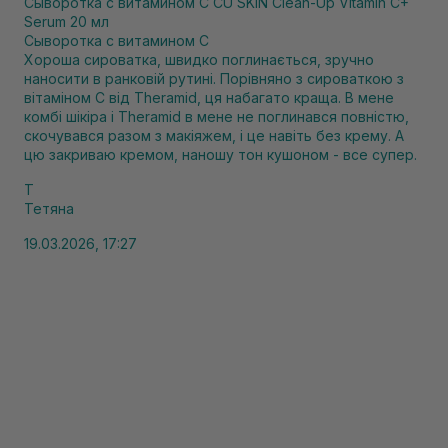
Сыворотка с витамином С CU SKIN Clean-Up Vitamin C+
Serum 20 мл
Сыворотка с витамином С
Хороша сироватка, швидко поглинається, зручно
наносити в ранковій рутині. Порівняно з сироваткою з
вітаміном С від Theramid, ця набагато краща. В мене
комбі шікіра і Theramid в мене не поглинався повністю,
скочувався разом з макіяжем, і це навіть без крему. А
цю закриваю кремом, наношу тон кушоном - все супер.
Т
Тетяна
19.03.2026, 17:27