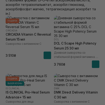
стабільних формах (3–О–етил аскорбінова кислота,
аскорбіл тетраізопальмітат, аскорбіл глюкозид,
аскорбілфосфат магнію, тетрагексидецил аскорбат та
ін.)
ПОДАРОК
CIRCADIA
CIRCADIA Vitamin C Reversal
Serum 15 мл
DCL
DCL C Scape High Potency
Сыворотка с витамином C
Serum 25 30 мл
Дневная сыворотка со
3 510₴
стабильной формой витамина С
25%
3 760₴
ПОДАРОК
ВЫБОР ИЛОНЫ
IS CLINICAL
DMK
IS CLINICAL Pro-Heal Serum
DMK Direct Delivery Vitamin
Advance+ 15 мл
C 30 мл
Сыворотка для лица
Сыворотка с витамином C