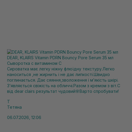
DEAR, KLAIRS Vitamin PDRN Bouncy Pore Serum 35 мл
Сыворотка с витамином С
Сироватка має легку ніжну флюїдну текстуру.Легко
наноситься ,не жирнить і не дає липкості.Швидко
поглинається. Дає сяяння,зволоження і мʼякість шкірі.
Зʼявляється свіжість на обличчі.Разом з кремом з віт.С
від dear clairs результат чудовий🌸Варто спробувати!
Т
Тетяна
06.07.2026, 12:06