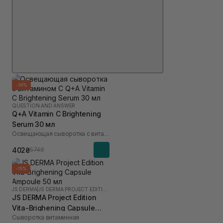
-30%
QUESTION AND ANSWER
Q+A Vitamin C Brightening
Serum 30 мл
Освещающая сыворотка с витамином C
402₴
574₴
-15%
JS DERMA
|
JS DERMA PROJECT EDITION
JS DERMA Project Edition
Vita-Brighening Capsule
Сыворотка витаминная
Ampoule 50 мл