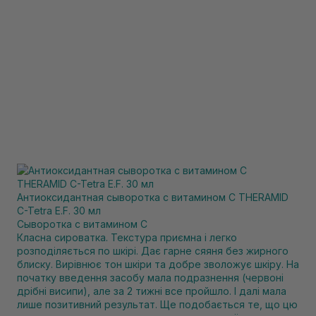
Антиоксидантная сыворотка с витамином C THERAMID
C-Tetra E.F. 30 мл
Сыворотка с витамином С
Класна сироватка. Текстура приємна і легко
розподіляється по шкірі. Дає гарне сяяня без жирного
блиску. Вирівнює тон шкіри та добре зволожує шкіру. На
початку введення засобу мала подразнення (червоні
дрібні висипи), але за 2 тижні все пройшло. І далі мала
лише позитивний результат. Ще подобається те, що цю