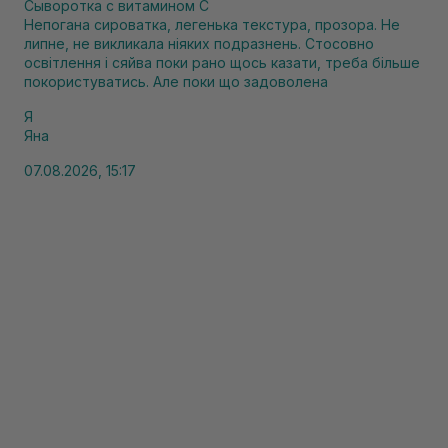
Сыворотка с витамином С
Непогана сироватка, легенька текстура, прозора. Не
липне, не викликала ніяких подразнень. Стосовно
освітлення і сяйва поки рано щось казати, треба більше
покористуватись. Але поки що задоволена
Я
Яна
07.08.2026, 15:17