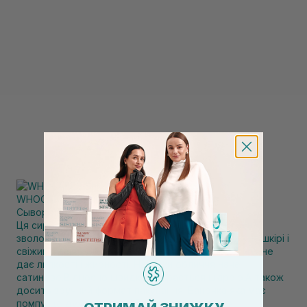
WHOCARES Shining C-Capsule Serum 30 мл
Сыворотка с витамином С
Ця сироватка одна з моїх фаворитів з віт.С.Класно
зволожує і наповнює шкіру,і дає чудове сяяння на шкірі і
свіжий вигляд обличчю.Має легку олійну текстуру,не
дає липкості і жирності. Навпаки обличчя наче
сатинове.Відносно швидко вбирається шкірою.А також
досить зручний формат пакування. Баночка яка має
помпу-це дуже зручно ! Варто спробувати💫