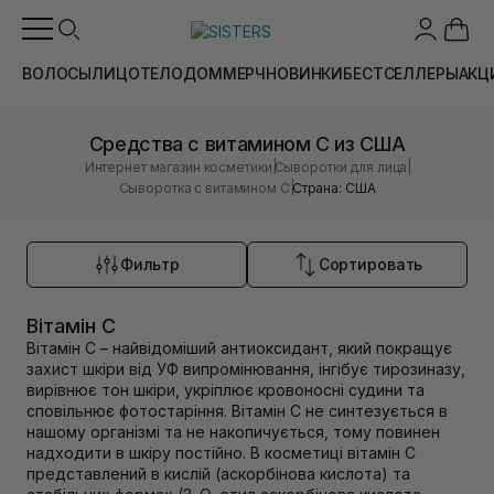
ВОЛОСЫ
ЛИЦО
ТЕЛО
ДОМ
МЕРЧ
НОВИНКИ
БЕСТСЕЛЛЕРЫ
АКЦ
Средства с витамином С из США
|
|
Интернет магазин косметики
Сыворотки для лица
|
Сыворотка с витамином С
Страна: США
Фильтр
Сортировать
Вітамін С
Вітамін С – найвідоміший антиоксидант, який покращує
захист шкіри від УФ випромінювання, інгібує тирозиназу,
вирівнює тон шкіри, укріплює кровоносні судини та
сповільнює фотостаріння. Вітамін С не синтезується в
нашому організмі та не накопичується, тому повинен
надходити в шкіру постійно. В косметиці вітамін С
представлений в кислій (аскорбінова кислота) та