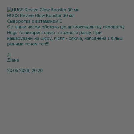
HUGS Revive Glow Booster 30 мл
Сыворотка с витамином С
Останнім часом обожню цю антиоксидантну сироватку
Hugs та використовую її кожного ранку. При
нашаруванні на шкіру, після - сяюча, наповнена з більш
рівними тоном.топ!!!
Д
Діана
20.05.2026, 20:20