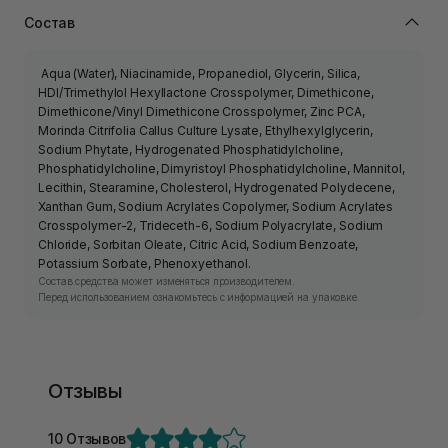
Состав
Aqua (Water), Niacinamide, Propanediol, Glycerin, Silica,
HDI/Trimethylol Hexyllactone Crosspolymer, Dimethicone,
Dimethicone/Vinyl Dimethicone Crosspolymer, Zinc PCA,
Morinda Citrifolia Callus Culture Lysate, Ethylhexylglycerin,
Sodium Phytate, Hydrogenated Phosphatidylcholine,
Phosphatidylcholine, Dimyristoyl Phosphatidylcholine, Mannitol,
Lecithin, Stearamine, Cholesterol, Hydrogenated Polydecene,
Xanthan Gum, Sodium Acrylates Copolymer, Sodium Acrylates
Crosspolymer-2, Trideceth-6, Sodium Polyacrylate, Sodium
Chloride, Sorbitan Oleate, Citric Acid, Sodium Benzoate,
Potassium Sorbate, Phenoxyethanol.
Состав средства может изменяться производителем.
Перед использованием ознакомьтесь с информацией на упаковке.
Отзывы
10 Отзывов