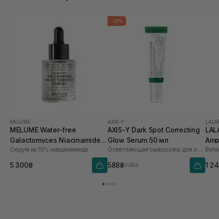
яким я користувалася ( були раніше кос де баха,
медік8, дсдерма) Цей засіб точно буде на
-20%
повторі
MELUME
AXIS-Y
LALA
MELUME Water-free
AXIS-Y Dark Spot Correcting
LAL
Galactomyces Niacinamide
Glow Serum 50 мл
Amp
Серум из 10% ниацинамида
Осветляющая сыворотка для лица
Serum 30 мл
5 300₴
588₴
1 2
735₴