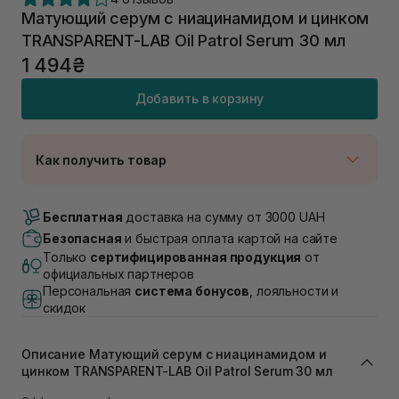
Матующий серум с ниацинамидом и цинком
TRANSPARENT-LAB Oil Patrol Serum 30 мл
1 494₴
Добавить в корзину
Как получить товар
Доставка Новой Почтой
В наличии
Бесплатная
доставка на сумму от 3000 UAH
Самовывоз г. Луцк, Винниченка 4
Безопасная
и быстрая оплата картой на сайте
В наличии
Только
сертифицированная продукция
от
Самовывоз г. Львов, ул. Академика Подстригача,
официальных партнеров
1В (Duck's Lake)
Персональная
система бонусов
, лояльности и
В наличии
скидок
Самовывоз Львов (Ивана Франко 36)
В наличии
Описание Матующий серум с ниацинамидом и
Самовывоз г. Львов ул. Степана Бандеры 43
цинком TRANSPARENT-LAB Oil Patrol Serum 30 мл
В наличии
Самовывоз Ровно