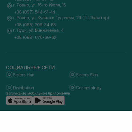
г. Ровно, ул. 16-го Июля, 15
+38 (097) 544-61-44
г. Ровно, ул. Кулика и Гудачека, 23 (ТЦ Экватор)
+38 (068) 209-34-88
г. Луцк, ул. Винниченка, 4
+38 (098) 076-60-62
СОЦИАЛЬНЫЕ СЕТИ
Sisters Hair
Sisters Skin
Distribution
Cosmetology
Загружайте мобильное приложение
© 2026 sisters.co.ua. Все права защищены