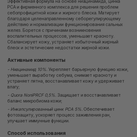
Эффективная формула на основе ниацинамида, цинка
В наличии
РСА и фирменного комплекса для решения проблем
Самовывоз г. Ровно, ул. Кулика и Гудачека 23 (ТЦ
себопрофицитной кожи и жирного блеска. Матирует
Экватор)
благодаря целенаправленному себорегулирующему
В наличии
действию и нормализации функционирования сальных
желез. Борется с причинами возникновения
воспалительных процессов, уменьшает красноту.
Сбалансирует кожу, устраняет избыточный жирный
блеск и эстетические недостатки жирной кожи.
Активные компоненты
- Ниацинамид 10%.
Укрепляет барьерную функцию кожи,
уменьшает выработку себума, снимает красноту и
устраняет пятна, восстанавливает кожу и удерживает
влагу;
- Quora NoniPRCF 0,5%.
Защищает и восстанавливает
баланс микробиома кожи;
- Инкапсулированный цинк РСА 5%.
Обеспечивает
фотозащиту, ускоряет процесс заживления ран,
улучшает иммунные функции.
Способ использования