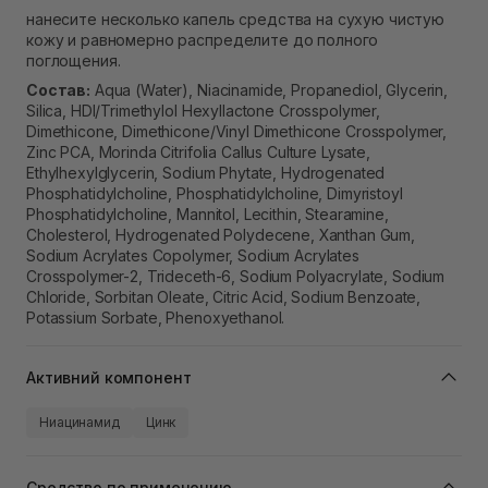
нанесите несколько капель средства на сухую чистую
кожу и равномерно распределите до полного
поглощения.
Состав:
Aqua (Water), Niacinamide, Propanediol, Glycerin,
Silica, HDI/Trimethylol Hexyllactone Crosspolymer,
Dimethicone, Dimethicone/Vinyl Dimethicone Crosspolymer,
Zinc PCA, Morinda Citrifolia Callus Culture Lysate,
Ethylhexylglycerin, Sodium Phytate, Hydrogenated
Phosphatidylcholine, Phosphatidylcholine, Dimyristoyl
Phosphatidylcholine, Mannitol, Lecithin, Stearamine,
Cholesterol, Hydrogenated Polydecene, Xanthan Gum,
Sodium Acrylates Copolymer, Sodium Acrylates
Crosspolymer-2, Trideceth-6, Sodium Polyacrylate, Sodium
Chloride, Sorbitan Oleate, Citric Acid, Sodium Benzoate,
Potassium Sorbate, Phenoxyethanol.
Активний компонент
Ниацинамид
Цинк
Средство по применению