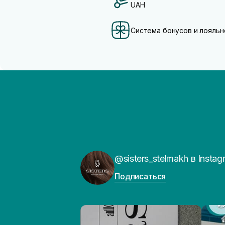
UAH
Система бонусов и лояльн
@sisters_stelmakh в Instag
Подписаться