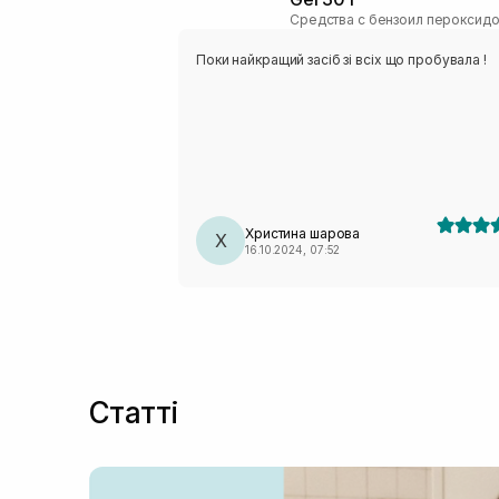
Средства с бензоил пероксид
Поки найкращий засіб зі всіх що пробувала !
Христина шарова
Х
16.10.2024, 07:52
Статті