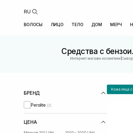
RU
ВОЛОСЫ
ЛИЦО
ТЕЛО
ДОМ
МЕРЧ
Н
Средства с бензо
|
Интернет магазин косметики
Сывор
Кожа лица 
БРЕНД
Perolite
(2)
ЦЕНА
Меньше 100 UAH
1000 – 2000 UAH