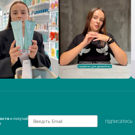
Email
вости
и получай
підписатись
з