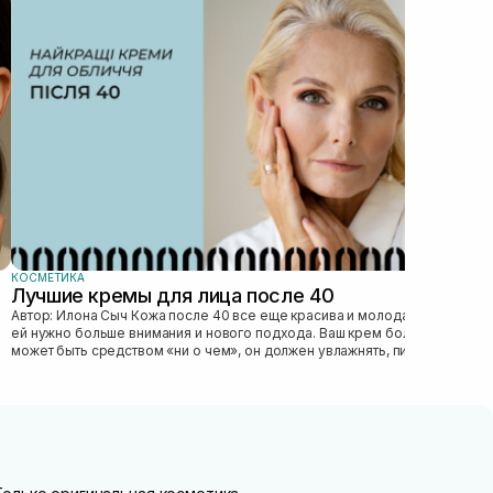
КОСМЕТИКА
КОС
Лучшие кремы для лица после 40
Ка
Автор: Илона Сыч Кожа после 40 все еще красива и молода, просто
Автор: Илона 
ей нужно больше внимания и нового подхода. Ваш крем больше не
явл
может быть средством «ни о чем», он должен увлажнять, питать,
без
улучшать...
это 