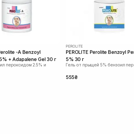
PEROLITE
rolite -A Benzoyl
PEROLITE Perolite Benzoyl Pe
.5% + Adapalene Gel 30 г
5% 30 г
оил пероксидом 2.5% и
Гель от прыщей 5% бензоил пе
555₴