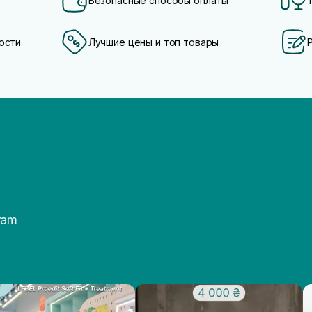
Безопасные способы оплаты
ости
Лучшие цены и топ товары
ram