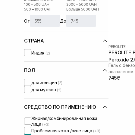
100 – 500 UAH
2000 – 5000 UAH
500 – 1000 UAH
Больше 5000 UAH
От
До
СТРАНА
PEROLITE
PEROLITE Pe
Индия
(2)
Peroxide 2
Гель с бенз
ПОЛ
алапаленом
745₴
для женщин
(2)
для мужчин
(2)
СРЕДСТВО ПО ПРИМЕНЕНИЮ
Жирная/комбинированная кожа
лица
(+3)
Проблемная кожа /акне лица
(+3)