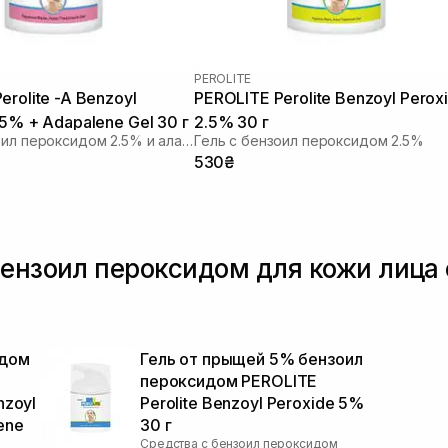
PEROLITE
erolite -A Benzoyl
PEROLITE Perolite Benzoyl Perox
.5% + Adapalene Gel 30 г
2.5% 30 г
Гель с бензоил пероксидом 2.5% и алапаленом
Гель с бензоил пероксидом 2.5%
530₴
бензоил пероксидом для кожи лиц
идом
Гель от прыщей 5% бензоил
пероксидом PEROLITE
nzoyl
Perolite Benzoyl Peroxide 5%
ene
30 г
Средства с бензоил пероксидом