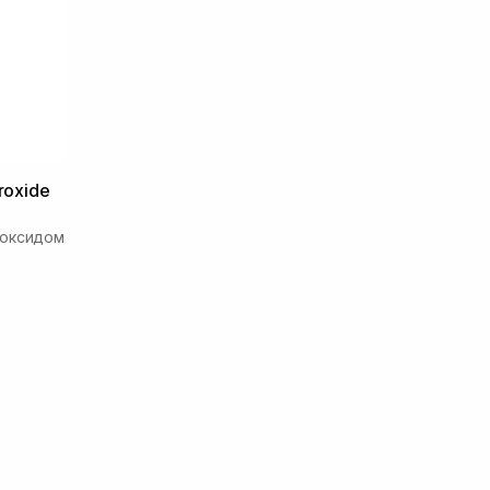
roxide
роксидом