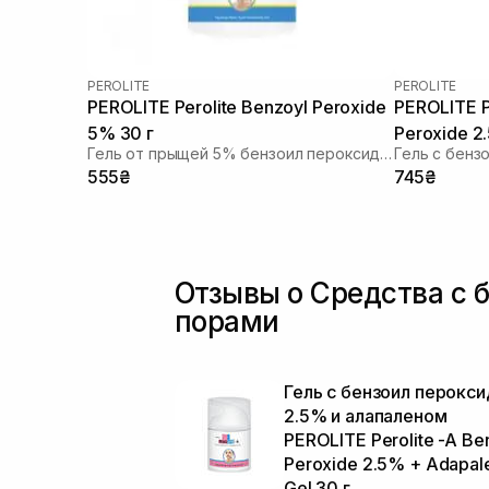
PEROLITE
PEROLITE
PEROLITE Perolite Benzoyl Peroxide
PEROLITE P
5% 30 г
Peroxide 2
Гель от прыщей 5% бензоил пероксидом
555₴
745₴
Отзывы о Средства с 
порами
Гель с бензоил перокс
2.5% и алапаленом
PEROLITE Perolite -A Be
Peroxide 2.5% + Adapal
Gel 30 г