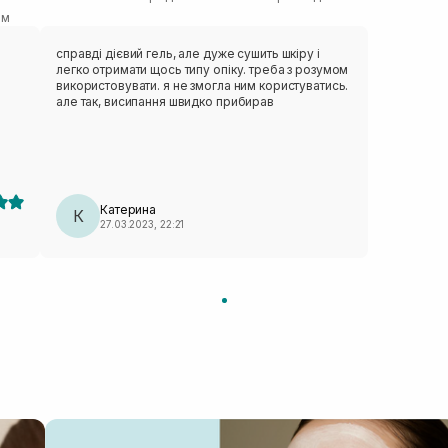
ом
справді дієвий гель, але дуже сушить шкіру і
легко отримати щось типу опіку. треба з розумом
використовувати. я не змогла ним користуватись.
але так, висипання швидко прибирав
Катерина
К
27.03.2023, 22:21