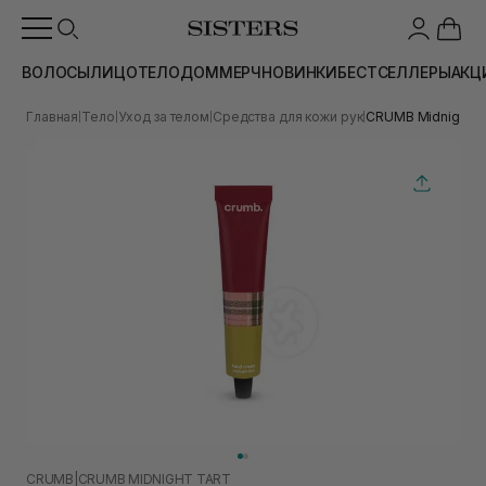
ВОЛОСЫ
ЛИЦО
ТЕЛО
ДОМ
МЕРЧ
НОВИНКИ
БЕСТСЕЛЛЕРЫ
АКЦ
Главная
Тело
Уход за телом
Средства для кожи рук
CRUMB Midnight Ta
|
|
|
|
CRUMB
|
CRUMB MIDNIGHT TART