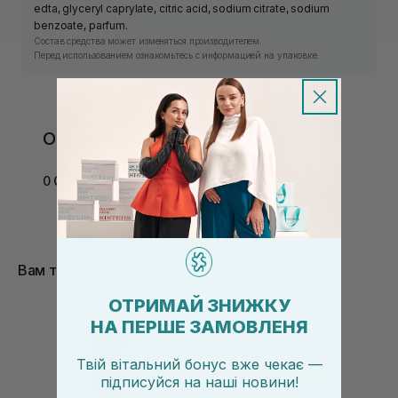
edta, glyceryl caprylate, citric acid, sodium citrate, sodium
benzoate, parfum.
Состав средства может изменяться производителем.
Перед использованием ознакомьтесь с информацией на упаковке.
Отзывы
0 Отзывов
Вам также понравится
ОТРИМАЙ ЗНИЖКУ
НА ПЕРШЕ ЗАМОВЛЕНЯ
Твій вітальний бонус вже чекає —
підписуйся
на
наші новини!