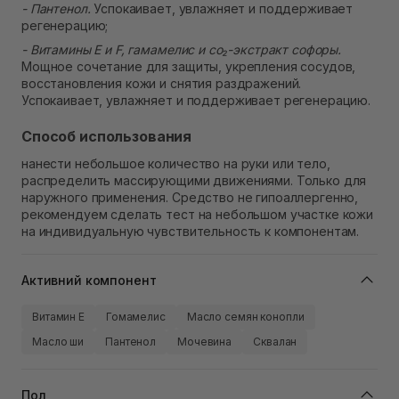
- Пантенол.
Успокаивает, увлажняет и поддерживает
регенерацию;
- Витамины E и F, гамамелис и co₂-экстракт софоры.
Мощное сочетание для защиты, укрепления сосудов,
восстановления кожи и снятия раздражений.
Успокаивает, увлажняет и поддерживает регенерацию.
Способ использования
нанести небольшое количество на руки или тело,
распределить массирующими движениями. Только для
наружного применения. Средство не гипоаллергенно,
рекомендуем сделать тест на небольшом участке кожи
на индивидуальную чувствительность к компонентам.
Активний компонент
Витамин Е
Гомамелис
Масло семян конопли
Масло ши
Пантенол
Мочевина
Сквалан
Пол