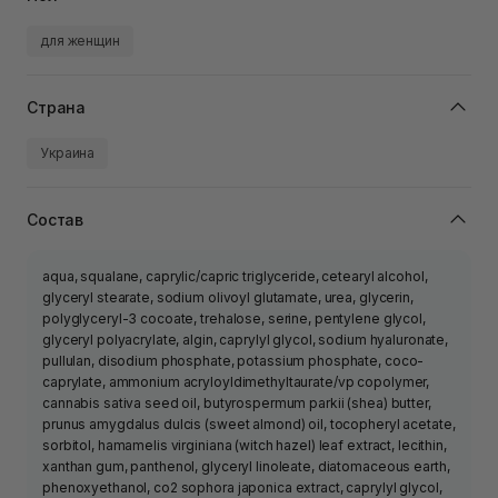
для женщин
Страна
Украина
Состав
aqua, squalane, caprylic/capric triglyceride, cetearyl alcohol,
glyceryl stearate, sodium olivoyl glutamate, urea, glycerin,
polyglyceryl-3 cocoate, trehalose, serine, pentylene glycol,
glyceryl polyacrylate, algin, caprylyl glycol, sodium hyaluronate,
pullulan, disodium phosphate, potassium phosphate, coco-
caprylate, ammonium acryloyldimethyltaurate/vp copolymer,
cannabis sativa seed oil, butyrospermum parkii (shea) butter,
prunus amygdalus dulcis (sweet almond) oil, tocopheryl acetate,
sorbitol, hamamelis virginiana (witch hazel) leaf extract, lecithin,
xanthan gum, panthenol, glyceryl linoleate, diatomaceous earth,
phenoxyethanol, со2 sophora japonica extract, caprylyl glycol,