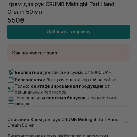
Крем для рук CRUMB Midnight Tart Hand
Cream 50 мл
550₴
Добавить в корзину
Как получить товар
Доставка Новой Почтой
Нет в наличии!
Бесплатная
доставка на сумму от 3000 UAH
Самовывоз г. Луцк, Винниченка 4
Безопасная
и быстрая оплата картой на сайте
В наличии
Только
сертифицированная продукция
от
Самовывоз г. Львов, ул. Академика Подстригача,
официальных партнеров
1В (Duck's Lake)
Персональная
система бонусов
, лояльности и
Нет в наличии!
скидок
Самовывоз Львов (Ивана Франко 36)
В наличии
Самовывоз г. Львов ул. Степана Бандеры 43
Описание Крем для рук CRUMB Midnight Tart Hand
Cream 50 мл
Нет в наличии!
Самовывоз Ровно
Лимитированная серия midnight tart с ароматом