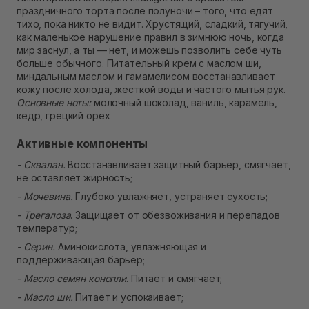
В наличии
праздничного торта после полуночи – того, что едят
Самовывоз г. Ровно, ул. Кулика и Гудачека 23 (ТЦ
тихо, пока никто не видит. Хрустящий, сладкий, тягучий,
Экватор)
как маленькое нарушение правил в зимнюю ночь, когда
Нет в наличии!
мир заснул, а ты — нет, и можешь позволить себе чуть
больше обычного. Питательный крем с маслом ши,
миндальным маслом и гамамелисом восстанавливает
кожу после холода, жесткой воды и частого мытья рук.
Основные ноты:
молочный шоколад, ваниль, карамель,
кедр, грецкий орех
Активные компоненты
- Сквалан.
Восстанавливает защитный барьер, смягчает,
не оставляет жирность;
- Мочевина.
Глубоко увлажняет, устраняет сухость;
- Трегалоза
. Защищает от обезвоживания и перепадов
температур;
- Серин.
Аминокислота, увлажняющая и
поддерживающая барьер;
- Масло семян конопли
. Питает и смягчает;
- Масло ши.
Питает и успокаивает;