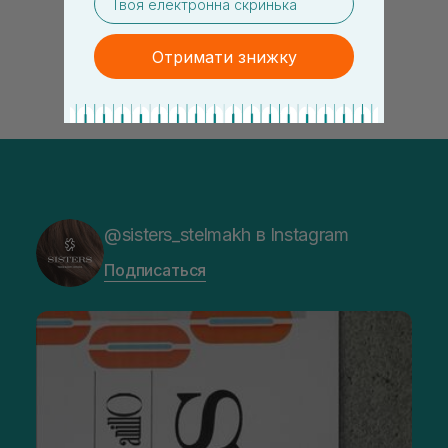
Отримати знижку
@sisters_stelmakh в Instagram
Подписаться