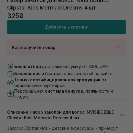
Набор заколок для волос INVISIBOBBLE
Clipstar Kids Mermaid Dreams 4 шт
325₴
Добавить в корзину
Как получить товар
Доставка Новой Почтой
В наличии
Бесплатная
доставка на сумму от 3000 UAH
Самовывоз г. Луцк, Винниченка 4
Безопасная
и быстрая оплата картой на сайте
В наличии
Только
сертифицированная продукция
от
Самовывоз г. Львов, ул. Академика Подстригача,
официальных партнеров
1В (Duck's Lake)
Персональная
система бонусов
, лояльности и
В наличии
скидок
Самовывоз Львов (Ивана Франко 36)
В наличии
Описание Набор заколок для волос INVISIBOBBLE
Самовывоз г. Львов ул. Степана Бандеры 43
Clipstar Kids Mermaid Dreams 4 шт
В наличии
Самовывоз Ровно
Заколки Clipstar Kids - детские аксессуары - принесут
В наличии