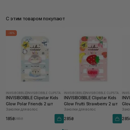
С этим товаром покупают
-35%
INVISIBOBBLE
|
INVISIBOBBLE CLIPSTAR KIDS GLOW
INVISIBOBBLE
|
INVISIBOBBLE CLIPSTAR KIDS GLOW
INVI
INVISIBOBBLE Clipstar Kids
INVISIBOBBLE Clipstar Kids
INVI
Glow Polar Friends 2 шт
Glow Frutti Strawberry 2 шт
Glo
Заколки для волос
Заколки для волос
Зако
185₴
285₴
285
285₴