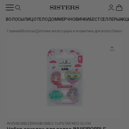
ВОЛОСЫ
ЛИЦО
ТЕЛО
ДОМ
МЕРЧ
НОВИНКИ
БЕСТСЕЛЛЕРЫ
АКЦ
Главная
Волосы
Детские аксессуары и косметика для волос
Заколки 
|
|
|
INVISIBOBBLE
|
INVISIBOBBLE CLIPSTAR KIDS GLOW