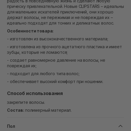
радость в повседневную жизнь и сделают любую
Самовывоз г. Ровно, ул. Кулика и Гудачека 23 (ТЦ
прическу привлекательной. Новые CLIPSTARS – идеальны
Экватор)
для маленьких искателей приключений, они хорошо
В наличии
держат волосы, не пережимая и не повреждая их –
идеально подходят для тонких и деликатных волос.
Особенности товара:
- изготовлен из высококачественного материала;
- изготовлена ​​из прочного ацетатного пластика и имеет
зубцы, которые не ломаются;
- создает равномерное давление на волосы, не
повреждая их;
- подходит для любого типа волос;
- обеспечивает высокий комфорт при ношении.
Способ использования
закрепите волосы.
Состав:
полимерный материал.
Пол