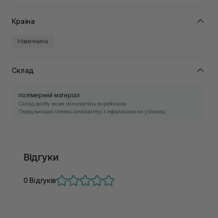
Країна
Німеччина
Склад
полімерний матеріал
Склад засобу може змінюватись виробником.
Перед використанням ознайомтесь з інформацією на упаковці.
Відгуки
0 Відгуків