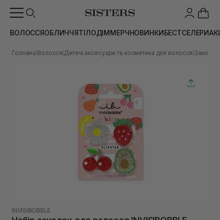
ВОЛОССЯ
ОБЛИЧЧЯ
ТІЛО
ДІМ
МЕРЧ
НОВИНКИ
БЕСТСЕЛЕРИ
АК
Головна
Волосся
Дитячі аксесуари та косметика для волосся
Заколки 
|
|
|
INVISIBOBBLE