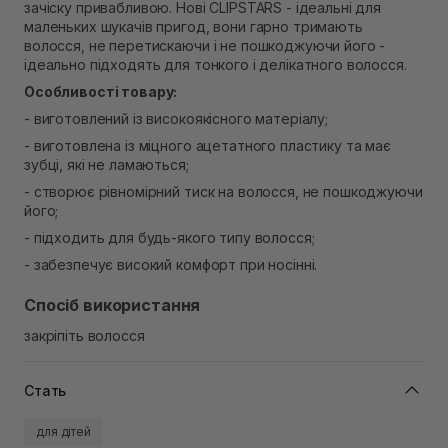
зачіску привабливою. Нові CLIPSTARS - ідеальні для
Самовивіз м. Рівне, вул. Кулика і Гудачека 23 (ТЦ
маленьких шукачів пригод, вони гарно тримають
Екватор)
волосся, не перетискаючи і не пошкоджуючи його -
В наявності
ідеально підходять для тонкого і делікатного волосся.
Особливості товару:
- виготовлений із високоякісного матеріалу;
- виготовлена із міцного ацетатного пластику та має
зубці, які не ламаються;
- створює рівномірний тиск на волосся, не пошкоджуючи
його;
- підходить для будь-якого типу волосся;
- забезпечує високий комфорт при носінні.
Спосіб використання
закріпіть волосся
Стать
для дітей