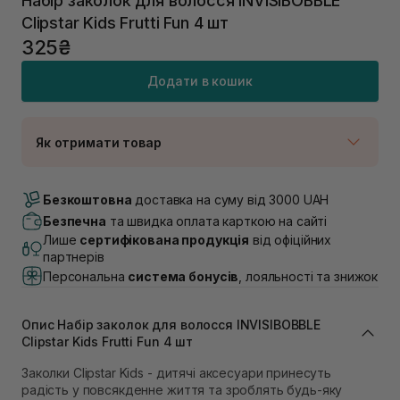
Набір заколок для волосся INVISIBOBBLE
Clipstar Kids Frutti Fun 4 шт
325₴
Додати в кошик
Як отримати товар
Доставка Новою Поштою
В наявності
Безкоштовна
доставка на суму від 3000 UAH
Самовивіз м. Луцьк, вул. Винниченка 4
Безпечна
та швидка оплата карткою на сайті
В наявності
Лише
сертифікована продукція
від офіційних
Самовивіз м. Львів, вул. Академіка Підстригача, 1В
партнерів
(Duck’s Lake)
Персональна
система бонусів
, лояльності та знижок
В наявності
Самовивіз м. Львів, вул. Івана Франка 36
В наявності
Опис Набір заколок для волосся INVISIBOBBLE
Самовивіз м. Львів, вул. Степана Бандери 45
Clipstar Kids Frutti Fun 4 шт
В наявності
Заколки Clipstar Kids - дитячі аксесуари принесуть
Самовивіз м. Рівне, вул. 16-го Липня, 15
радість у повсякденне життя та зроблять будь-яку
В наявності