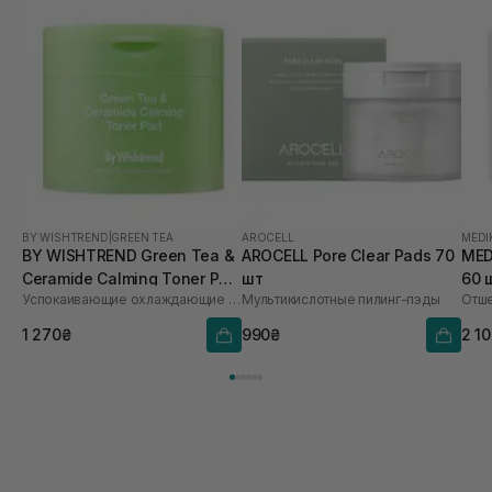
краще мабуть
BY WISHTREND
|
GREEN TEA
AROCELL
MEDI
BY WISHTREND Green Tea &
AROCELL Pore Clear Pads 70
MED
Ceramide Calming Toner Pad
шт
60 
Успокаивающие охлаждающие тонер-пэды
Мультикислотные пилинг-пэды
70 шт
1 270₴
990₴
2 1