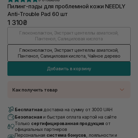
Пилинг-пэды для проблемной кожи NEEDLY
Anti-Trouble Pad 60 шт
1 310₴
Глюконолактон, Экстракт центеллы азиатской,
Пантенол, Салициловая кислота
Глюконолактон, Экстракт центеллы азиатской,
Пантенол, Салициловая кислота, Чайное дерево
Добавить в корзину
Как получить товар
Доставка Новой Почтой
В наличии
Бесплатная
доставка на сумму от 3000 UAH
Самовывоз г. Луцк, Винниченка 4
Безопасная
и быстрая оплата картой на сайте
В наличии
Только
сертифицированная продукция
от
Самовывоз г. Львов, ул. Академика Подстригача,
официальных партнеров
1В (Duck's Lake)
Персональная
система бонусов
, лояльности и