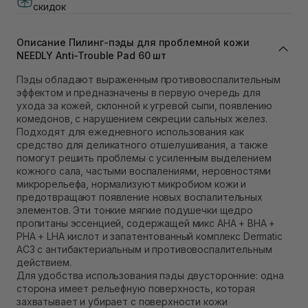
В наличии
скидок
Самовывоз Львов (Ивана Франко 36)
В наличии
Описание Пилинг-пэды для проблемной кожи
Самовывоз г. Львов ул. Степана Бандеры 43
NEEDLY Anti-Trouble Pad 60 шт
В наличии
Самовывоз Ровно
Пэды обладают выраженным противовоспалительным
В наличии
эффектом и предназначены в первую очередь для
Самовывоз г. Ровно, ул. Кулика и Гудачека 23 (ТЦ
ухода за кожей, склонной к угревой сыпи, появлению
Экватор)
комедонов, с нарушением секреции сальных желез.
В наличии
Подходят для ежедневного использования как
средство для деликатного отшелушивания, а также
помогут решить проблемы с усиленным выделением
кожного сала, частыми воспалениями, неровностями
микрорельефа, нормализуют микробиом кожи и
предотвращают появление новых воспалительных
элементов. Эти тонкие мягкие подушечки щедро
пропитаны эссенцией, содержащей микс AHA + BHA +
PHA + LHA кислот и запатентованный комплекс Dermatic
AC3 с антибактериальным и противовоспалительным
действием.
Для удобства использования пэды двусторонние: одна
сторона имеет рельефную поверхность, которая
захватывает и убирает с поверхности кожи