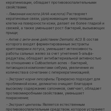
кератинизации, обладает противовоспалительными
свойствами;
- Лимонная кислота (AHA-кислота)
. Растворяет
кератиновые связи, удерживающие омертвевшие
клетки на поверхности кожи, делает ее более гладкой и
свежей, а также уменьшает рост бактерий, вызывающих
прыщи;
- Актив с анти-акне действием Dermatic AC3
. В состав
которого входят ферментированные экстракты
криптомерии и лотуса, уменьшает интенсивность
работы сальных желез за счет угнетения 5-альфа-
редуктазы, обладает антибактериальной активностью
по отношению к Cutibacterium acnes - бактерий,
питающихся компонентами себума, увеличение их
количества в сочетании с гиперкератинизацией;
- Экстракт корня гипсофилы.
Прекрасно подходит для
проблемной кожи, деликатно очищает благодаря
высокому содержанию сапонинов, смягчает, обладает
противомикробными свойствами, уменьшает
покраснение;
- Экстракт центеллы
. Является естественным
противовоспалительным средством, которое устраняет