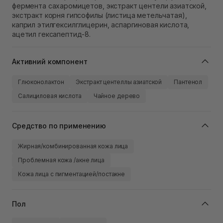
фермента сахаромицетов, экстракт центели азиатской,
экстракт корня гипсофилы (листица метельчатая),
каприл этилгексилглицерин, аспаргиновая кислота,
ацетил гексапептид-8.
Активний компонент
Глюконолактон
Экстракт центеллы азиатской
Пантенол
Салициловая кислота
Чайное дерево
Средство по применению
Жирная/комбинированная кожа лица
Проблемная кожа /акне лица
Кожа лица с пигментацией/постакне
Пол