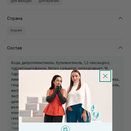
для женщин
для мужчин
Страна
Корея
Состав
Вода, дипропіленгліколь, бутиленгліколь, 1,2-гександіол,
гідроксіацетофенон, бетаїн саліцилат, октилдодецет-16,
гідроксіетил сечовина, трометамін, бетаїн, цитрат натрію,
лимонна кислота, динатрій ЕДТА, ефірна олія чайного дерева,
гліцерин, глюконолактон, алантоїн, пантенол, пентиленгліколь,
екстракт листя криптомерії (японського кедру), екстракт
листя лотусу, фільтрат ферменту сахароміцетів, екстракт
центели азіатської, екстракт кореня гіпсофіли (лищиця
волотиста), каприлоілсаліцилова кислота, бета-глюкан,
етилгексилгліцерин, аспаргінова кислота, ацетил
гексапептид-8.
Состав средства может изменяться производителем.
Перед использованием ознакомьтесь с информацией на упаковке.