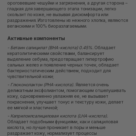
ороговевшие чешуйки и загрязнения, а другая сторона –
гладкая для завершающего этапа тонизации, легко
скользит по коже, не вызывая дискомфорта или
раздражения. Изготовлены из нежного хлопка, являются
веганскими и 100% биоразлагаемыми.
Активные компоненты
- Бетаин салицилат (BHA-кислота) 0.45%.
Обладает
кератолитическими свойствами, балансирует
выделение себума, предотвращает гипертрофию
сальных желез и появление черных точек, обладает
бактериостатическим действием, подходит для
чувствительной кожи;
- Глюконолактон (PHA-кислота).
Является очень
деликатным эксфолиантом, помогающим отшелушивать
кожу, одновременно увлажняя ее, не вызывает
покраснения, улучшает тонус и текстуру кожи, делает
ее мягкой и эластичной;
- Каприлоилсалициловая кислота (LHA-кислота).
Обладает подобными функциями, как и салициловая
кислота, но лучше проникает в поры и меньше
раздражает кожу, нормализует процессы