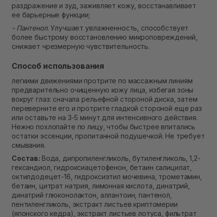
раздражение и зуд, заживляет кожу, восстанавливает
ее барьерные функции;
- Пантенол
. Улучшает увлажненность, способствует
более быстрому восстановлению микроповреждений,
снижает чрезмерную чувствительность.
Способ использования
легкими движениями протрите по массажным линиям
предварительно очищенную кожу лица, избегая зоны
вокруг глаз: сначала рельефной стороной диска, затем
переверните его и протрите гладкой стороной еще раз
или оставьте на 3-5 минут для интенсивного действия.
Нежно похлопайте по лицу, чтобы быстрее впитались
остатки эссенции, пропитанной подушечкой. Не требует
смывания.
Состав:
Вода, дипропиленгликоль, бутиленгликоль, 1,2-
гександиол, гидроксиацетофенон, бетаин салицилат,
октилдодецет-16, гидроксиэтил мочевина, трометамин,
бетаин, цитрат натрия, лимонная кислота, динатрий,
динатрий глюконолактон, аллантоин, пантенол,
пентиленгликоль, экстракт листьев криптомерии
(японского кедра), экстракт листьев лотуса, фильтрат