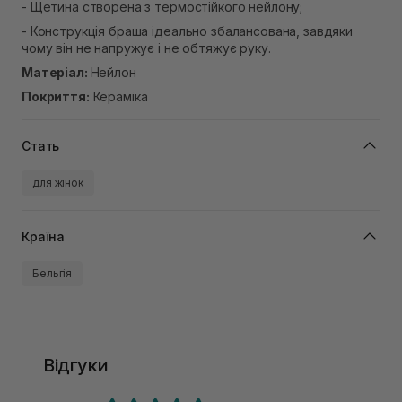
- Щетина створена з термостійкого нейлону;
- Конструкція браша ідеально збалансована, завдяки
чому він не напружує і не обтяжує руку.
Матеріал:
Нейлон
Покриття:
Кераміка
Стать
для жінок
Країна
Бельгія
Відгуки