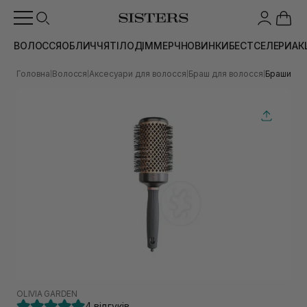
ВОЛОССЯ
ОБЛИЧЧЯ
ТІЛО
ДІМ
МЕРЧ
НОВИНКИ
БЕСТСЕЛЕРИ
АК
Головна
Волосся
Аксесуари для волосся
Браш для волосся
Брашинг д
|
|
|
|
OLIVIA GARDEN
4 відгуків