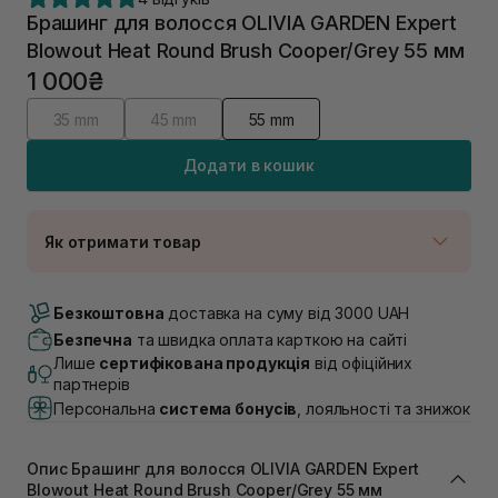
Брашинг для волосся OLIVIA GARDEN Expert
Blowout Heat Round Brush Cooper/Grey 55 мм
1 000₴
35 mm
45 mm
55 mm
Додати в кошик
Як отримати товар
Доставка Новою Поштою
В наявності
Безкоштовна
доставка на суму від 3000 UAH
Самовивіз м. Луцьк, вул. Винниченка 4
Безпечна
та швидка оплата карткою на сайті
В наявності
Лише
сертифікована продукція
від офіційних
Самовивіз м. Львів, вул. Академіка Підстригача, 1В
партнерів
(Duck’s Lake)
Персональна
система бонусів
, лояльності та знижок
В наявності
Самовивіз м. Львів, вул. Івана Франка 36
В наявності
Опис Брашинг для волосся OLIVIA GARDEN Expert
Самовивіз м. Львів, вул. Степана Бандери 45
Blowout Heat Round Brush Cooper/Grey 55 мм