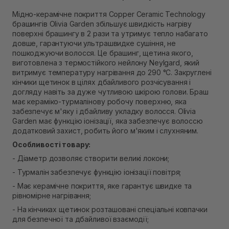
В наявності
Мідно-керамічне покриття Copper Ceramic Technology
Самовивіз м. Рівне, вул. 16-го Липня, 15
брашингів Olivia Garden збільшує швидкість нагріву
В наявності
поверхні брашингу в 2 рази та утримує тепло набагато
Самовивіз м. Рівне, вул. Кулика і Гудачека 23 (ТЦ
довше, гарантуючи ультрашвидке сушіння, не
Екватор)
пошкоджуючи волосся. Це брашинг, щетина якого,
В наявності
виготовлена з термостійкого нейлону Neylgard, який
витримує температуру нагрівання до 290 °C. Закруглені
кінчики щетинок в цілях дбайливого розчісування і
догляду навіть за дуже чутливою шкірою голови. Браш
має кераміко-турмалінову робочу поверхню, яка
забезпечує м'яку і дбайливу укладку волосся. Olivia
Garden має функцію іонізації, яка забезпечує волоссю
додатковий захист, робить його м'яким і слухняним.
Особливості товару:
- Діаметр дозволяє створити великі локони;
- Турмалін забезпечує функцію іонізації повітря;
- Має керамічне покриття, яке гарантує швидке та
рівномірне нагрівання;
- На кінчиках щетинок розташовані спеціальні ковпачки
для безпечної та дбайливої взаємодії;