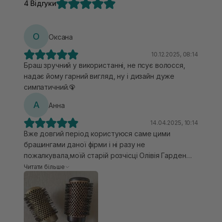
4 Відгуки
О
Оксана
10.12.2025, 08:14
Браш зручний у використанні, не псує волосся,
надає йому гарний вигляд, ну і дизайн дуже
симпатичний.🦚
А
Анна
14.04.2025, 10:14
Вже довгий період користуюся саме цими
брашингами даної фірми і ні разу не
пожалкувала,моїй старій розчісці Олівія Гарден
вже майже 7 років і тільки зараз я її змінила на
Читати більше
нову модель тому що вони мега довговічні,
(змінила бо деякі зубчики вже кудись сховалися і
не було того ефекту від сушіння,яке є з новим
брашингом),нова модель вже більш
удосконалена,вирівнює волоссячко до