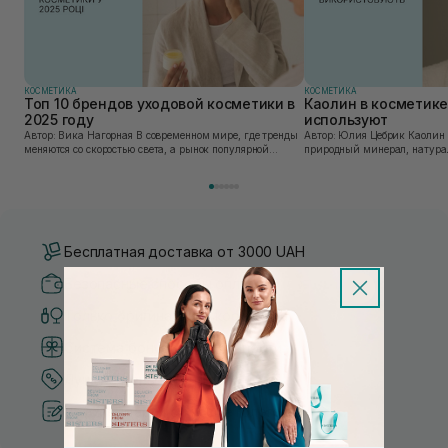
КОСМЕТИКА
КОСМЕТИКА
Топ 10 брендов уходовой косметики в
Каолин в косметике:
2025 году
используют
Автор: Вика Нагорная В современном мире, где тренды
Автор: Юлия Цебрик Каолин в косметологии – это
меняются со скоростью света, а рынок популярной
природный минерал, натурал
косметики переполнен новыми предложениями, выбор
имеет множество преимущес
средства для ухода становится настоящим вызовом....
головы, благодаря большому 
Бесплатная доставка от 3000 UAH
Безопасные способы оплаты
Только оригинальная косметика
Система бонусов и лояльности
Лучшие цены и топ товары
Рекомендации от косметологов