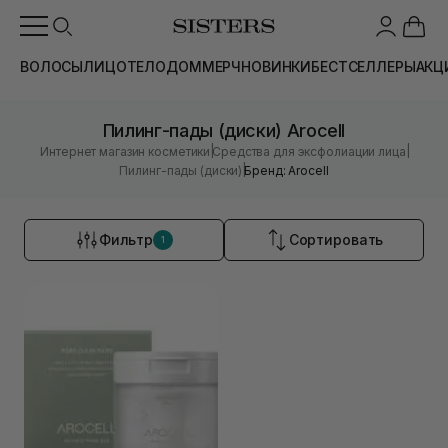
ВОЛОСЫ
ЛИЦО
ТЕЛО
ДОМ
МЕРЧ
НОВИНКИ
БЕСТСЕЛЛЕРЫ
АКЦ
Пилинг-пады (диски) Arocell
|
|
Интернет магазин косметики
Средства для эксфолиации лица
|
Пилинг-пады (диски)
Бренд: Arocell
Фильтр
Сортировать
1