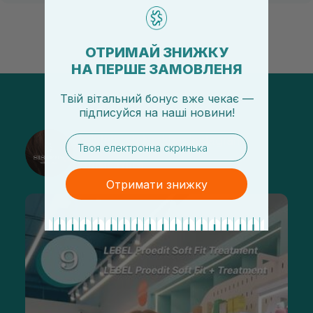
ОТРИМАЙ ЗНИЖКУ
НА ПЕРШЕ ЗАМОВЛЕНЯ
Твій вітальний бонус вже чекає —
підписуйся
на
наші новини!
email
@sisters_stelmakh в Instagram
Подписаться
Отримати знижку