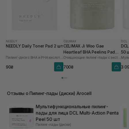
NEEDLY
CELIMAX
DCL
NEEDLY Daily Toner Pad 2 шт
CELIMAX Ji Woo Gae
DCL
Heartleaf BHA Peeling Pad
50 
Пилинг-диск с BHA и PHA кислотами
Очищающие пилинг-пэды с экстрактом хауттюйнии и BHA кислотами
60 шт
90₴
700₴
3 0
Отзывы о Пилинг-пады (диски) Arocell
Мультифункциональные пилинг-
пады для лица DCL Multi-Action Penta
Peel 50 шт
Пилинг-пады (диски)