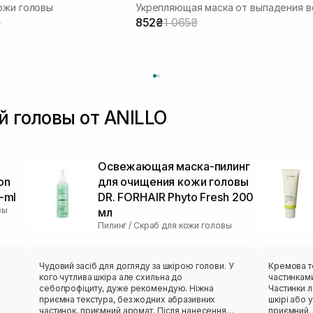
ожи головы
₴
852₴
1 065₴
й головы от ANILLO
Освежающая маска-пилинг
on
для очищения кожи головы
-ml
DR. FORHAIR Phyto Fresh 200
вы
мл
Пилинг / Скраб для кожи головы
Чудовий засіб для догляду за шкірою голови. У
Кремова т
кого чутлива шкіра але схильна до
частинками
себопрофіциту, дуже рекомендую. Ніжна
Частинки 
приємна текстура, без жодних абразивних
шкірі або у волоссі. 
частинок, приємний аромат. Після нанесення
приємний. Гарно очищує шкіру голови, без