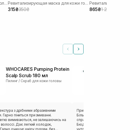
Укрепляющая маска от выпадения волос
Ревитализирующая маска для кожи головы и волос
315₴
350₴
865₴
1 235₴
WHOCARES Pumping Protein
ROUND LAB P
Scalp Scrub 180 мл
Cica Scalp T
Пилинг / Скраб для кожи головы
Спрей для кожи
екстура з дрібними абразивними
Придбала засіб для догляду за
. Гарно піниться при змиванні.
Більше для відчуття зволоження
легко вимиваються, не залишаючись на
справляється максимально зі 
Дає легкий холодок,
Бюджетний, класний продукт дл
чутлива шкіра голови, яку мені