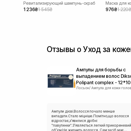
Ревитализирующий шампунь-скраб
Маска для к
головы и тонких волос 300 мл
1 236₴
1 545₴
976₴
1 220
Отзывы о Уход за коже
Ампулы для борьбы с
выпадением волос Diks
Polipant complex - 12*10
Лосьон/ Ампула для кожи голо
Ампули дієві.Волосся почало менше
випадати.Стало міцніше.Помітно,що волосся
відростає,зʼявилися дрібні
"павутинки".Зʼявляється легкий прикореневий
обʼєм.Не жирнить волосся. Сам засіб має