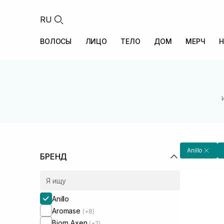
RU
ВОЛОСЫ
ЛИЦО
ТЕЛО
ДОМ
МЕРЧ
Н
Anillo
БРЕНД
Anillo
Aromase
(+8)
Bjorn Axen
(+2)