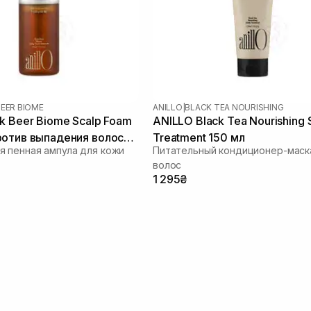
BEER BIOME
ANILLO
|
BLACK TEA NOURISHING
k Beer Biome Scalp Foam
ANILLO Black Tea Nourishing 
ротив выпадения волос
Treatment 150 мл
 пенная ампула для кожи
Питательный кондиционер-маск
волос
1 295₴