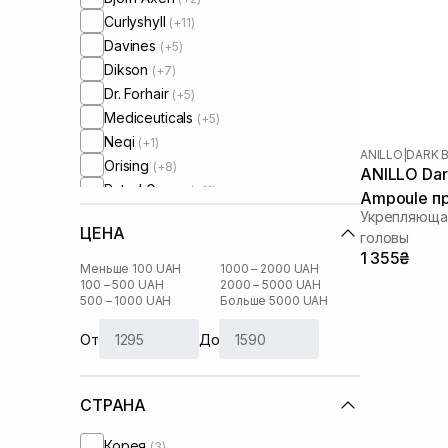
Curlyshyll
(+11)
Davines
(+5)
Dikson
(+7)
Dr. Forhair
(+5)
Mediceuticals
(+5)
Neqi
(+1)
ANILLO
|
DARK 
Orising
(+8)
ANILLO Dar
Rated Green
(+11)
Ampoule п
Round Lab
(+2)
Укрепляющая
95 мл
ЦЕНА
Transparent-Lab
головы
(+1)
1 355₴
VT Cosmetics
(+1)
Меньше 100 UAH
1000 – 2000 UAH
WhoCares
100 – 500 UAH
2000 – 5000 UAH
(+1)
500 – 1000 UAH
Больше 5000 UAH
От
До
СТРАНА
Корея
(3)