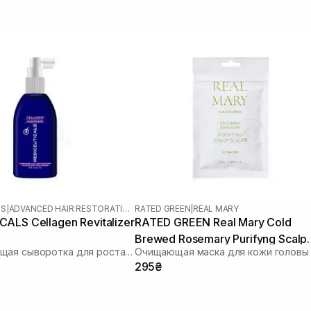
LS
|
ADVANCED HAIR RESTORATION TECHNOLOGY WOMEN
RATED GREEN
|
REAL MARY
ALS Cellagen Revitalizer
RATED GREEN Real Mary Cold
Brewed Rosemary Purifyng Scalp
Стимулирующая сыворотка для роста волос и здоровья кожи головы
Scaler 50 мл
295₴