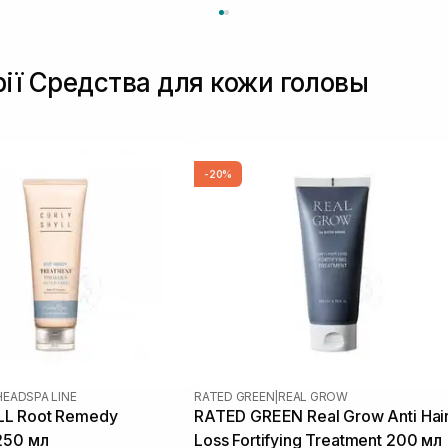
рії Средства для кожи головы
-20%
HEADSPA LINE
RATED GREEN
|
REAL GROW
L Root Remedy
RATED GREEN Real Grow Anti Hai
250 мл
Loss Fortifying Treatment 200 мл