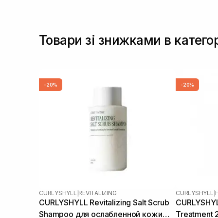
Товари зі знижками в катего
-20%
-20%
CURLYSHYLL
|
REVITALIZING
CURLYSHYLL
|
CURLYSHYLL Revitalizing Salt Scrub
CURLYSHYL
Shampoo для ослабленной кожи
Treatment 