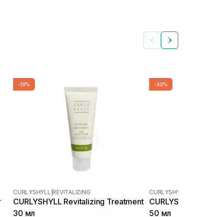
-10%
-30%
CURLYSHYLL
|
REVITALIZING
CURLYSHYLL
|
REVITALIZ
r
CURLYSHYLL Revitalizing Treatment
CURLYSHYLL Revit
30 мл
50 мл