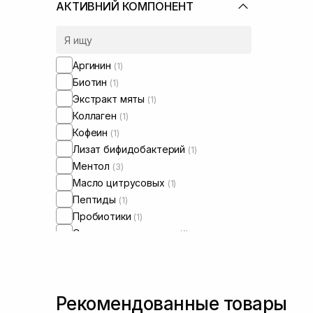
АКТИВНИЙ КОМПОНЕНТ
Аргинин
(1)
Биотин
(1)
Экстракт мяты
(1)
Коллаген
(1)
Кофеин
(1)
Лизат бифидобактерий
(1)
Ментол
(3)
Масло цитрусовых
(1)
Пептиды
(1)
Пробиотики
(1)
Салициловая кислота
(1)
Чайное дерево
(1)
Рекомендованные товары