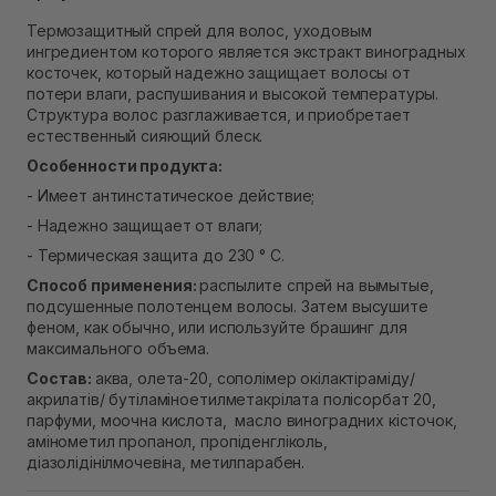
Самовывоз Ровно
В наличии
Термозащитный спрей для волос, уходовым
Самовывоз г. Ровно, ул. Кулика и Гудачека 23 (ТЦ
ингредиентом которого является экстракт виноградных
Экватор)
косточек, который надежно защищает волосы от
В наличии
потери влаги, распушивания и высокой температуры.
Структура волос разглаживается, и приобретает
естественный сияющий блеск.
Особенности продукта:
- Имеет антинстатическое действие;
- Надежно защищает от влаги;
- Термическая защита до 230 ° C.
Способ применения:
распылите спрей на вымытые,
подсушенные полотенцем волосы. Затем высушите
феном, как обычно, или используйте брашинг для
максимального объема.
Состав:
аква, олета-20, сополімер окілактіраміду/
акрилатів/ бутіламіноетилметакрілата полісорбат 20,
парфуми, моочна кислота, масло виноградних кісточок,
амінометил пропанол, пропіденгліколь,
діазолідінілмочевіна, метилпарабен.