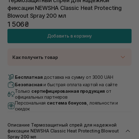
Термозащитный спрей для надежной
фиксации NEWSHA Classic Heat Protecting
Blowout Spray 200 мл
1 506₴
Добавить в корзину
Как получить товар
Доставка Новой Почтой
В наличии
Бесплатная
доставка на сумму от 3000 UAH
Самовывоз г. Луцк, Винниченка 4
Безопасная
и быстрая оплата картой на сайте
В наличии
Только
сертифицированная продукция
от
Самовывоз г. Львов, ул. Академика Подстригача,
официальных партнеров
1В (Duck's Lake)
Персональная
система бонусов
, лояльности и
В наличии
скидок
Самовывоз Львов (Ивана Франко 36)
В наличии
Описание Термозащитный спрей для надежной
Самовывоз г. Львов ул. Степана Бандеры 43
фиксации NEWSHA Classic Heat Protecting Blowout
В наличии
Spray 200 мл