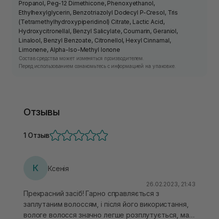
Propanol, Peg-12 Dimethicone, Phenoxyethanol,
Ethylhexylglycerin, Benzotriazolyl Dodecyl P-Cresol, Tris
(Tetramethylhydroxypiperidinol) Citrate, Lactic Acid,
Hydroxycitronellal, Benzyl Salicylate, Coumarin, Geraniol,
Linalool, Benzyl Benzoate, Citronellol, Hexyl Cinnamal,
Limonene, Alpha-Iso-Methyl Ionone
Состав средства может изменяться производителем.
Перед использованием ознакомьтесь с информацией на упаковке.
Отзывы
1 Отзыв
К
Ксенія
26.02.2023, 21:43
Прекрасний засіб! Гарно справляється з
заплутаним волоссям, і після його використання,
вологе волосся значно легше розплутується, має