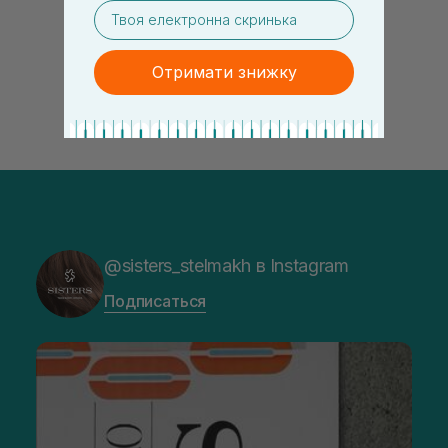
email
Отримати знижку
@sisters_stelmakh в Instagram
Подписаться