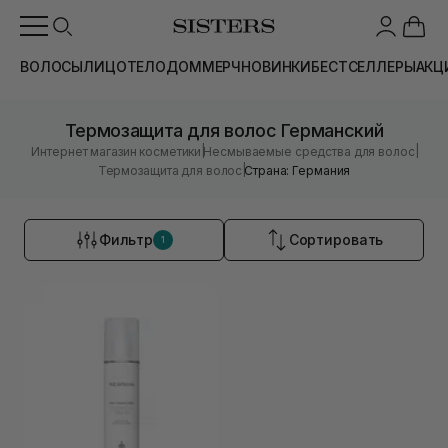
ВОЛОСЫ
ЛИЦО
ТЕЛО
ДОМ
МЕРЧ
НОВИНКИ
БЕСТСЕЛЛЕРЫ
АКЦ
Термозащита для волос Германский
|
|
Интернет магазин косметики
Несмываемые средства для волос
|
Термозащита для волос
Страна: Германия
Фильтр
Сортировать
1