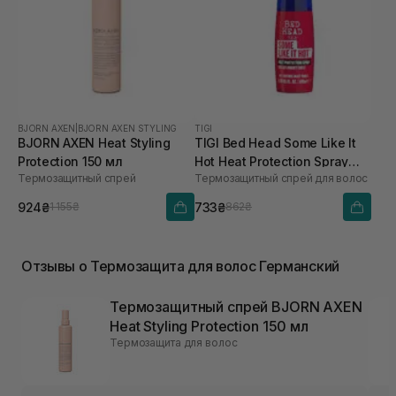
BJORN AXEN
|
BJORN AXEN STYLING
TIGI
BJORN AXEN Heat Styling
TIGI Bed Head Some Like It
Protection 150 мл
Hot Heat Protection Spray
Термозащитный спрей
Термозащитный спрей для волос
100 мл
924₴
733₴
1 155₴
862₴
Отзывы о Термозащита для волос Германский
Термозащитный спрей BJORN AXEN
Heat Styling Protection 150 мл
Термозащита для волос