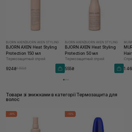
BJORN AXEN
|
BJORN AXEN STYLING
BJORN AXEN
|
BJORN AXEN STYLING
MUR
BJORN AXEN Heat Styling
BJORN AXEN Heat Styling
MUR
Protection 150 мл
Protection 50 мл
Hai
Термозащитный спрей
Термозащитный спрей
Спре
924₴
555₴
1 4
1 155₴
Товари зі знижками в категорії Термозащита для
волос
-20%
-15%