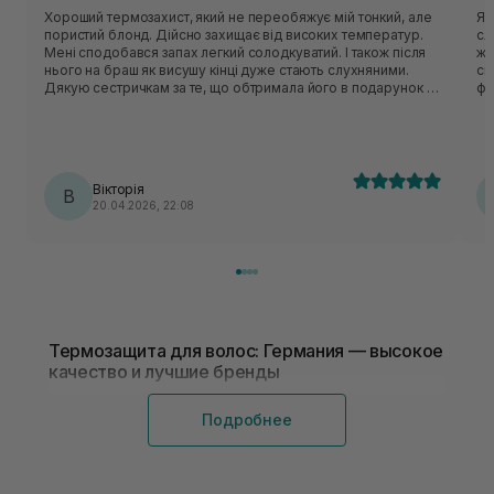
Хороший термозахист, який не переобяжує мій тонкий, але
Як
пористий блонд. Дійсно захищає від високих температур.
сл
Мені сподобався запах легкий солодкуватий. І також після
жорст
нього на браш як висушу кінці дуже стають слухняними.
силь
Дякую сестричкам за те, що обтримала його в подарунок і
фо
змогу спробувати цей засіб.
на
ві
за
дл
Вікторія
В
20.04.2026, 22:08
Термозащита для волос: Германия — высокое
качество и лучшие бренды
Защита локонов от внешних воздействий — гарантия их
Подробнее
красоты и ухоженного внешнего вида независимо от
погоды, времени года и методов укладки (феном,
утюжком, плойкой).
Немецкая термозащита для волос, как и множество других