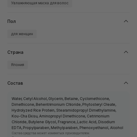
Увлажняющая маска для волос
Пол
для женщин
Страна
Япония
Состав
Water, Cetyl Alcohol, Glycerin, Betaine, Cyclomethicone,
Dimethicone, Behentrimonium Chloride, Phytosteryl Oleate,
Hydrolyzed Rice Protein, Stearamidopropyl Dimethylamine,
Kou-Cha Ekisu, Aminopropyl Dimethicone, Cetrimonium
Chloride, Butylene Glycol, Fragrance, Lactic Acid, Disodium
EDTA, Propylparaben, Methylparaben, Phenoxyethanol, Alcohol
Состав средства может изменяться производителем.