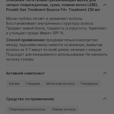
Самовывоз г. Львов ул. Степана Бандеры 43
сильно поврежденных, сухих, ломких волос LEBEL
В наличии
Proedit Hair Treatment Bounce Fit+ Treatment 250 мл
Самовывоз Ровно
В наличии
Маска глубоко питает и увлажняет волосы.
Самовывоз г. Ровно, ул. Кулика и Гудачека 23 (ТЦ
Восстанавливает внутреннюю структуру волоса.
Экватор)
Придает живой блеск, гладкость и упругость. Укрепляет
В наличии
и утолщает пряди. Имеет SPF 15.
Способ применения:
предварительно разогретую
между ладонями маску нанести на влажные, вымытые
волосы на 3-7 минут по всей длине, начиная с концов.
Подходит для ежедневного использования. Не наносить
на кожу головы.
Активний компонент
Бетаин
Глицерин
Молочная кислота
Токоферол
Средство по применению
Поврежденные волосы
Ломкие волосы