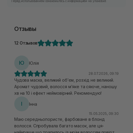
Перед использованием ознакомьтесь с информацией на упаковке.
Отзывы
12 Отзывов
Ю
Юлія
28.07.2026, 09:19
Чудова маска, великий обʼєм, розхід не великий.
Аромат чудовий, волосся мʼяке та сяюче, наношу
хв на 10 і ефект неймовірний. Рекомендую!
І
Інна
15.05.2025, 09:30
Маю середньопористе, фарбоване в блонд
волосся. Спробувала багато масок, але ця-
найкраще,що трапилось із моїм волоссям,повірте