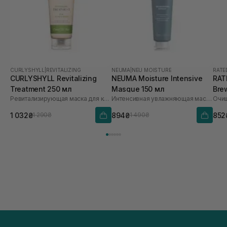
CURLYSHYLL
|
REVITALIZING
NEUMA
|
NEU MOISTURE
RATE
CURLYSHYLL Revitalizing
NEUMA Moisture Intensive
RAT
Treatment 250 мл
Masque 150 мл
Bre
Ревитализирующая маска для кожи головы и волос
Интенсивная увлажняющая маска для волос
Sca
1 032₴
894₴
852
1 290₴
1 490₴