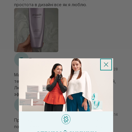
простота в дизайні все як я люблю.
Т
Татьяна
20.08.2021, 15:28
Маска работает круто если выдержать под
термошапкой минут 20-30. Расход не экономный,
Любила ее юзать как сос маску после ГОШ,
эффект как по мне накопительный.
А
Альона
15.07.2021, 20:14
Продукцию в Систерс я покупаю уже года
полтора и много чего успела попробовать. Эту