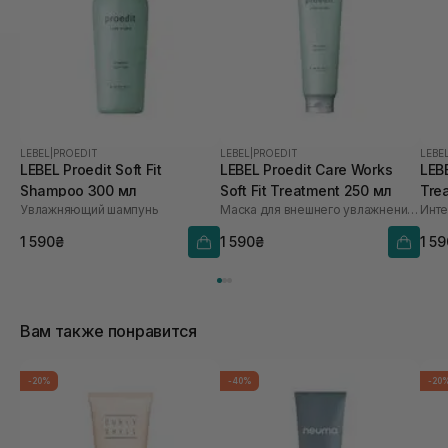
LEBEL
|
PROEDIT
LEBEL
|
PROEDIT
LEBE
LEBEL Proedit Soft Fit
LEBEL Proedit Care Works
LEBE
Shampoo 300 мл
Soft Fit Treatment 250 мл
Tre
Увлажняющий шампунь
Маска для внешнего увлажнения волос
1 590₴
1 590₴
1 5
Вам также понравится
-20%
-40%
-20