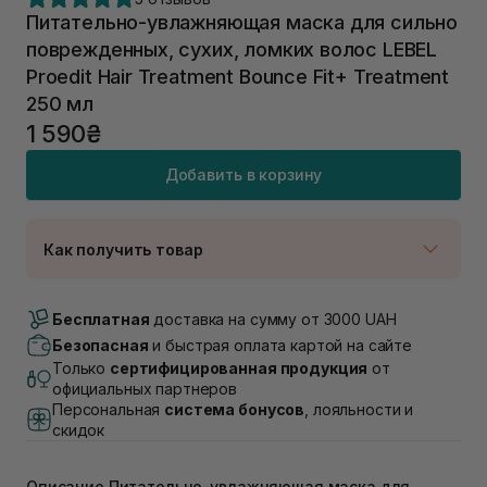
Питательно-увлажняющая маска для сильно
поврежденных, сухих, ломких волос LEBEL
Proedit Hair Treatment Bounce Fit+ Treatment
250 мл
1 590₴
Добавить в корзину
Как получить товар
Доставка Новой Почтой
В наличии
Бесплатная
доставка на сумму от 3000 UAH
Самовывоз г. Луцк, Винниченка 4
Безопасная
и быстрая оплата картой на сайте
В наличии
Только
сертифицированная продукция
от
Самовывоз г. Львов, ул. Академика Подстригача,
официальных партнеров
1В (Duck's Lake)
Персональная
система бонусов
, лояльности и
В наличии
скидок
Самовывоз Львов (Ивана Франко 36)
В наличии
Описание Питательно-увлажняющая маска для