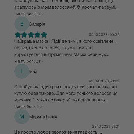
Спробувала багато масок, але ця-найкраще, що
трапилось із моїм волоссям😍🌟 аромат-парфумів,
тримається до наступного миття. Маску тримала
Читать больше
30 хв-на фініші отримала гладесеньке, м’ягке,
В
Валерія
шовкове волосся. Ця маска вкрала моє серце!!!💔
💔💔
09.10.2023, 00:34
Найкраща маска ! Підійде тим , в кого освітлене ,
пошкоджене волосся , також тим хто
користується випрямлячем. Маска реанімує
волосся , воно сяє , гладеньке і зникають всі сухі і
Читать больше
пошкоджені кінчики. Такого ефекту не бачила ще
І
Інна
ні від однієї маски
09.04.2023, 21:09
Спробувала один раз в подружки і вже знала, що
куплю обов'язково. Для мого тонкого волосся ця
масочка "тяжка артилерія" по відновленню
волосся) Ефект вау, дійсно, вона працює на всі
Читать больше
100%. Ефект тримається не одне миття. Волосся
М
Маряна Італія
зволожене, наповнене, тяжке, розсипчасте.
Використовую на 30 хв один раз на тиждень, або
23.10.2021, 21:01
Це просто любов зволоження гладкість …
на два, як інтенсивний догляд. Просто