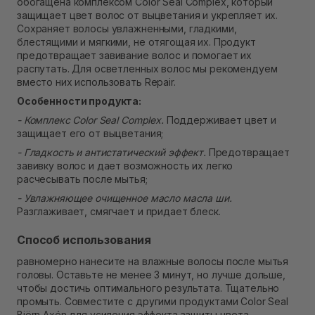
обогащена комплексом Color Seal Complex, который
Самовывоз г. Ровно, ул. Кулика и Гудачека 23 (ТЦ
защищает цвет волос от выцветания и укрепляет их.
Экватор)
Сохраняет волосы увлажненными, гладкими,
В наличии
блестящими и мягкими, не отягощая их. Продукт
предотвращает завивание волос и помогает их
распутать. Для осветленных волос мы рекомендуем
вместо них использовать Repair.
Особенности продукта:
- Комплекс Color Seal Complex.
Поддерживает цвет и
защищает его от выцветания;
- Гладкость и антистатический эффект.
Предотвращает
завивку волос и дает возможность их легко
расчесывать после мытья;
- Увлажняющее очищенное масло масла ши.
Разглаживает, смягчает и придает блеск.
Способ использования
равномерно нанесите на влажные волосы после мытья
головы. Оставьте не менее 3 минут, но лучше дольше,
чтобы достичь оптимального результата. Тщательно
промыть. Совместите с другими продуктами Color Seal
Björn Axén для усиления эффекта защиты цвета.