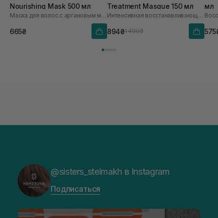
Nourishing Mask 500 мл
Treatment Masque 150 мл
мл
Маска для волос с аргановым маслом
Интенсивная восстанавливающая маска для волос
Восс
665₴
894₴
575
1 490₴
@sisters_stelmakh в Instagram
Подписаться