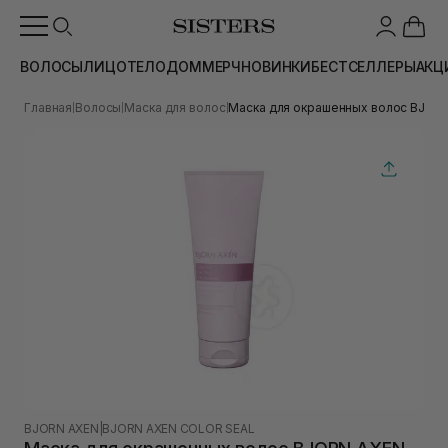
ВОЛОСЫ
ЛИЦО
ТЕЛО
ДОМ
МЕРЧ
НОВИНКИ
БЕСТСЕЛЛЕРЫ
АКЦ
Главная
Волосы
Маска для волос
Маска для окрашенных волос BJORN 
|
|
|
BJORN AXEN
|
BJORN AXEN COLOR SEAL