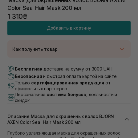
Маска для окрашенных волос BJORN AXEN
Color Seal Hair Mask 200 мл
1 310₴
Добавить в корзину
Как получить товар
Доставка Новой Почтой
В наличии
Бесплатная
доставка на сумму от 3000 UAH
Самовывоз г. Луцк, Винниченка 4
Безопасная
и быстрая оплата картой на сайте
В наличии
Только
сертифицированная продукция
от
Самовывоз г. Львов, ул. Академика Подстригача,
официальных партнеров
1В (Duck's Lake)
Персональная
система бонусов
, лояльности и
Нет в наличии!
скидок
Самовывоз Львов (Ивана Франко 36)
Нет в наличии!
Самовывоз г. Львов ул. Степана Бандеры 43
Описание Маска для окрашенных волос BJORN
AXEN Color Seal Hair Mask 200 мл
В наличии
Самовывоз Ровно
Глубоко увлажняющая маска для окрашенных волос
В наличии