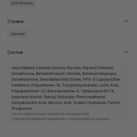
для женщин
Страна
Швеция
Состав
Aqua (Water), Cetearyl Alcohol, Glycerin, Glyceryl Stearate,
Dimethicone, Behentrimonium Chloride, Behenamidopropyl
Dimethylamine, Shea Butter Ethyl Esters, PPG-3 Caprylyl Ether,
Panthenol, Polyurethane-10, Tocopheryl Acetate, Lactic Acid,
Polyquaternium-37, Benzophenone-4, Tetrasodium EDTA,
Isopropyl Alcohol, Benzyl Salicylate, Phenoxyethanol,
Dehydroacetic Acid, Benzoic Acid, Sodium Hydroxide, Parfum
(Fragrance).
Состав средства может изменяться производителем.
Перед использованием ознакомьтесь с информацией на упаковке.