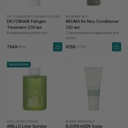
DR. FORHAIR
|
DR.FORHAIR FOLLIGEN
NEUMA
|
RE NEU
DR.FORHAIR Folligen
NEUMA Re Neu Conditioner
Treatment 200 мл
250 мл
Кондиционер для волос
Освежающий кондиционер для
волос
784₴
825₴
980₴
1 375₴
ВЫБОР ОКСАНЫ
ANILLO
|
LIME SUNDAY
BJORN AXEN
|
SCALP
ANILLO Lime Sunday
BJORN AXEN Scalp