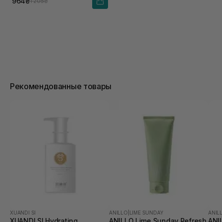
964₴
1 205₴
Рекомендованные товары
XUANDI SI
ANILLO
|
LIME SUNDAY
ANIL
XUANDI SI Hydrating
ANILLO Lime Sunday Refresh
ANI