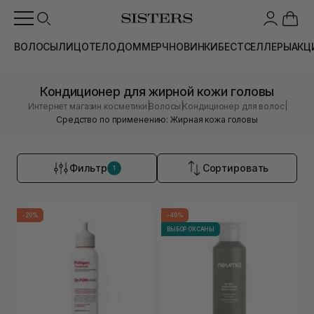
ВОЛОСЫ
ЛИЦО
ТЕЛО
ДОМ
МЕРЧ
НОВИНКИ
БЕСТСЕЛЛЕРЫ
АКЦ
Кондиционер для жирной кожи головы
|
|
|
Интернет магазин косметики
Волосы
Кондиционер для волос
Средство по применению: Жирная кожа головы
Фильтр
Сортировать
1
-20%
-40%
ВЫБОР ОКСАНЫ