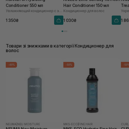
Conditioner 550 мл
Hair Conditioner 150 мл
Tre
Увлажняющий кондиционер с экстрактом зерна
Кондиционер для волос
1 350₴
1 030₴
1 8
Товари зі знижками в категорії Кондиционер для
волос
-40%
-50%
-50
NEUMA
|
NEU MOISTURE
MKS-ECO
|
FINE HAIR
CURL
NEUMA Neu Moisture
MKS-ECO Hydrate Fine Hair
CUR