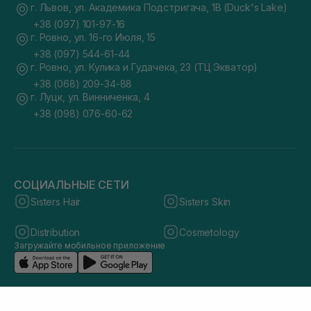
г. Львов, ул. Академика Подстригача, 1В (Duck's Lake)
+38 (097) 101-97-16
г. Ровно, ул. 16-го Июля, 15
+38 (097) 544-61-44
г. Ровно, ул. Кулика и Гудачека, 23 (ТЦ Экватор)
+38 (068) 209-34-88
г. Луцк, ул. Винниченка, 4
+38 (098) 076-60-62
СОЦИАЛЬНЫЕ СЕТИ
Sisters Hair
Sisters Skin
Distribution
Cosmetology
Загружайте мобильное приложение