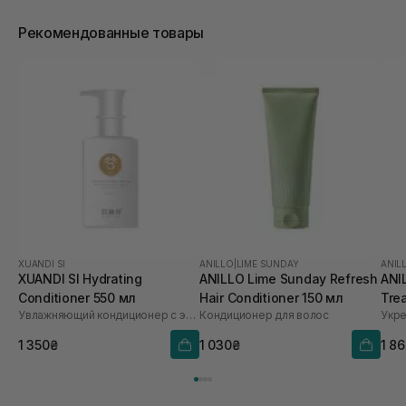
Рекомендованные товары
XUANDI SI
ANILLO
|
LIME SUNDAY
ANIL
XUANDI SI Hydrating
ANILLO Lime Sunday Refresh
ANI
Conditioner 550 мл
Hair Conditioner 150 мл
Tre
Увлажняющий кондиционер с экстрактом зерна
Кондиционер для волос
1 350₴
1 030₴
1 8