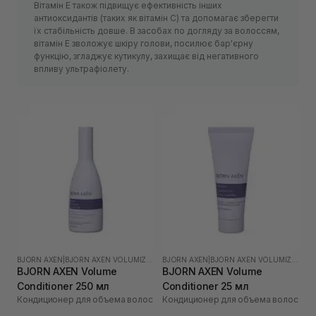
Вітамін Е також підвищує ефективність інших
антиоксидантів (таких як вітамін С) та допомагає зберегти
їх стабільність довше. В засобах по догляду за волоссям,
вітамін Е зволожує шкіру голови, посилює бар'єрну
функцію, згладжує кутикулу, захищає від негативного
впливу ультрафіолету.
BJORN AXEN
|
BJORN AXEN VOLUMIZING
BJORN AXEN
|
BJORN AXEN VOLUMIZING
BJORN AXEN Volume
BJORN AXEN Volume
Conditioner 250 мл
Conditioner 25 мл
Кондиционер для объема волос
Кондиционер для объема волос