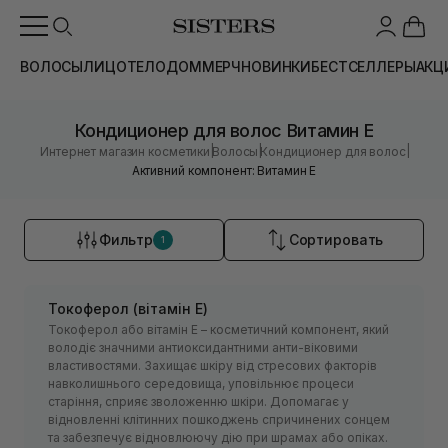
ВОЛОСЫ
ЛИЦО
ТЕЛО
ДОМ
МЕРЧ
НОВИНКИ
БЕСТСЕЛЛЕРЫ
АКЦ
Кондиционер для волос Витамин Е
|
|
|
Интернет магазин косметики
Волосы
Кондиционер для волос
Активний компонент: Витамин Е
Фильтр
Сортировать
1
Токоферол (вітамін Е)
Токоферол або вітамін Е – косметичний компонент, який
володіє значними антиоксидантними анти-віковими
властивостями. Захищає шкіру від стресових факторів
навколишнього середовища, уповільнює процеси
старіння, сприяє зволоженню шкіри. Допомагає у
відновленні клітинних пошкоджень спричинених сонцем
та забезпечує відновлюючу дію при шрамах або опіках.