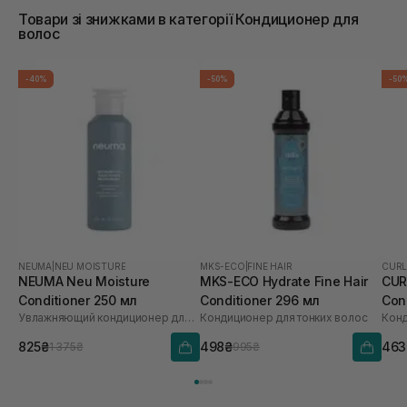
Товари зі знижками в категорії Кондиционер для
волос
-40%
-50%
-50
NEUMA
|
NEU MOISTURE
MKS-ECO
|
FINE HAIR
CURL
NEUMA Neu Moisture
MKS-ECO Hydrate Fine Hair
CUR
Conditioner 250 мл
Conditioner 296 мл
Con
Увлажняющий кондиционер для волос
Кондиционер для тонких волос
Конд
825₴
498₴
463
1 375₴
995₴