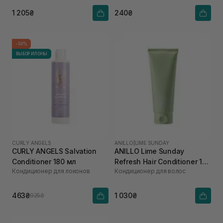
1 205₴
240₴
-50%
ВЫБОР ИЛОНЫ
CURLY ANGELS
ANILLO
|
LIME SUNDAY
CURLY ANGELS Salvation
ANILLO Lime Sunday
Conditioner 180 мл
Refresh Hair Conditioner 150
Кондиционер для локонов
Кондиционер для волос
мл
463₴
1 030₴
925₴