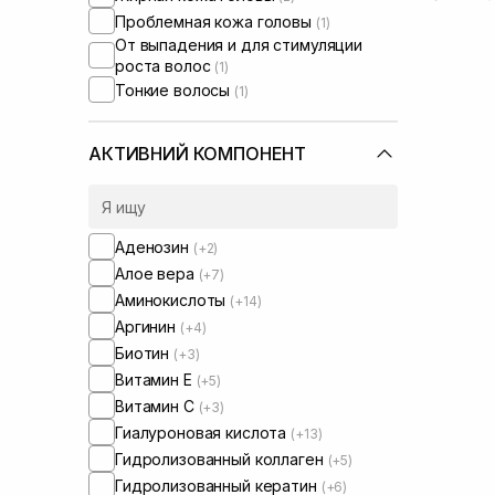
Проблемная кожа головы
(1)
От выпадения и для стимуляции
роста волос
(1)
Тонкие волосы
(1)
АКТИВНИЙ КОМПОНЕНТ
Аденозин
(+2)
Алое вера
(+7)
Аминокислоты
(+14)
Аргинин
(+4)
Биотин
(+3)
Витамин Е
(+5)
Витамин C
(+3)
Гиалуроновая кислота
(+13)
Гидролизованный коллаген
(+5)
Гидролизованный кератин
(+6)