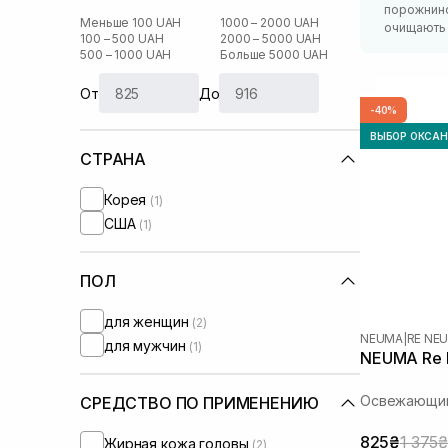
порожниною
Меньше 100 UAH
1000 – 2000 UAH
очищають 
100 – 500 UAH
2000 – 5000 UAH
500 – 1000 UAH
Больше 5000 UAH
От
До
-40%
ВЫБОР ОКСА
СТРАНА
Корея
(1)
США
(1)
ПОЛ
для женщин
(2)
NEUMA
|
RE NE
для мужчин
(1)
NEUMA Re N
Освежающий
СРЕДСТВО ПО ПРИМЕНЕНИЮ
825₴
1 375₴
Жирная кожа головы
(2)