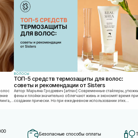
ВОЛОСЫ
ТОП-5 средств термозащиты для волос:
советы и рекомендации от Sisters
Автор: Марьяна Гродзевич [artnav] Современные стайлеры, утюжки,
ение
фены и плойки значительно облегчают жизнь и экономят время при
линга,
создании прически. Но при ежедневном использовании этих
приборов во...
000
Безопасные способы оплаты