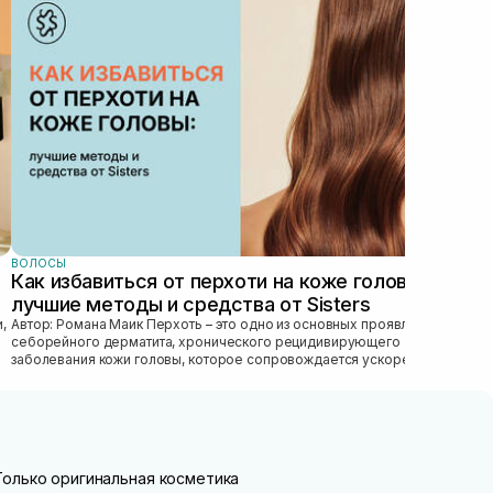
ТО
Гла
пра
ухо
важн
ВОЛОСЫ
Как избавиться от перхоти на коже головы:
лучшие методы и средства от Sisters
Автор: Романа Маик Перхоть – это одно из основных проявлений
себорейного дерматита, хронического рецидивирующего
заболевания кожи головы, которое сопровождается ускоренным
обновлением рогового эпител...
Только оригинальная косметика