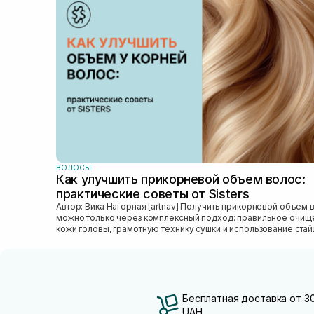
ВОЛОСЫ
Как улучшить прикорневой объем волос:
практические советы от Sisters
Автор: Вика Нагорная [artnav] Получить прикорневой объем волос
можно только через комплексный подход: правильное очищ
кожи головы, грамотную технику сушки и использование стай
который...
Бесплатная доставка от 3
UAH