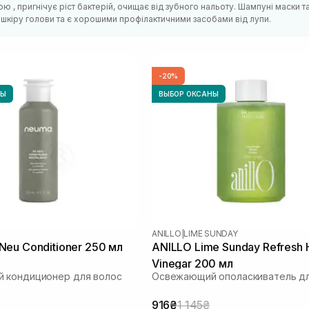
 , пригнічує ріст бактерій, очищає від зубного нальоту. Шампуні маски т
шкіру голови та є хорошими профілактичними засобами від лупи.
-20%
НЫ
ВЫБОР ОКСАНЫ
U
ANILLO
|
LIME SUNDAY
eu Conditioner 250 мл
ANILLO Lime Sunday Refresh H
Vinegar 200 мл
 кондиционер для волос
Освежающий ополаскиватель дл
916₴
1 145₴