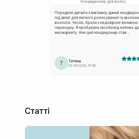
Кондиционер для волос
Протеины шелка
(+1)
Розмарин
(+3)
Порадили дівчата з магазину даний кондиціо
під запит для легкого розчісування та зволож
Салициловая кислота
(+5)
волосся. Чесно, брала з недовірою великою
Сок гибискуса
через ціну. Я пробувала засоби від елітних д
(+1)
масмаркету. Але цей кондиціонер став
Сквалан
(+8)
беззаперечним лідером. Не завжди ціна є
Токоферол
вирішальною, як виявилось. Волосся таке м'я
(+6)
ніжне, зволожене, просто струїться у руках. І,
Фитостеролы
(+4)
диво, не жирнить волосся до вечора. Я мию
Фосфолипиды
щодня, то зараз можна не мити 2-3 дні. На чер
(+1)
Тетяна
тепер спробувати шампунь 🫶.
Т
Чайное дерево
(+4)
03.08.2026, 10:55
Статті