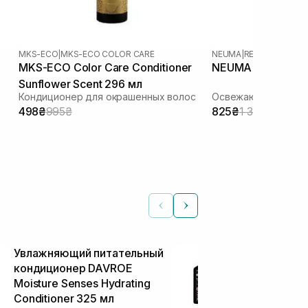
MKS-ECO
|
MKS-ECO COLOR CARE
NEUMA
|
RE NEU
MKS-ECO Color Care Conditioner
NEUMA Re Neu Con
Sunflower Scent 296 мл
Кондиционер для окрашенных волос
Освежающий конди
498₴
995₴
825₴
1 375₴
Увлажняющий питательный
Кондиционе
кондиционер DAVROE
использован
Moisture Senses Hydrating
волос LOLA M
Conditioner 325 мл
Conditioner 