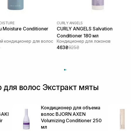
OISTURE
CURLY ANGELS
Moisture Conditioner
CURLY ANGELS Salvation
Conditioner 180 мл
й кондиционер для волос
Кондиционер для локонов
₴
463₴
925₴
 для волос Экстракт мяты
Кондиционер для объема
BAKI
волос BJORN AXEN
ir
Volumizing Conditioner 250
л
мл