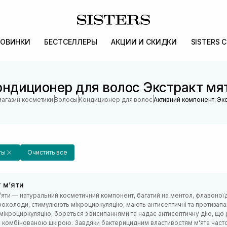
ОВИНКИ
БЕСТСЕЛЛЕРЫ
АКЦИИ И СКИДКИ
SISTERS 
ондиционер для волос Экстракт мя
|
|
|
магазин косметики
Волосы
Кондиционер для волос
Активний компонент: Эк
ты
Очистить все
 мʼяти
ʼяти — натуральний косметичний компонент, багатий на ментол, флавоноїди
рохолоди, стимулюють мікроциркуляцію, мають антисептичні та протизапал
мікроциркуляцію, бореться з висипаннями та надає антисептичну дію, що
 комбінованою шкірою. Завдяки бактерицидним властивостям м'ята часто