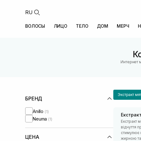
RU
ВОЛОСЫ
ЛИЦО
ТЕЛО
ДОМ
МЕРЧ
Н
К
Интернет 
Экстракт мя
БРЕНД
Anillo
(1)
Екстракт
Neuma
(1)
Екстракт м
відчуття п
стимулює 
ЦЕНА
жирною та