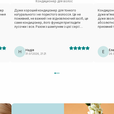
Кондиционер для волос
нер
Дуже хороший кондиціонер для тонкого
Кондиціоне
ення
натурального і не пористого волосся. Це не
дуже мʼяке
поживний, не важкий і не відновлюючий засіб, це
дуже зволо
о
саме кондиціонер, його функція пригладити
абсолютно
лусочки і все. Разом з шампунем з цієї серії
приємний т
працює чудово, волосся легке, свіже та обʼємне.
ке,
Розхід мінімальний, дуже задоволена.
 о
зі
Надія
Ел
Н
Е
31.07.2026, 21:21
26.