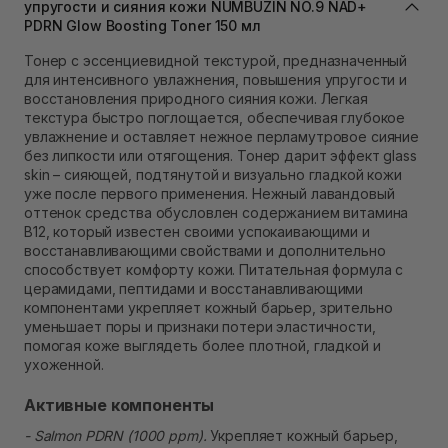
Нет в наличии!
упругости и сияния кожи NUMBUZIN NO.9 NAD+
Самовывоз Ровно
PDRN Glow Boosting Toner 150 мл
Нет в наличии!
Тонер с эссенциевидной текстурой, предназначенный
Самовывоз г. Ровно, ул. Кулика и Гудачека 23 (ТЦ
для интенсивного увлажнения, повышения упругости и
Экватор)
восстановления природного сияния кожи. Легкая
Нет в наличии!
текстура быстро поглощается, обеспечивая глубокое
увлажнение и оставляет нежное перламутровое сияние
без липкости или отягощения. Тонер дарит эффект glass
skin – сияющей, подтянутой и визуально гладкой кожи
уже после первого применения. Нежный лавандовый
оттенок средства обусловлен содержанием витамина
B12, который известен своими успокаивающими и
восстанавливающими свойствами и дополнительно
способствует комфорту кожи. Питательная формула с
церамидами, пептидами и восстанавливающими
компонентами укрепляет кожный барьер, зрительно
уменьшает поры и признаки потери эластичности,
помогая коже выглядеть более плотной, гладкой и
ухоженной.
Активные компоненты
- Salmon PDRN (1000 ppm).
Укрепляет кожный барьер,