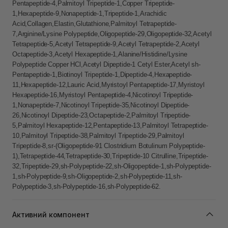
Pentapeptide-4,Palmitoyl Tripeptide-1,Copper Tripeptide-
1,Hexapeptide-9,Nonapeptide-1,Tripeptide-1,Arachidic
Acid,Collagen,Elastin,Glutathione,Palmitoyl Tetrapeptide-
7,Arginine/Lysine Polypeptide,Oligopeptide-29,Oligopeptide-32,Acetyl
Tetrapeptide-5,Acetyl Tetrapeptide-9,Acetyl Tetrapeptide-2,Acetyl
Octapeptide-3,Acetyl Hexapeptide-1,Alanine/Histidine/Lysine
Polypeptide Copper HCl,Acetyl Dipeptide-1 Cetyl Ester,Acetyl sh-
Pentapeptide-1,Biotinoyl Tripeptide-1,Dipeptide-4,Hexapeptide-
11,Hexapeptide-12,Lauric Acid,Myristoyl Pentapeptide-17,Myristoyl
Hexapeptide-16,Myristoyl Pentapeptide-4,Nicotinoyl Tripeptide-
1,Nonapeptide-7,Nicotinoyl Tripeptide-35,Nicotinoyl Dipeptide-
26,Nicotinoyl Dipeptide-23,Octapeptide-2,Palmitoyl Tripeptide-
5,Palmitoyl Hexapeptide-12,Pentapeptide-13,Palmitoyl Tetrapeptide-
10,Palmitoyl Tripeptide-38,Palmitoyl Tripeptide-29,Palmitoyl
Tripeptide-8,sr-(Oligopeptide-91 Clostridium Botulinum Polypeptide-
1),Tetrapeptide-44,Tetrapeptide-30,Tripeptide-10 Citrulline,Tripeptide-
32,Tripeptide-29,sh-Polypeptide-22,sh-Oligopeptide-1,sh-Polypeptide-
1,sh-Polypeptide-9,sh-Oligopeptide-2,sh-Polypeptide-11,sh-
Polypeptide-3,sh-Polypeptide-16,sh-Polypeptide-62.
Активний компонент