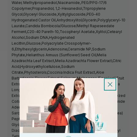
Water, Methylpropanediol,Niacinamide, PEG/PPG-17/6
Copolymer,Propanediol, 1,2-Hexanediol,Tripropylene
Glycol,Glyceryl Glucoside,Xylitylglucoside,PEG-40
Hydrogenated Castor Oil,Anhydroxylitol,Glycerin,Polyglyceryl-10
Laurate,Candida Bombicola/Glucose/Methyl Rapeseedate
Ferment,C20-40 Pareth-10,Tocopheryl Acetate,Xylitol,Cetearyl
Alcohol,Sodium DNA,Hydrogenated
Lecithin,Glucose,Polyacrylate Crosspolymer-
6,Ethylhexylglycerin,Adenosine,Ceramide NP,Sodium
Phytate,Helianthus Annuus (Sunflower) Seed Oil,Melia
Azadirachta Leaf Extract,Melia Azadirachta Flower Extract,Citric
Acid,Hydroxyethylcellulose,Sodium
Citrate,Phytosterols,Coccinia Indica Fruit Extract,Aloe
Barbadensis Flower Extract,Solanum Melongena (Eggplant) Fruit
Extract,t-Butyl Alcohol,Ocimum Sanctum Leaf Extract,Curcuma
Longa (Turmeric) Root Extract,Corallina Officinalis
Extract,Cyanocobalamin,Caprylic/Capric Triglyceride,Hydrolyzed
Collagen,Butylene Glycol,Adenosine Triphosphate,Nicotinamide
Adenine Dinucleotide,Resveratrol,Pullulan,Sodium Palmitoyl
Sarcosinate,Palmitic Acid,C12-14 Alketh-12,Pisum Sativum (Pea)
Peptide,Stearic Acid,Polyglyceryl-6 Laurate,Caprylyl
Glycol,Dipeptide Diaminobutyroyl Benzylamide
Diacetate,Dextran,Hydrolyzed Elastin,Soluble Collagen,Acetyl
Tetrapeptide-3,Trifolium Pratense (Clover) Flower