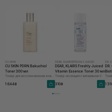
комбінована шкіра, з невеликими ознаками
зневоднення, тому пептиди у складі працюють
ідеально. Після нанесення нема відчуття сухості
чи навпаки обтяження. Обовʼязково придбаю собі
такий же, коли закінчиться
CU SKIN
DEAR, KLAIRS
|
FRESHLY JUICED
DR. 
CU SKIN PDRN Bakuchiol
DEAR, KLAIRS Freshly Juiced
DR.
Toner 300 мл
Vitamin Essence Toner 30 мл
Bio
Тонер для восстановления кожи с PDRN и бакучиолом
Тонер-эссенция с витамином C
Тоне
1 644₴
310₴
1 31