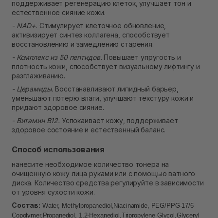
поддерживает регенерацию клеток, улучшает тон и
естественное сияние кожи.
- NAD+.
Стимулирует клеточное обновление,
активизирует синтез коллагена, способствует
восстановлению и замедлению старения.
- Комплекс из 50 пептидов.
Повышает упругость и
плотность кожи, способствует визуальному лифтингу и
разглаживанию.
- Церамиды.
Восстанавливают липидный барьер,
уменьшают потерю влаги, улучшают текстуру кожи и
придают здоровое сияние.
- Витамин B12.
Успокаивает кожу, поддерживает
здоровое состояние и естественный баланс.
Способ использования
нанесите необходимое количество тонера на
очищенную кожу лица руками или с помощью ватного
диска. Количество средства регулируйте в зависимости
от уровня сухости кожи.
Состав:
Water, Methylpropanediol,Niacinamide, PEG/PPG-17/6
Copolymer,Propanediol, 1,2-Hexanediol,Tripropylene Glycol,Glyceryl