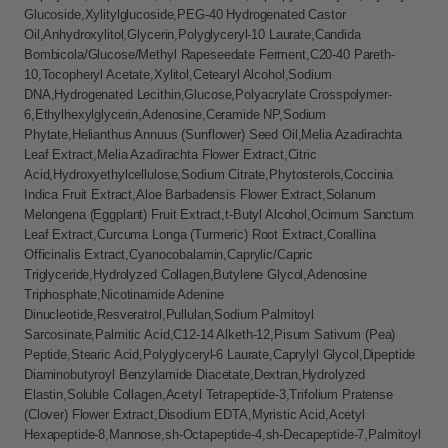
Glucoside,Xylitylglucoside,PEG-40 Hydrogenated Castor
Oil,Anhydroxylitol,Glycerin,Polyglyceryl-10 Laurate,Candida
Bombicola/Glucose/Methyl Rapeseedate Ferment,C20-40 Pareth-
10,Tocopheryl Acetate,Xylitol,Cetearyl Alcohol,Sodium
DNA,Hydrogenated Lecithin,Glucose,Polyacrylate Crosspolymer-
6,Ethylhexylglycerin,Adenosine,Ceramide NP,Sodium
Phytate,Helianthus Annuus (Sunflower) Seed Oil,Melia Azadirachta
Leaf Extract,Melia Azadirachta Flower Extract,Citric
Acid,Hydroxyethylcellulose,Sodium Citrate,Phytosterols,Coccinia
Indica Fruit Extract,Aloe Barbadensis Flower Extract,Solanum
Melongena (Eggplant) Fruit Extract,t-Butyl Alcohol,Ocimum Sanctum
Leaf Extract,Curcuma Longa (Turmeric) Root Extract,Corallina
Officinalis Extract,Cyanocobalamin,Caprylic/Capric
Triglyceride,Hydrolyzed Collagen,Butylene Glycol,Adenosine
Triphosphate,Nicotinamide Adenine
Dinucleotide,Resveratrol,Pullulan,Sodium Palmitoyl
Sarcosinate,Palmitic Acid,C12-14 Alketh-12,Pisum Sativum (Pea)
Peptide,Stearic Acid,Polyglyceryl-6 Laurate,Caprylyl Glycol,Dipeptide
Diaminobutyroyl Benzylamide Diacetate,Dextran,Hydrolyzed
Elastin,Soluble Collagen,Acetyl Tetrapeptide-3,Trifolium Pratense
(Clover) Flower Extract,Disodium EDTA,Myristic Acid,Acetyl
Hexapeptide-8,Mannose,sh-Octapeptide-4,sh-Decapeptide-7,Palmitoyl