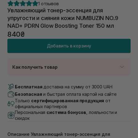
1 отзывов
Увлажняющий тонер-эссенция для
упругости и сияния кожи NUMBUZIN NO.9
NAD+ PDRN Glow Boosting Toner 150 мл
840₴
Добавить в корзину
Как получить товар
Доставка Новой Почтой
Нет в наличии!
Бесплатная
доставка на сумму от 3000 UAH
Самовывоз г. Луцк, Винниченка 4
Безопасная
и быстрая оплата картой на сайте
В наличии
Только
сертифицированная продукция
от
Самовывоз г. Львов, ул. Академика Подстригача,
официальных партнеров
1В (Duck's Lake)
Персональная
система бонусов
, лояльности и
Нет в наличии!
скидок
Самовывоз Львов (Ивана Франко 36)
Нет в наличии!
Самовывоз г. Львов ул. Степана Бандеры 43
Описание Увлажняющий тонер-эссенция для