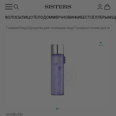
ВОЛОСЫ
ЛИЦО
ТЕЛО
ДОМ
МЕРЧ
НОВИНКИ
БЕСТСЕЛЛЕРЫ
АКЦ
Главная
Лицо
Средства для тонизации лица
Тонеры и тоники для лица
|
|
|
|
NUMBUZIN