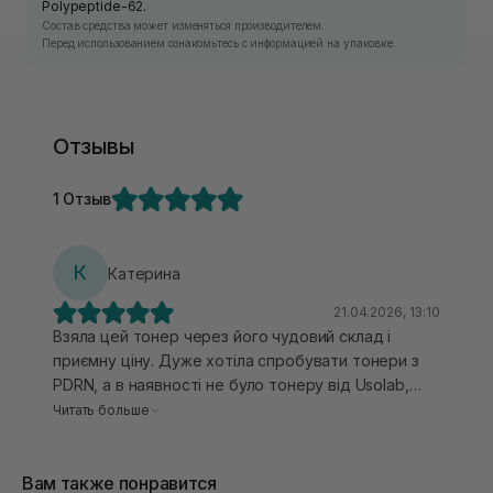
Polypeptide-62.
Состав средства может изменяться производителем.
Перед использованием ознакомьтесь с информацией на упаковке.
Отзывы
1 Отзыв
К
Катерина
21.04.2026, 13:10
Взяла цей тонер через його чудовий склад і
приємну ціну. Дуже хотіла спробувати тонери з
PDRN, а в наявності не було тонеру від Usolab,
тому придбала цей і я дуже задоволена.
Читать больше
Насамперед він приємний в нанесенні, трохи
більш насиченіший, ніж просто тонер. Гарно
Вам также понравится
заспокоює шкіру, дає оцей глоу ефект, у мене