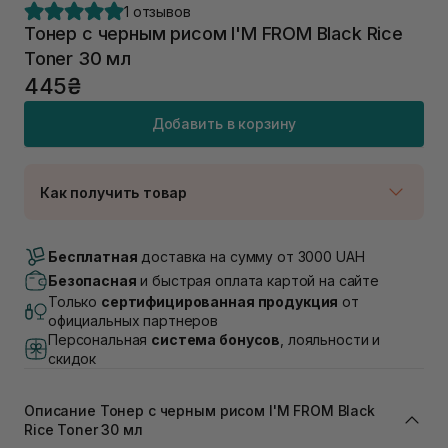
1 отзывов
Тонер с черным рисом I'M FROM Black Rice
Toner 30 мл
445₴
Добавить в корзину
Как получить товар
Доставка Новой Почтой
В наличии
Бесплатная
доставка на сумму от 3000 UAH
Самовывоз г. Луцк, Винниченка 4
Безопасная
и быстрая оплата картой на сайте
В наличии
Только
сертифицированная продукция
от
Самовывоз г. Львов, ул. Академика Подстригача,
официальных партнеров
1В (Duck's Lake)
Персональная
система бонусов
, лояльности и
В наличии
скидок
Самовывоз Львов (Ивана Франко 36)
В наличии
Описание Тонер с черным рисом I'M FROM Black
Самовывоз г. Львов ул. Степана Бандеры 43
Rice Toner 30 мл
В наличии