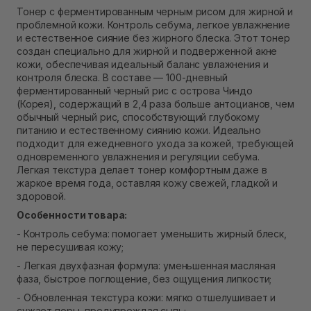
Самовывоз Ровно
Тонер с ферментированным черным рисом для жирной и
В наличии
проблемной кожи. Контроль себума, легкое увлажнение
Самовывоз г. Ровно, ул. Кулика и Гудачека 23 (ТЦ
и естественное сияние без жирного блеска. Этот тонер
Экватор)
создан специально для жирной и подверженной акне
В наличии
кожи, обеспечивая идеальный баланс увлажнения и
контроля блеска. В составе — 100-дневный
ферментированный черный рис с острова Чиндо
(Корея), содержащий в 2,4 раза больше антоцианов, чем
обычный черный рис, способствующий глубокому
питанию и естественному сиянию кожи. Идеально
подходит для ежедневного ухода за кожей, требующей
одновременного увлажнения и регуляции себума.
Легкая текстура делает тонер комфортным даже в
жаркое время года, оставляя кожу свежей, гладкой и
здоровой.
Особенности товара:
- Контроль себума: помогает уменьшить жирный блеск,
не пересушивая кожу;
- Легкая двухфазная формула: уменьшенная масляная
фаза, быстрое поглощение, без ощущения липкости;
- Обновленная текстура кожи: мягко отшелушивает и
сужает поры, предупреждая сыпь;