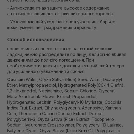
- Антиоксидантная защита: высокое содержание
антоцианов защищает от окислительного стресса;
- Успокаивающий уход: пантенол укрепляет барьер
кожи, уменьшает раздражение и красноту.
Способ использования
после очистки нанесите тонер на ватный диск или
ладони, нежно распределите по лицу, деликатно вбивая
движениями до полного поглощения. При
необходимости нанесите дополнительный слой тонера
для усиленного увлажнения и сияния.
Состав:
Water, Oryza Sativa (Rice) Seed Water, Dicaprylyl
Ether, Methylpropanediol, Hydrogenated Poly(C6-14 Olefin),
1,2-Hexanediol, Niacinamide, Sodium Chloride, Glycerin,
Melia Azadirachta Flower Extract, Propanediol,
Hydrogenated Lecithin, Polyglyceryl-10 Myristate, Coccinia
Indica Fruit Extract, Ethylhexylglycerin, Adenosine, Xanthan
Gum, Theobroma Cacao (Cocoa) Extract, Dextrin,
Polyglycerin-3, Oryza Sativa (Rice) Extract, Tocopherol,
Sodium Hyaluronate Crosspolymer, Polyglyceryl-10 Laurate,
Butylene Glycol, Oryza Sativa (Rice) Bran Oil, Polyglutamic