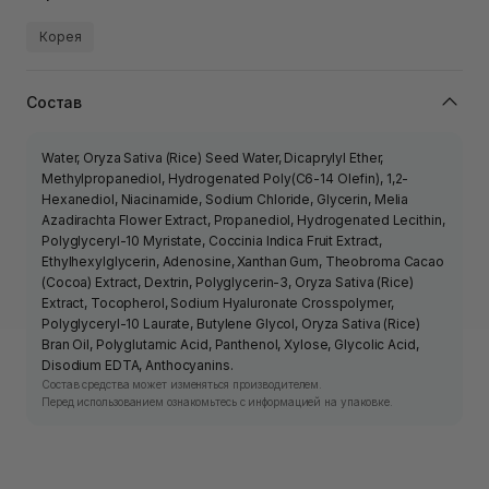
Корея
Состав
Water, Oryza Sativa (Rice) Seed Water, Dicaprylyl Ether,
Methylpropanediol, Hydrogenated Poly(C6-14 Olefin), 1,2-
Hexanediol, Niacinamide, Sodium Chloride, Glycerin, Melia
Azadirachta Flower Extract, Propanediol, Hydrogenated Lecithin,
Polyglyceryl-10 Myristate, Coccinia Indica Fruit Extract,
Ethylhexylglycerin, Adenosine, Xanthan Gum, Theobroma Cacao
(Cocoa) Extract, Dextrin, Polyglycerin-3, Oryza Sativa (Rice)
Extract, Tocopherol, Sodium Hyaluronate Crosspolymer,
Polyglyceryl-10 Laurate, Butylene Glycol, Oryza Sativa (Rice)
Bran Oil, Polyglutamic Acid, Panthenol, Xylose, Glycolic Acid,
Disodium EDTA, Anthocyanins.
Состав средства может изменяться производителем.
Перед использованием ознакомьтесь с информацией на упаковке.