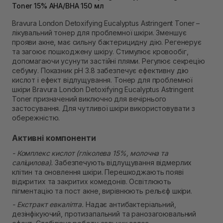
Toner 15% AHA/BHA 150 мл
В наявності
Самовивіз м. Рівне, вул. 16-го Липня, 15
Bravura London Detoxifying Eucalyptus Astringent Toner –
В наявності
лікувальний тонер для проблемної шкіри. Зменшує
Самовивіз м. Рівне, вул. Кулика і Гудачека 23 (ТЦ
прояви акне, має сильну бактерицидну дію. Регенерує
Екватор)
та загоює пошкоджену шкіру. Стимулює кровообіг,
В наявності
допомагаючи усунути застійні плями. Регулює секрецію
себуму. Показник рН 3.8 забезпечує ефективну дію
кислот і ефект відлущування. Тонер для проблемної
шкіри Bravura London Detoxifying Eucalyptus Astringent
Toner призначений виключно для вечірнього
застосування. Для чутливої ​​шкіри використовувати з
обережністю.
Активні компоненти
- Комплекс кислот (гліколева 15%, молочна та
саліцилова).
Забезпечують відлущування відмерлих
клітин та оновлення шкіри. Перешкоджають появі
відкритих та закритих комедонів. Освітлюють
пігментацію та пост акне, вирівнюють рельєф шкіри.
- Екстракт евкаліпта.
Надає антибактеріальний,
дезінфікуючий, протизапальний та ранозагоювальний