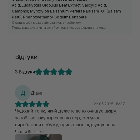
Acid, Eucalyptus Globulus Leaf Extract, Salicylic Acid,
Camphor, Myroxylon Balsamum Pereirae Balsam Oil (Balsam
Peru), Phenoxyethanol, Sodium Benzoate.
Склад засобу може змінюватись виробником.
Перед використанням ознайомтесь з інформацією на упаковці.
Відгуки
3 Відгуки
Д
Діана
22.05.2025, 16:37
Чудовий тонік, який дуже класно очищує шкіру,
запобігає закупорюванню пор, регулює
вироблення себуму, прискорює відлущування
ороговілого шару шкіри. Зменшує вугровий висип
Читати більше
та підсушує його, пригнічує поширення бактерій,