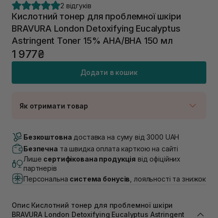
2 відгуків
Кислотний тонер для проблемної шкіри
BRAVURA London Detoxifying Eucalyptus
Astringent Toner 15% AHA/BHA 150 мл
1 977₴
Додати в кошик
Як отримати товар
Доставка Новою Поштою
В наявності
Безкоштовна
доставка на суму від 3000 UAH
Самовивіз м. Луцьк, вул. Винниченка 4
Безпечна
та швидка оплата карткою на сайті
В наявності
Лише
сертифікована продукція
від офіційних
Самовивіз м. Львів, вул. Академіка Підстригача, 1В
партнерів
(Duck’s Lake)
Персональна
система бонусів
, лояльності та знижок
В наявності
Самовивіз м. Львів, вул. Івана Франка 36
В наявності
Опис Кислотний тонер для проблемної шкіри
Самовивіз м. Львів, вул. Степана Бандери 45
BRAVURA London Detoxifying Eucalyptus Astringent