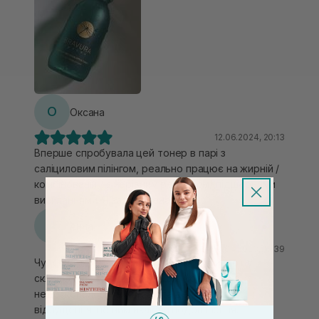
зменшує пори, за рахунок чого шкіра гладка та
рівна. Мені, як власниці комбінованого типу шкіри з
висипами підійшов беззаперечно. Обов'язково
після нього наношу зволожуючий кремчик.
О
Оксана
12.06.2024, 20:13
Вперше спробувала цей тонер в парі з
саліциловим пілінгом, реально працює на жирній /
комбінованій / з нерівним рельєфом/ підшкірними
висипаннями. Я задоволена
А
Анна
09.04.2023, 16:39
Чудовий тонер гарним комплексом кислот у
складі. Чудово підходить для боротьби з
недосконалостями шкіри та делікатного
відлущення, не викликаючи подразнення.