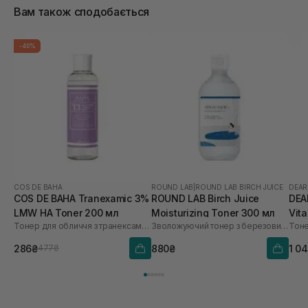
Вам також сподобається
-40%
COS DE BAHA
ROUND LAB
|
ROUND LAB BIRCH JUICE
DEAR
COS DE BAHA Tranexamic 3%
ROUND LAB Birch Juice
DEA
LMW HA Toner 200 мл
Moisturizing Toner 300 мл
Vit
Тонер для обличчя з транексамовою кислотою
Зволожуючий тонер з березовим соком
Тоне
мл
286₴
880₴
1 0
477₴