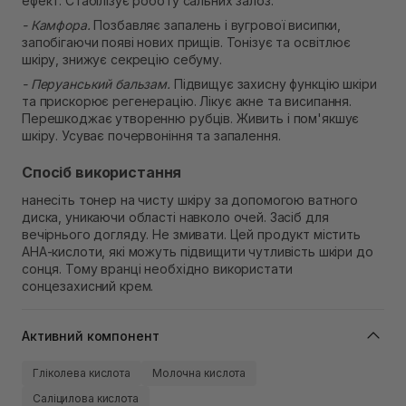
ефект. Стабілізує роботу сальних залоз.
- Камфора.
Позбавляє запалень і вугрової висипки,
запобігаючи появі нових прищів. Тонізує та освітлює
шкіру, знижує секрецію себуму.
- Перуанський бальзам.
Підвищує захисну функцію шкіри
та прискорює регенерацію. Лікує акне та висипання.
Перешкоджає утворенню рубців. Живить і пом'якшує
шкіру. Усуває почервоніння та запалення.
Спосіб використання
нанесіть тонер на чисту шкіру за допомогою ватного
диска, уникаючи області навколо очей. Засіб для
вечірнього догляду. Не змивати. Цей продукт містить
AHA-кислоти, які можуть підвищити чутливість шкіри до
сонця. Тому вранці необхідно використати
сонцезахисний крем.
Активний компонент
Гліколева кислота
Молочна кислота
Саліцилова кислота