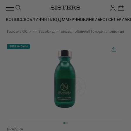
ВОЛОССЯ
ОБЛИЧЧЯ
ТІЛО
ДІМ
МЕРЧ
НОВИНКИ
БЕСТСЕЛЕРИ
АК
Головна
Обличчя
Засоби для тонізації обличчя
Тонери та тоніки для о
|
|
|
ВИБІР ОКСАНИ
BRAVURA