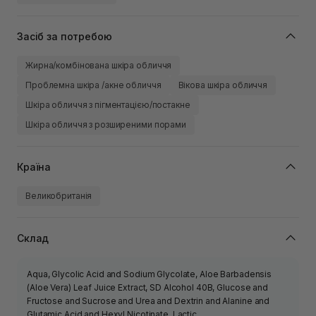
Засіб за потребою
Жирна/комбінована шкіра обличчя
Проблемна шкіра /акне обличчя
Вікова шкіра обличчя
Шкіра обличчя з пігментацією/постакне
Шкіра обличчя з розширеними порами
Країна
Великобританія
Склад
Aqua, Glycolic Acid and Sodium Glycolate, Aloe Barbadensis
(Aloe Vera) Leaf Juice Extract, SD Alcohol 40B, Glucose and
Fructose and Sucrose and Urea and Dextrin and Alanine and
Glutamic Acid and Hexyl Nicotinate, Lactic