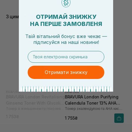
ОТРИМАЙ ЗНИЖКУ
З цим товаром купують
НА ПЕРШЕ ЗАМОВЛЕНЯ
Твій вітальний бонус вже чекає —
підписуйся
на
наші новини!
email
Отримати знижку
BRAVURA
BRAVURA
BRAVURA London Revitalising
BRAVURA London Purifying
Ginseng Toner With Glycolic
Calendula Toner 13% AHA
Тонер із женьшенем та гліколевою кислотою
Тонер з календулою та АНА кислотами
Acid 5% 150 мл
150 мл
1 753₴
1 755₴