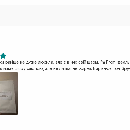
ки раніше не дуже любила, але є в них свій шарм. I’m From ідеаль
алишає шкіру сяючою, але не липка, не жирна. Вирівнює тон. Зруч