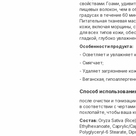
свойствами. Гоами, удиви
пищевых волокон, чем в 
градусах в течение 60 ми
Питательная тканевая ма
кожи, включая морщины, с
для всех типов кожи, обе
гладкой, глубоко увлажне
Особенности продукта:
- Осветляет и увлажняет 
- Смягчает;
- Удаляет загрязнение кож
- Веганская, гипоаллерген
Способ использовани
после очистки и тонизаци
в соответствии с чертами 
похлопайте, чтобы ваша к
Состав:
Oryza Sativa (Rice)
Ethylhexanoate, Caprylic/Ca
Polyglyceryl-6 Stearate, Dip