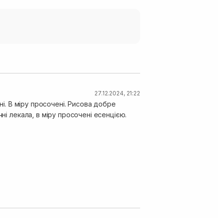
27.12.2024, 21:22
ні. В міру просочені. Рисова добре
ні лекала, в міру просочені есенцією.