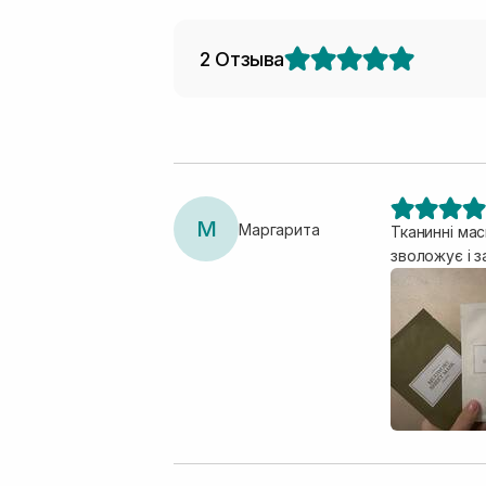
2 Отзыва
М
Маргарита
Тканинні мас
зволожує і з