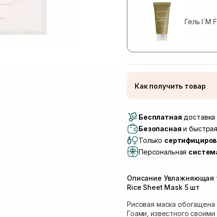
Гель I`M
Как получить товар
Доставка Новой Поч
Бесплатная
Самовывоз г. Луцк, 
доставка 
Самовывоз г. Львов, 
Безопасная
и быстрая
Lake)
Только
сертифициров
Самовывоз Львов (И
Персональная
систем
Самовывоз г. Львов 
Самовывоз Ровно
Описание Увлажняющая т
Самовывоз г. Ровно, 
Rice Sheet Mask 5 шт
Рисовая маска обогащена
Гоами, известного своим