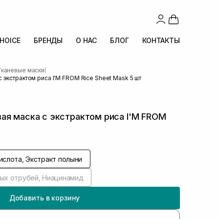
CHOICE
БРЕНДЫ
О НАС
БЛОГ
КОНТАКТЫ
Тканевые маски
|
 экстрактом риса I'M FROM Rice Sheet Mask 5 шт
ая маска с экстрактом риса I'M FROM
ислота, Экстракт полыни
вых отрубей, Ниацинамид
Добавить в корзину