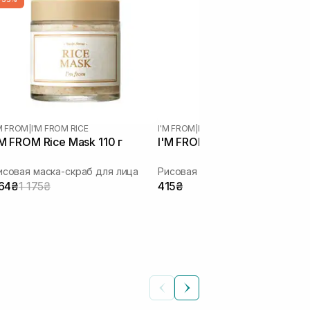
'M FROM
|
I'M FROM RICE
I'M FROM
|
I'M FROM RICE
'M FROM Rice Mask 110 г
I'M FROM Rice Mask 30 г
исовая маска-скраб для лица
Рисовая маска-скраб для лица
64₴
1 175₴
415₴