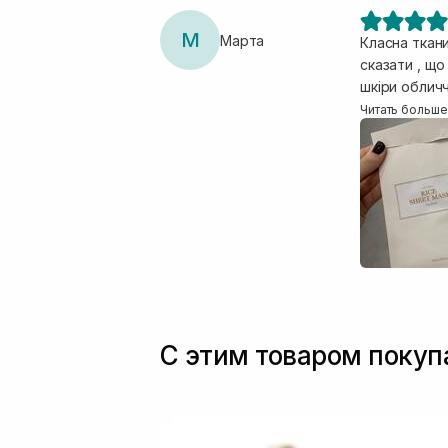
М
Марта
Класна ткани
сказати , що працює навіть н
шкіри обличч
швидко вберу
Читать больше
кремом , і В
рекомендую
С этим товаром поку