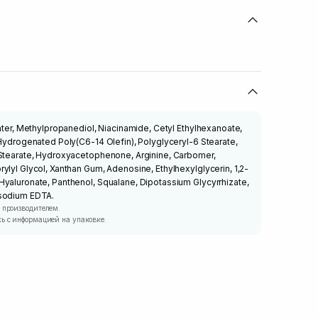
Water, Methylpropanediol, Niacinamide, Cetyl Ethylhexanoate,
 Hydrogenated Poly(C6-14 Olefin), Polyglyceryl-6 Stearate,
 Stearate, Hydroxyacetophenone, Arginine, Carbomer,
ylyl Glycol, Xanthan Gum, Adenosine, Ethylhexylglycerin, 1,2-
Hyaluronate, Panthenol, Squalane, Dipotassium Glycyrrhizate,
isodium EDTA.
 производителем.
ь с информацией на упаковке.