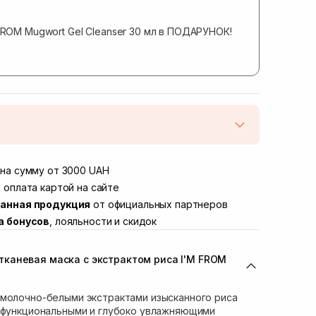
 FROM Mugwort Gel Cleanser 30 мл в ПОДАРУНОК!
той
Нет в наличии!
Винниченка 4
на сумму от 3000 UAH
В наличии
ул. Академика Подстригача, 1В (Duck's
 оплата картой на сайте
Нет в наличии!
анная продукция
от официальных партнеров
вана Франко 36)
В наличии
а бонусов
, лояльности и скидок
ул. Степана Бандеры 43
В наличии
В наличии
каневая маска с экстрактом риса I'M FROM
ул. Кулика и Гудачека 23 (ТЦ Экватор)
Нет в наличии!
 молочно-белыми экстрактами изысканного риса
и функциональными и глубоко увлажняющими