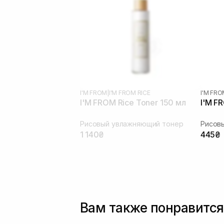
I'M FROM
|
I'M FROM RICE
I'M FR
I'M FROM Rice Toner 150 мл
I'M F
Рисовый увлажняющий тонер
Рисов
1 140₴
445₴
Вам также понравится