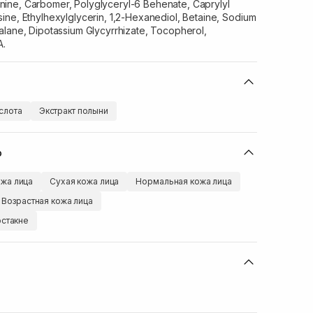
ine, Carbomer, Polyglyceryl-6 Behenate, Caprylyl
ine, Ethylhexylglycerin, 1,2-Hexanediol, Betaine, Sodium
alane, Dipotassium Glycyrrhizate, Tocopherol,
A.
слота
Экстракт полыни
ю
жа лица
Сухая кожа лица
Нормальная кожа лица
Возрастная кожа лица
остакне