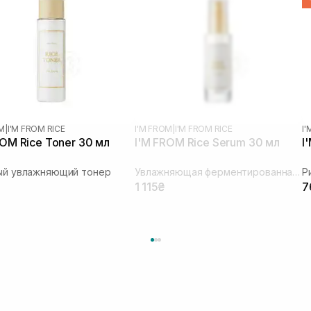
OM
|
I'M FROM RICE
I'M FROM
|
I'M FROM RICE
I
ROM Rice Toner 30 мл
I'M FROM Rice Serum 30 мл
I
ый увлажняющий тонер
Увлажняющая ферментированная сыворотка
Р
1 115₴
7