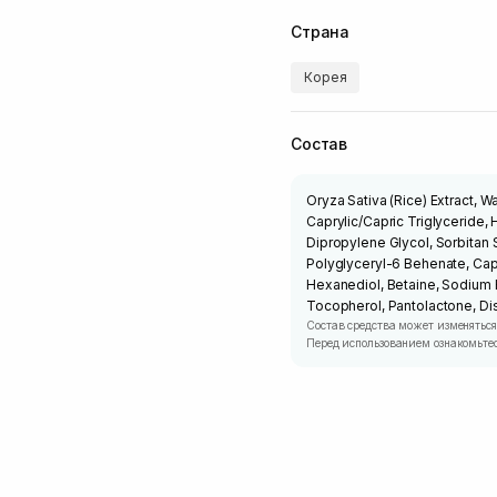
Страна
Корея
Состав
Oryza Sativa (Rice) Extract, 
Caprylic/Capric Triglyceride,
Dipropylene Glycol, Sorbitan
Polyglyceryl-6 Behenate, Capr
Hexanediol, Betaine, Sodium 
Tocopherol, Pantolactone, D
Состав средства может изменяться
Перед использованием ознакомьтес