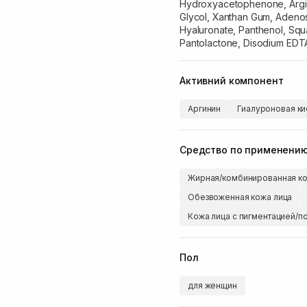
Hydroxyacetophenone, Argin
Glycol, Xanthan Gum, Adenos
Hyaluronate, Panthenol, Squ
Pantolactone, Disodium EDT
Активний компонент
Аргинин
Гиалуроновая ки
Средство по применени
Жирная/комбинированная ко
Обезвоженная кожа лица
Кожа лица с пигментацией/п
Пол
для женщин