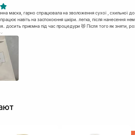
нна маска, гарно спрацювала на зволоження сухої , схильної до 
а заспокоєння шкіри.. легка, після нанесення нема жодного дискомфорту, лише свіжість
я.. досить приємна під час процедури 😻 Після того як зняти, р
ться і обличчя відразу ж буде налите як персик 🍑.. дуже крути
и відразу помітите результат гарного зволоження, розгладження
 спробувати 🌸
пают