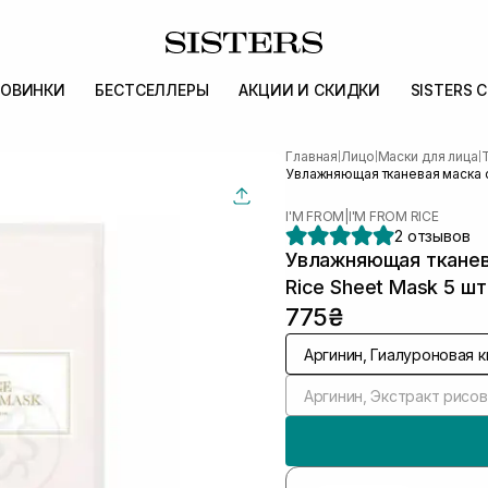
ОВИНКИ
БЕСТСЕЛЛЕРЫ
АКЦИИ И СКИДКИ
SISTERS 
Главная
Лицо
Маски для лица
|
|
|
Увлажняющая тканевая маска с
I'M FROM
|
I'M FROM RICE
2 отзывов
Увлажняющая тканев
Rice Sheet Mask 5 шт
775₴
Аргинин, Гиалуроновая к
Аргинин, Экстракт рисо