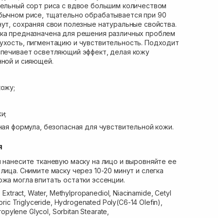
тельный сорт риса с вдвое большим количеством
обычном рисе, тщательно обрабатывается при 90
нут, сохраняя свои полезные натуральные свойства.
ска предназначена для решения различных проблем
ухость, пигментацию и чувствительность. Подходит
спечивает осветляющий эффект, делая кожу
нной и сияющей.
кожу;
и;
ная формула, безопасная для чувствительной кожи.
я
и нанесите тканевую маску на лицо и выровняйте ее
лица. Снимите маску через 10-20 минут и слегка
ожа могла впитать остатки эссенции.
 Extract, Water, Methylpropanediol, Niacinamide, Cetyl
pric Triglyceride, Hydrogenated Poly(C6-14 Olefin),
ropylene Glycol, Sorbitan Stearate,