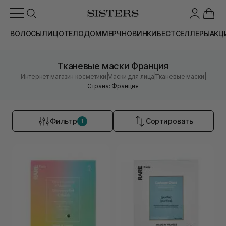
ВОЛОСЫ
ЛИЦО
ТЕЛО
ДОМ
МЕРЧ
НОВИНКИ
БЕСТСЕЛЛЕРЫ
АКЦ
Тканевые маски Франция
|
|
|
Интернет магазин косметики
Маски для лица
Тканевые маски
Страна: Франция
Фильтр
Сортировать
1