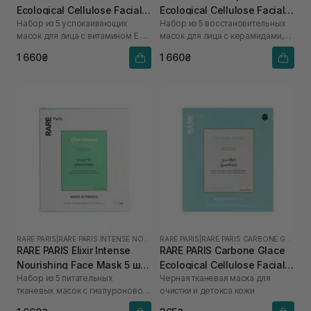
Ecological Cellulose Facial
Ecological Cellulose Facial
Набор из 5 успокаивающих
Набор из 5 восстановительных
Mask 5 шт*23 мл
Mask 5 шт* 23 мл
масок для лица с витамином Е и
масок для лица с керамидами,
экстрактом арники
омега-3 и омега-6
1 660₴
1 660₴
RARE PARIS
|
RARE PARIS INTENSE NOURISHING
RARE PARIS
|
RARE PARIS CARBONE GLACE
RARE PARIS Elixir Intense
RARE PARIS Carbone Glace
Nourishing Face Mask 5 шт
Ecological Cellulose Facial
Набор из 5 питательных
Черная тканевая маска для
*23 мл
Mask 1 шт* 23 мл
тканевых масок с гиалуроновой
очистки и детокса кожи
кислотой и сквалан