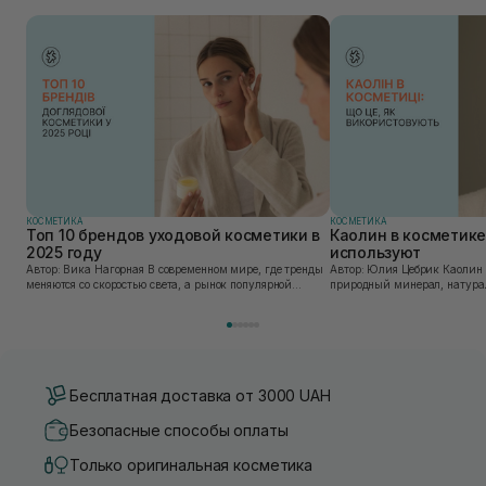
КОСМЕТИКА
КОСМЕТИКА
Топ 10 брендов уходовой косметики в
Каолин в косметике:
2025 году
используют
Автор: Вика Нагорная В современном мире, где тренды
Автор: Юлия Цебрик Каолин в косметологии – это
меняются со скоростью света, а рынок популярной
природный минерал, натурал
косметики переполнен новыми предложениями, выбор
имеет множество преимущес
средства для ухода становится настоящим вызовом....
головы, благодаря большому 
Бесплатная доставка от 3000 UAH
Безопасные способы оплаты
Только оригинальная косметика