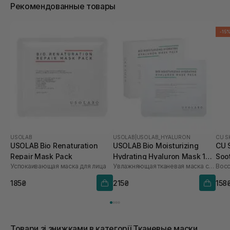
Рекомендованные товары
-15
USOLAB
USOLAB
|
USOLAB_HYALURON
CU S
USOLAB Bio Renaturation
USOLAB Bio Moisturizing
CU 
Repair Mask Pack
Hydrating Hyaluron Mask 1
Soo
Успокаивающая маска для лица
Увлажняющая тканевая маска с успокаивающим и антивозрастным действием
шт
185₴
215₴
158
Товари зі знижками в категорії Тканевые маски