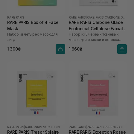
RARE PARIS
RARE PARIS
|
RARE PARIS CARBONE GLACE
RARE PARIS Box of 4 Face
RARE PARIS Carbone Glace
Mask
Ecological Cellulose Facial
Набор из четырех масок для
Набор из 5 черных тканевых
Mask 5 шт* 23 мл
лица
масок для очистки и детокса
кожи лица
1 300₴
1 660₴
RARE PARIS
|
RARE PARIS SOOTHING
RARE PARIS
|
RARE PARIS REGENERATING
RARE PARIS Tresor Solaire
RARE PARIS Exception Rosee