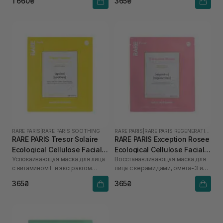
1 660₴
365₴
RARE PARIS
|
RARE PARIS SOOTHING
RARE PARIS
|
RARE PARIS REGENERATING
RARE PARIS Tresor Solaire
RARE PARIS Exception Rosee
Ecological Cellulose Facial
Ecological Cellulose Facial
Успокаивающая маска для лица
Восстанавливающая маска для
Mask 1 шт* 23 мл
Mask 1 шт* 23 мл
с витамином Е и экстрактом
лица с керамидами, омега-3 и
арники
омега-6
365₴
365₴