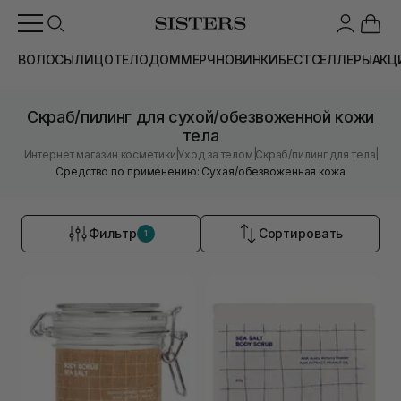
ВОЛОСЫ
ЛИЦО
ТЕЛО
ДОМ
МЕРЧ
НОВИНКИ
БЕСТСЕЛЛЕРЫ
АКЦ
Скраб/пилинг для сухой/обезвоженной кожи
тела
|
|
|
Интернет магазин косметики
Уход за телом
Скраб/пилинг для тела
Средство по применению: Сухая/обезвоженная кожа
Фильтр
Сортировать
1