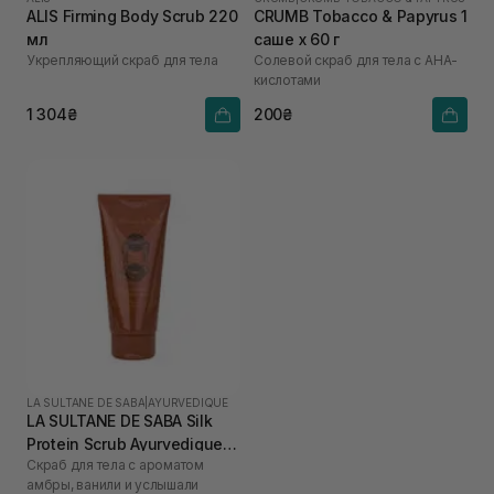
ALIS Firming Body Scrub 220
CRUMB Tobacco & Papyrus 1
мл
саше х 60 г
Укрепляющий скраб для тела
Солевой скраб для тела с AHA-
кислотами
1 304₴
200₴
LA SULTANE DE SABA
|
AYURVEDIQUE
LA SULTANE DE SABA Silk
Protein Scrub Ayurvedique
Скраб для тела с ароматом
200 мл
амбры, ванили и услышали