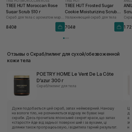
TREE HUT
|
MOROCCAN ROSE
TREE HUT
ANIL
TREE HUT Moroccan Rose
TREE HUT Frosted Sugar
ANI
Sugar Scrub 510 г
Cookie Moisturizing Scrub
Scr
Скраб для тела с ароматом марокканской розы
Увлажняющий скраб для тела
Скра
425 г
840₴
704₴
1 7
Отзывы о Скраб/пилинг для сухой/обезвоженной
кожи тела
POETRY HOME Le Vent De La Côte
D’azur 300 г
Скраб/пилинг для тела
Дуже подобається цей скраб, запах неймовірний. Наношу
Це
на вологе тіло, не розчиняється відразу як буває інші
до
скраби. Десь прочитала японський секрет краси, що запах
ар
«старості» йде від задньої поверхні ший і за вухами, ці
зм
ділянки також пропрацюьовую, і відмітила гарний результат.
не
ст