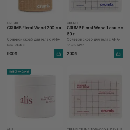
CRUMB
CRUMB
CRUMB Floral Wood 200 мл
CRUMB Floral Wood 1 саше х
60 г
Солевой скраб для тела с AHA-
Солевой скраб для тела с AHA-
кислотами
кислотами
900₴
200₴
ВЫБОР ОКСАНЫ
ALIS
CRUMB
|
CRUMB TOBACCO & PAPYRUS