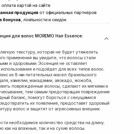
ул. Академика Подстригача, 1В (Duck's
 оплата картой на сайте
Нет в наличии!
анная продукция
от официальных партнеров
вана Франко 36)
В наличии
а бонусов
, лояльности и скидок
ул. Степана Бандеры 43
Нет в наличии!
Нет в наличии!
нция для волос MOREMO Hair Essence:
ул. Кулика и Гудачека 23 (ТЦ Экватор)
Нет в наличии!
легкую текстуру, которая не будет утяжелять
ого применения вы увидите, что волосы стали
ыми и здоровыми. Эссенция не оставляет
использования и подойдет для всех типов волос.
кс из 8-ми питательных масел: бразильского
даля, камелии, макадамии, авокадо, жожоба,
овить поврежденные волосы, сделают их мягкими и
счесывание, тем самым предотвращая повреждение
дный баланс, помогут бороться с секущимися
предотвратить их появление, предоставят здоровый
уктуру волос и защитят от агрессивных внешних
ести необходимое количество средства на длину.
 как на влажные, так и на сухие волосы.