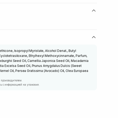
icone, Isopropyl Myristate, Alcohol Denat., Butyl
clotetrasiloxane, Ethylhexyl Methoxycinnamate, Parfum,
xburghii Seed Oil, Camellia Japonica Seed Oil, Macadamia
lletia Excelsa Seed Oil, Prunus Amygdalus Dulcis (Sweet
Kernel Oil, Persea Gratissima (Avocado) Oil, Olea Europaea
 производителем.
ь с информацией на упаковке.