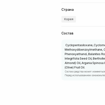
Страна
Корея
Состав
Cyclopentasiloxane, Cyclometh
Methoxydibenzoylmethane, Cy
Phenoxyethanol, Balanites Ro
Integrifolia Seed Oil, Bertho
Almond) Oil, Argania Spinosa 
(Olive) Fruit Oil.
Состав средства может изменяться
Перед использованием ознакомьтес