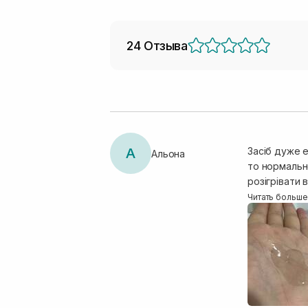
24 Отзыва
А
Засіб дуже е
Альона
то нормальн
розігрівати
волосся; осо
Читать больше