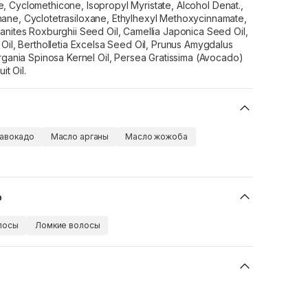
 Cyclomethicone, Isopropyl Myristate, Alcohol Denat.,
ane, Cyclotetrasiloxane, Ethylhexyl Methoxycinnamate,
anites Roxburghii Seed Oil, Camellia Japonica Seed Oil,
Oil, Bertholletia Excelsa Seed Oil, Prunus Amygdalus
rgania Spinosa Kernel Oil, Persea Gratissima (Avocado)
it Oil.
авокадо
Масло арганы
Масло жожоба
ю
лосы
Ломкие волосы