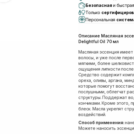
Самовывоз г. Львов, 
Безопасная
и быстрая
Lake)
Только
сертифициров
Самовывоз Львов (И
Персональная
систем
Самовывоз г. Львов 
Самовывоз Ровно
Описание Масляная эссе
Самовывоз г. Ровно, 
Delightful Oil 70 мл
Масляная эссенция имеет 
волосы, и уже после перв
мягкими, более шелковист
ощущения липкости после 
Средство содержит компле
ореха, оливы, аргана, мин
которые помогут восстан
послушными, облегчат ра
структуры. Поддержат во
кончиками. Кроме этого, 
блеск. Масла укрепят стр
воздействий.
Способ применения:
нан
Можете наносить эссенцию