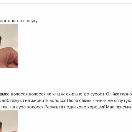
ереднього відгуку.
мке волосся волосся на кінцях схильне до сухості.Олійка гарно
реобтяжує і не жирнить волосся.Після олійки кінчики не сплуту
 так і на сухе волосся.Результат однаково хороший.Має приємни