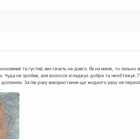
кономний та густий; вистачить на довго. Як на мене, то сильно 
о. Чуда не зробив, але волосся згладжує добре та необтяжує.
 в долоннях. За пів року використання ще жодного разу не пере
блива увага кінчикам.