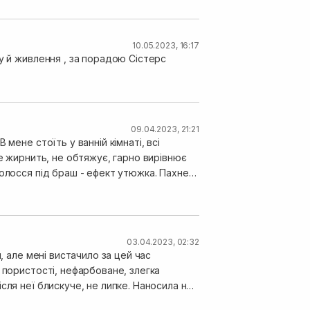
10.05.2023, 16:17
у й живлення , за порадою Сістерс
09.04.2023, 21:21
мене стоїть у ванній кімнаті, всі
Не жирнить, не обтяжує, гарно вирівнює
волосся під браш - ефект утюжка. Пахне
овий варіант. Засіб мегаекономний,
03.04.2023, 02:32
, але мені вистачило за цей час
 пористості, нефарбоване, злегка
сля неї блискуче, не липке. Наносила не