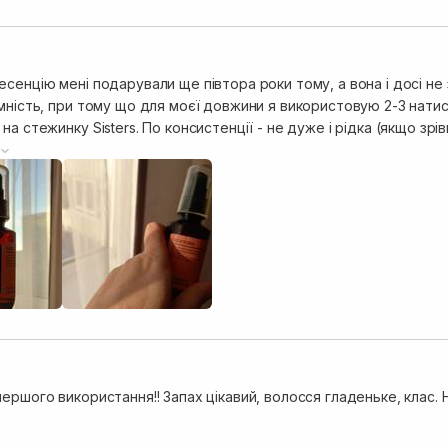
сенцію мені подарували ще півтора роки тому, а вона і досі не
мність, при тому що для моєї довжини я використовую 2-3 натис
нції - не дуже і рідка (якщо зрівнювати з іншими), прозора, має приємний
роботу виконує на УРА. Наношу перед сушкою на вологе волосся,
Проте, якщо зрівняти з серумом від CURLY SHYLL аб
ершого використання!! Запах цікавий, волосся гладеньке, клас. 