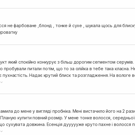
ся не фарбоване ,блонд , тонке й сухе , шукала щось для блиск
ироватку
кт який спокійно конкурує з більш дорогим сегментом серумів. В 
 пробували питали потім, що то за олійка в тебе така класна. 
є пухнастість. Надає крутий блиск та розгладження. На вологе 
і всі продукти Moremo. Якщо хочете "рабочу лошадку" то це чуд
баночка ніколи не закінчиться)
амила до мене у вигляді пробніка. Мені вистачило його на 2 рази
 Планую купити повний розмір. У мене тонке волосся, середньої
о сухувата довжина. Есенція дуууууже круто пахне і волосся пі
 волосся, як заключний продукт.