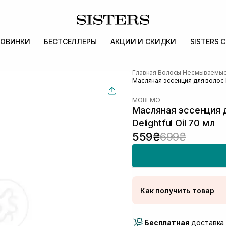
ОВИНКИ
БЕСТСЕЛЛЕРЫ
АКЦИИ И СКИДКИ
SISTERS 
Главная
Волосы
Несмываемые 
|
|
Масляная эссенция для волос Mo
MOREMO
Масляная эссенция 
Delightful Oil 70 мл
559₴
699₴
Как получить товар
Доставка Новой Поч
Бесплатная
Самовывоз г. Луцк, 
доставка 