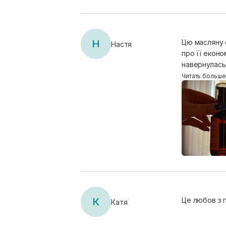
Н
Цю масляну е
Настя
про її еконо
навернулась на стежинку Sisters. По консисте
запах, свою 
Читать больше
К
Це любов з п
Катя