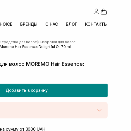
CHOICE
БРЕНДЫ
О НАС
БЛОГ
КОНТАКТЫ
средства для волос
Сыворотки для волос
|
|
remo Hair Essence: Delightful Oil 70 ml
для волос MOREMO Hair Essence:
Добавить в корзину
той
Нет в наличии!
Винниченка 4
на сумму от 3000 UAH
В наличии