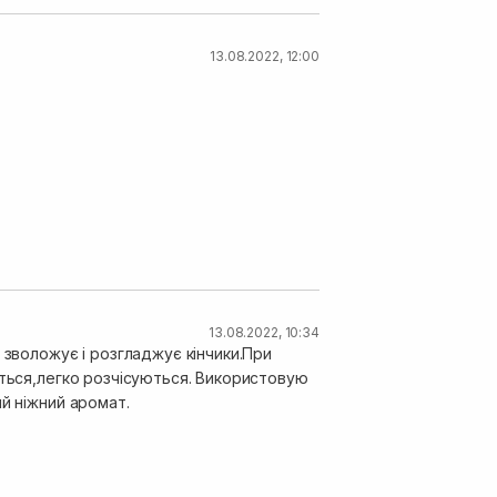
13.08.2022, 12:00
13.08.2022, 10:34
 зволожує і розгладжує кінчики.При
ються,легко розчісуються. Використовую
й ніжний аромат.