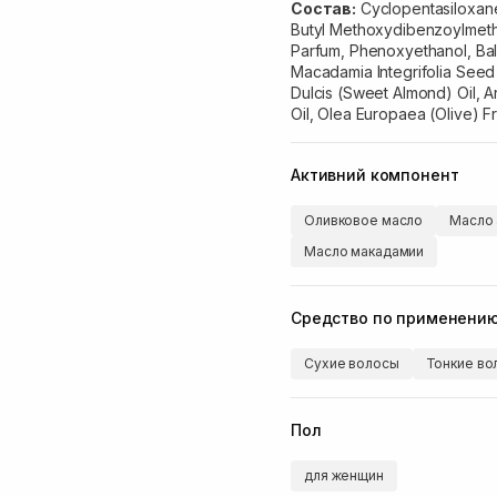
Состав:
Cyclopentasiloxane,
Butyl Methoxydibenzoylmeth
Parfum, Phenoxyethanol, Bal
Macadamia Integrifolia Seed 
Dulcis (Sweet Almond) Oil, A
Oil, Olea Europaea (Olive) Fru
Активний компонент
Оливковое масло
Масло 
Масло макадамии
Средство по применени
Сухие волосы
Тонкие во
Пол
для женщин