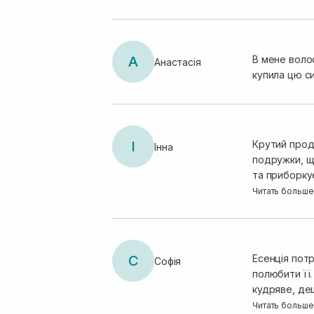
А
В мене волос
Анастасія
купила цю с
І
Крутий проду
Інна
подружки, що
та приборку
приємно, як 
Читать больше
здаєтсья та 
С
Есенція потр
Софія
полюбити її.
кудряве, дещ
ледь вологе
Читать больше