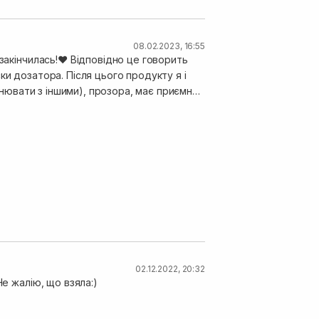
08.02.2023, 16:55
 закінчилась!♥ Відповідно це говорить
ки дозатора. Після цього продукту я і
 від середини довжини і до кінчиків.
о Global Keratin - я все ж виберу CURLY SHYLL!!!
02.12.2022, 20:32
Не жалію, що взяла:)