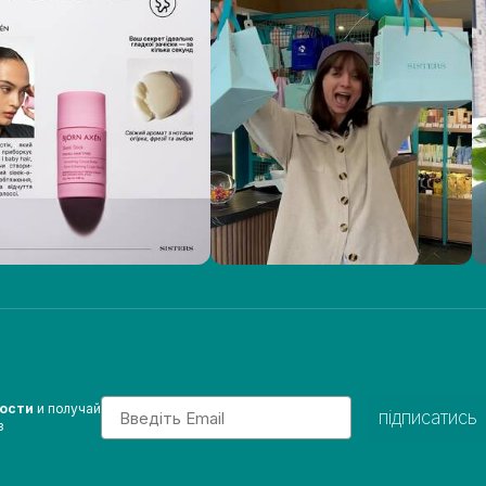
Email
вости
и получай
підписатись
з