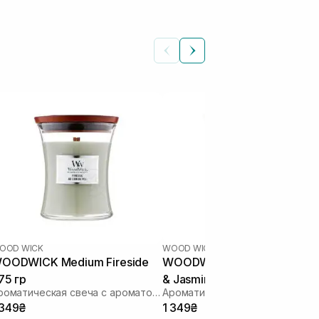
OOD WICK
WOOD WICK
OODWICK Medium Fireside
WOODWICK Medium White T
75 гр
& Jasmine 275 гр
Ароматическая свеча с ароматом потрескивающего древесного огня
 349₴
1 349₴