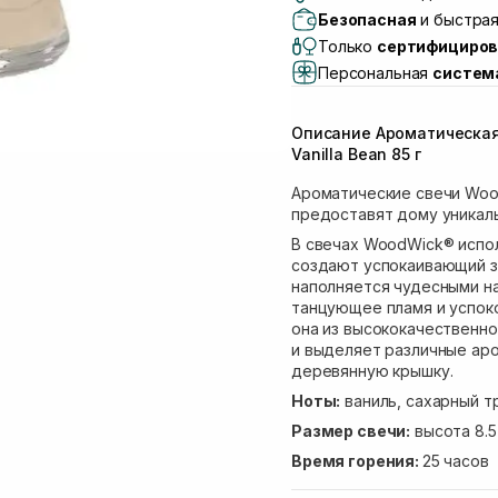
Самовывоз г. Львов, 
Безопасная
и быстрая
Lake)
Только
сертифициров
Самовывоз Львов (И
Персональная
систем
Самовывоз г. Львов 
Самовывоз Ровно
Описание Ароматическая
Самовывоз г. Ровно, 
Vanilla Bean 85 г
Ароматические свечи Woo
предоставят дому уникал
В свечах WoodWick® испо
создают успокаивающий зв
наполняется чудесными н
танцующее пламя и успоко
она из высококачественно
и выделяет различные аро
деревянную крышку.
Ноты:
ваниль, сахарный т
Размер свечи:
высота 8.5
Время горения:
25 часов