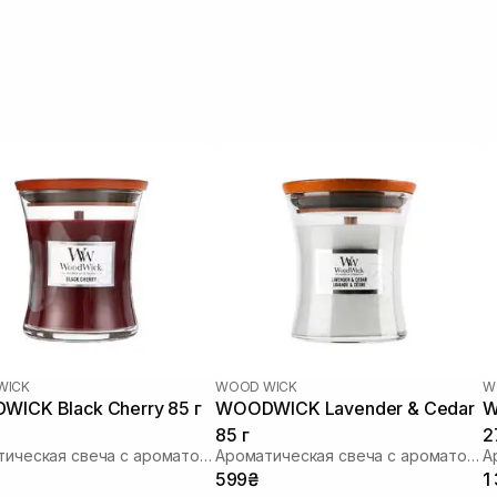
WICK
WOOD WICK
W
ICK Black Cherry 85 г
WOODWICK Lavender & Cedar
W
85 г
2
Ароматическая свеча с ароматом сочной черешни
Ароматическая свеча с ароматом лаванды и кипариса
599₴
1