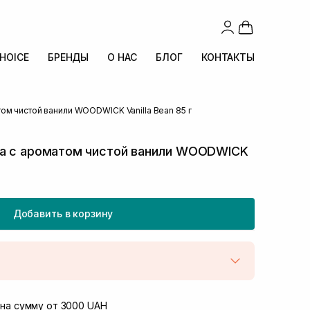
CHOICE
БРЕНДЫ
О НАС
БЛОГ
КОНТАКТЫ
ом чистой ванили WOODWICK Vanilla Bean 85 г
а с ароматом чистой ванили WOODWICK
Добавить в корзину
той
В наличии
Винниченка 4
на сумму от 3000 UAH
В наличии