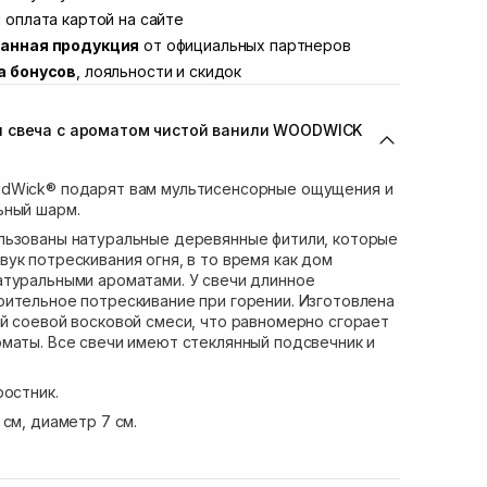
ул. Академика Подстригача, 1В (Duck's
 оплата картой на сайте
Нет в наличии!
анная продукция
от официальных партнеров
вана Франко 36)
В наличии
а бонусов
, лояльности и скидок
ул. Степана Бандеры 43
В наличии
В наличии
 свеча с ароматом чистой ванили WOODWICK
ул. Кулика и Гудачека 23 (ТЦ Экватор)
Нет в наличии!
dWick® подарят вам мультисенсорные ощущения и
ьный шарм.
льзованы натуральные деревянные фитили, которые
ук потрескивания огня, в то время как дом
атуральными ароматами. У свечи длинное
ительное потрескивание при горении. Изготовлена ​​
й соевой восковой смеси, что равномерно сгорает
маты. Все свечи имеют стеклянный подсвечник и
ростник.
 см, диаметр 7 см.