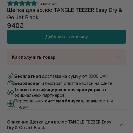
1 отзывов
Щетка для волос TANGLE TEEZER Easy Dry &
Go Jet Black
940₴
Добавить в корзину
Как получить товар
Доставка Новой Почтой
В наличии
Бесплатная
доставка на сумму от 3000 UAH
Самовывоз г. Луцк, Винниченка 4
Безопасная
и быстрая оплата картой на сайте
В наличии
Только
сертифицированная продукция
от
Самовывоз г. Львов, ул. Академика Подстригача,
официальных партнеров
1В (Duck's Lake)
Персональная
система бонусов
, лояльности и
В наличии
скидок
Самовывоз Львов (Ивана Франко 36)
В наличии
Описание Щетка для волос TANGLE TEEZER Easy
Самовывоз г. Львов ул. Степана Бандеры 43
Dry & Go Jet Black
В наличии