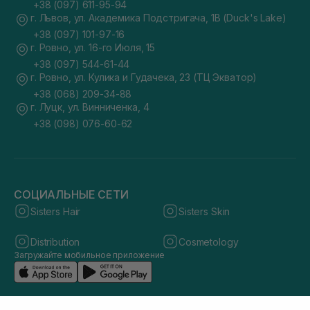
+38 (097) 611-95-94
г. Львов, ул. Академика Подстригача, 1В (Duck's Lake)
+38 (097) 101-97-16
г. Ровно, ул. 16-го Июля, 15
+38 (097) 544-61-44
г. Ровно, ул. Кулика и Гудачека, 23 (ТЦ Экватор)
+38 (068) 209-34-88
г. Луцк, ул. Винниченка, 4
+38 (098) 076-60-62
СОЦИАЛЬНЫЕ СЕТИ
Sisters Hair
Sisters Skin
Distribution
Cosmetology
Загружайте мобильное приложение