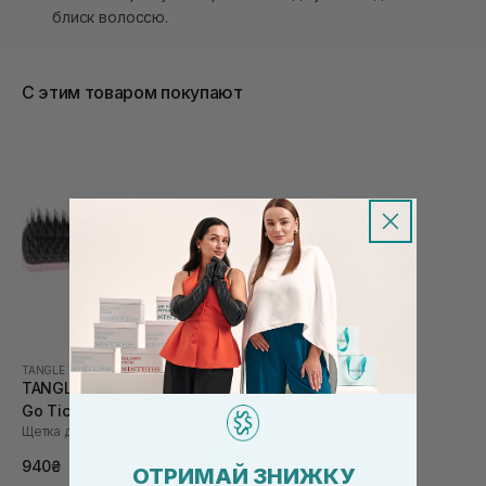
блиск волоссю.
С этим товаром покупают
TANGLE TEEZER
|
EASY DRY & CO
TANGLE TEEZER Easy Dry &
Go Tickled Pink
Щетка для волос
940₴
ОТРИМАЙ ЗНИЖКУ