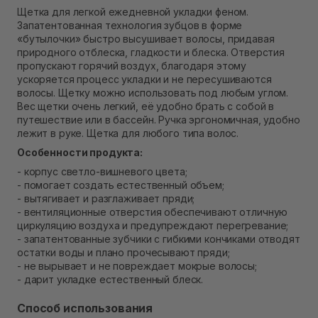
Самовывоз Ровно
Щетка для легкой ежедневной укладки феном.
В наличии
Запатентованная технология зубцов в форме
Самовывоз г. Ровно, ул. Кулика и Гудачека 23 (ТЦ
«бутылочки» быстро высушивает волосы, придавая
Экватор)
природного отблеска, гладкости и блеска. Отверстия
В наличии
пропускают горячий воздух, благодаря этому
ускоряется процесс укладки и не пересушиваются
волосы. Щетку можно использовать под любым углом.
Вес щетки очень легкий, её удобно брать с собой в
путешествие или в бассейн. Ручка эргономичная, удобно
лежит в руке. Щетка для любого типа волос.
Особенности продукта:
- корпус светло-вишневого цвета;
- помогает создать естественный объем;
- вытягивает и разглаживает пряди;
- вентиляционные отверстия обеспечивают отличную
циркуляцию воздуха и предупреждают перегревание;
- запатентованные зубчики с гибкими кончиками отводят
остатки воды и плано прочесывают пряди;
- не вырывает и не повреждает мокрые волосы;
- дарит укладке естественный блеск.
Способ использования