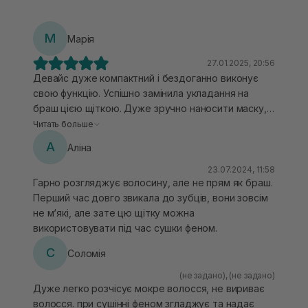
М
Марія
27.01.2025, 20:56
Девайс дуже компактний і бездоганно виконує
свою функцію. Успішно замінила укладання на
браш цією щіткою. Дуже зручно наносити маску,
незмивні засоби, адже вона легко прочісує, не
Читать больше
пошкоджуючи структуру волосини і не дає
А
Аліна
ніякого відчуття дискомфорту. Зубчики йдуть у
формі пляшечок ,не тягнуть, дозволяючи пасмам
23.07.2024, 11:58
Гарно розгляджує волосину, але не прям як браш.
вільно ковзати між ними. У щітці є спеціальні
Перший час довго звикала до зубців, вони зовсім
отвори , які пропускають гаряче повітря,
не м‘які, але зате цю щітку можна
скорочуючи час сушіння, для мене це
використовувати під час сушки феном.
надважливо, бо завжди маю брак часу на
вкладання. Легка, ергономічна, рекомендую.
С
Соломія
(не задано)
,
(не задано)
Дуже легко розчісує мокре волосся, не вириває
волосся. при сушінні феном згладжує та надає