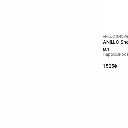
ANILLO
|
SHOWE
ANILLO Sho
мл
Парфюмиров
1 525₴