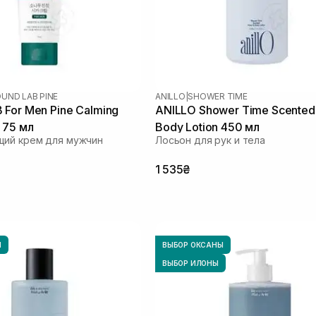
UND LAB PINE
ANILLO
|
SHOWER TIME
For Men Pine Calming
ANILLO Shower Time Scented
 75 мл
Body Lotion 450 мл
щий крем для мужчин
Лосьон для рук и тела
1 535₴
Ы
ВЫБОР ОКСАНЫ
ВЫБОР ИЛОНЫ