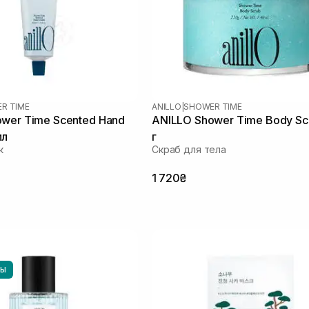
R TIME
ANILLO
|
SHOWER TIME
wer Time Scented Hand
ANILLO Shower Time Body Sc
мл
г
к
Скраб для тела
1 720₴
НЫ