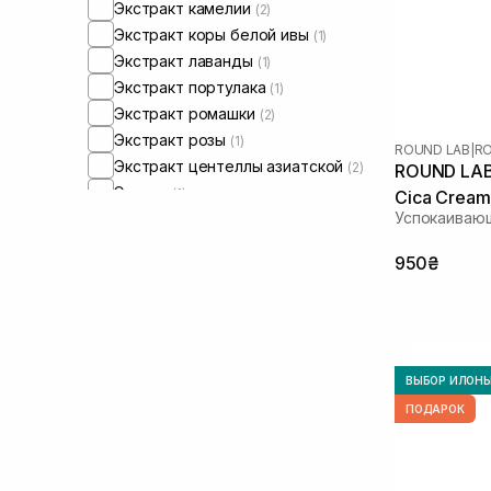
Экстракт камелии
(2)
Экстракт коры белой ивы
(1)
Экстракт лаванды
(1)
Экстракт портулака
(1)
Экстракт ромашки
(2)
Экстракт розы
(1)
ROUND LAB
|
RO
Экстракт центеллы азиатской
(2)
ROUND LAB 
Эктоин
(1)
Cica Cream
Успокаиваю
Зеленый чай
(2)
Керамиды
(2)
950₴
Мадекасосид
(2)
Масло арганы
(1)
Масло камелии
(1)
Масло миндаля
(1)
Масло касторовое
(1)
ВЫБОР ИЛОН
Протеины
(1)
ПОДАРОК
Салициловая кислота
(1)