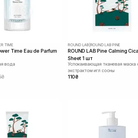
R TIME
ROUND LAB
|
ROUND LAB PINE
wer Time Eau de Parfum
ROUND LAB Pine Calming Cic
Sheet 1 шт
я вода
Успокаивающая тканевая маска 
экстрактом игл сосны
5₴
110₴