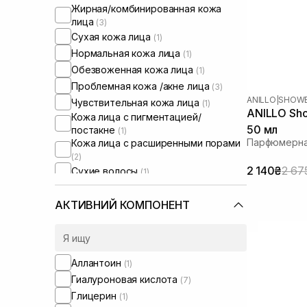
Жирная/комбинированная кожа
лица
(3)
Сухая кожа лица
(1)
Нормальная кожа лица
(1)
Обезвоженная кожа лица
(1)
Проблемная кожа /акне лица
(3)
ANILLO
|
SHOWE
Чувствительная кожа лица
(1)
ANILLO Sho
Кожа лица с пигментацией/
50 мл
постакне
(1)
Парфюмерна
Кожа лица с расширенными порами
(2)
2 140₴
2 67
Сухие волосы
(1)
Поврежденные волосы
(1)
Пористые волосы
АКТИВНИЙ КОМПОНЕНТ
(1)
Вьющиеся волосы
(1)
Окрашенные волосы
(1)
Тонкие волосы
(1)
Аллантоин
(1)
Ломкие волосы
(1)
Гиалуроновая кислота
(7)
Сухая/обезвоженная кожа
(2)
Глицерин
(1)
Чувствительная кожа тела
(1)