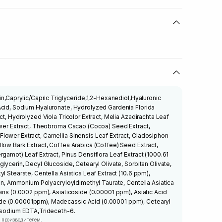
in,Caprylic/Capric Triglyceride,1,2-Hexanediol,Hyaluronic
Acid, Sodium Hyaluronate, Hydrolyzed Gardenia Florida
ct, Hydrolyzed Viola Tricolor Extract, Melia Azadirachta Leaf
ower Extract, Theobroma Cacao (Cocoa) Seed Extract,
lower Extract, Camellia Sinensis Leaf Extract, Cladosiphon
low Bark Extract, Coffea Arabica (Coffee) Seed Extract,
rgamot) Leaf Extract, Pinus Densiflora Leaf Extract (1000.61
lycerin, Decyl Glucoside, Cetearyl Olivate, Sorbitan Olivate,
l Stearate, Centella Asiatica Leaf Extract (10.6 ppm),
trin, Ammonium Polyacryloyldimethyl Taurate, Centella Asiatica
eins (0.0002 ppm), Asiaticoside (0.00001 ppm), Asiatic Acid
e (0.00001ppm), Madecassic Acid (0.00001 ppm), Cetearyl
Disodium EDTA,Trideceth-6.
 производителем.