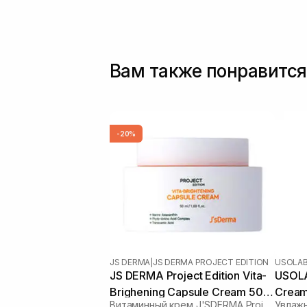
Вам также понравится
-20%
JS DERMA
|
JS DERMA PROJECT EDITION
USOLA
JS DERMA Project Edition Vita-
USOLA
Brighening Capsule Cream 50
Cream
Витаминный крем J'SDERMA Project Edition Vita-Brightening Capsule Cream 50 мл
Увлаж