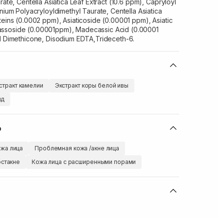
rate, Centella Asiatica Leaf Extract (10.6 ppm), Capryloyl
nium Polyacryloyldimethyl Taurate, Centella Asiatica
teins (0.0002 ppm), Asiaticoside (0.00001 ppm), Asiatic
ssoside (0.00001ppm), Madecassic Acid (0.00001
yl Dimethicone, Disodium EDTA,Trideceth-6.
стракт камелии
Экстракт коры белой ивы
ид
ю
жа лица
Проблемная кожа /акне лица
остакне
Кожа лица с расширенными порами