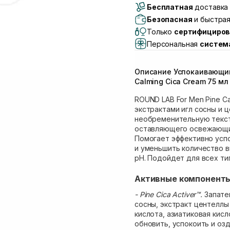
Бесплатная
Самовывоз г. Луцк, 
доставка 
Самовывоз г. Львов, 
Безопасная
и быстрая
Lake)
Только
сертифициров
Самовывоз Львов (И
Персональная
систем
Самовывоз г. Львов 
Самовывоз Ровно
Описание Успокаивающий
Самовывоз г. Ровно, 
Calming Cica Cream 75 мл
ROUND LAB For Men Pine C
экстрактами игл сосны и 
необременительную текст
оставляющего освежающи
Помогает эффективно усп
и уменьшить количество 
pH. Подойдет для всех ти
Активные компонент
- Pine Cica Activer™.
Запате
сосны, экстракт центеллы
кислота, азиатиковая кисл
обновить, успокоить и оз