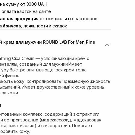
Винниченка 4
на сумму от 3000 UAH
Нет в наличии!
ул. Академика Подстригача, 1В (Duck's
 оплата картой на сайте
В наличии
анная продукция
от официальных партнеров
вана Франко 36)
Нет в наличии!
а бонусов
, лояльности и скидок
ул. Степана Бандеры 43
В наличии
В наличии
 крем для мужчин ROUND LAB For Men Pine
ул. Кулика и Гудачека 23 (ТЦ Экватор)
В наличии
alming Cica Cream — успокаивающий крем с
центеллы, созданный для мужчин.Имеет
уру быстро впитывающегося крем-геля,
й финиш.
окоить кожу, контролировать чрезмерную жирность
высыпаний. Имеет дружественный к коже уровень
пов кожи.
ы
нтованный комплекс, содержащий экстракт игл
 и ее производных (мадекассозид, мадекасовая
ота, азиатикозид) и гликопротеин. Помогает
доровить кожу.