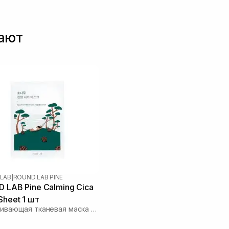
ює шкіру. За рахунок наявності кислот не дає висипанням і порам
ати новий основний крем. Раніше на літо користувалась 2 засобам
0W, загальна вартість яких зараз вже поза 7500грн. а цей 700грн,за
пают
ра найідеальніша за довгий час. Не знаю, що там для чоловіків, думаю більшості теж дуже
версальний засіб, але для жінок з такою шкірою як у мене - ВИ ЗАКОХАЄТЕСЬ! П
о нас капітально розводять на гроші маркетологи і для щастя т
LAB
|
ROUND LAB PINE
 LAB Pine Calming Cica
Sheet 1 шт
Успокаивающая тканевая маска с экстрактом игл сосны