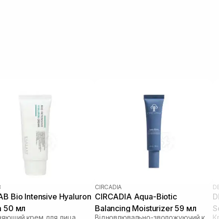
B
CIRCADIA
DE
B Bio Intensive Hyaluron
CIRCADIA Aqua-Biotic
D
 50 мл
Balancing Moisturizer 59 мл
S
няющий крем для лица
Відновлювально-зволожуючий крем