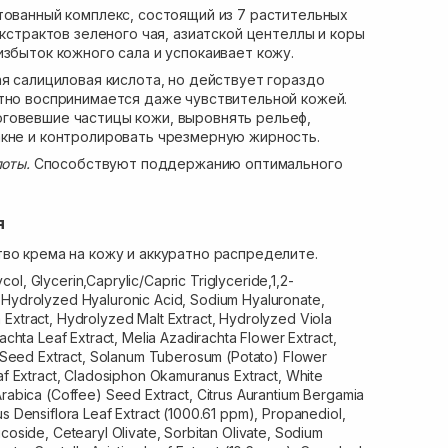
ованный комплекс, состоящий из 7 растительных
экстрактов зеленого чая, азиатской центеллы и коры
избыток кожного сала и успокаивает кожу.
ая салициловая кислота, но действует гораздо
тно воспринимается даже чувствительной кожей.
говевшие частицы кожи, выровнять рельеф,
акне и контролировать чрезмерную жирность.
лоты.
Способствуют поддержанию оптимального
я
во крема на кожу и аккуратно распределите.
col, Glycerin,Caprylic/Capric Triglyceride,1,2-
 Hydrolyzed Hyaluronic Acid, Sodium Hyaluronate,
Extract, Hydrolyzed Malt Extract, Hydrolyzed Viola
rachta Leaf Extract, Melia Azadirachta Flower Extract,
eed Extract, Solanum Tuberosum (Potato) Flower
eaf Extract, Cladosiphon Okamuranus Extract, White
Arabica (Coffee) Seed Extract, Citrus Aurantium Bergamia
us Densiflora Leaf Extract (1000.61 ppm), Propanediol,
ucoside, Cetearyl Olivate, Sorbitan Olivate, Sodium