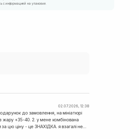
ь с информацией на упаковке.
02.07.2026, 12:38
 подарунок до замовлення, на мініатюрі
на
за цю ціну - це ЗНАХІДКА. я взагалі не
дуже гарно зволожує, зовсім не жирнить і