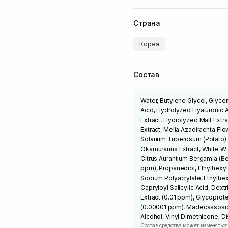
Страна
Корея
Состав
Water, Butylene Glycol, Glycer
Acid, Hydrolyzed Hyaluronic 
Extract, Hydrolyzed Malt Extra
Extract, Melia Azadirachta Fl
Solanum Tuberosum (Potato) F
Okamuranus Extract, White Wil
Citrus Aurantium Bergamia (Be
ppm), Propanediol, Ethylhexylg
Sodium Polyacrylate, Ethylhexy
Capryloyl Salicylic Acid, Dex
Extract (0.01 ppm), Glycoprot
(0.00001 ppm), Madecassosid
Alcohol, Vinyl Dimethicone, 
Состав средства может изменяться