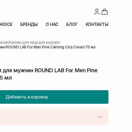
CHOICE
БРЕНДЫ
О НАС
БЛОГ
КОНТАКТЫ
ужчин
Кремы для лица для мужчин
|
|
н ROUND LAB For Men Pine Calming Cica Cream 75 мл
 для мужчин ROUND LAB For Men Pine
75 мл
Добавить в корзину
той
В наличии