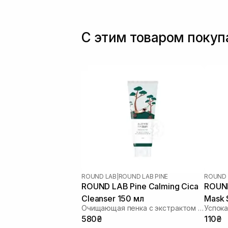
гарно наповн
буду тепер м
кислотами P5
С этим товаром поку
користуюсь 3 тижні - шкі
підійде, як уні
задумалась,щ
ROUND LAB
|
ROUND LAB PINE
ROUND 
ROUND LAB Pine Calming Cica
ROUND
Cleanser 150 мл
Mask 
Очищающая пенка с экстрактом игл сосны
580₴
110₴