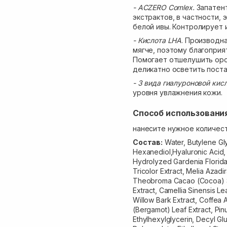
- ACZERO Comlex.
Запатент
экстрактов, в частности, 
белой ивы. Контролирует 
- Кислота LHA
. Производн
мягче, поэтому благоприя
Помогает отшелушить оро
деликатно осветить пост
- 3 вида гиалуроновой кис
уровня увлажнения кожи.
Способ использовани
нанесите нужное количест
Состав:
Water, Butylene Gly
Hexanediol,Hyaluronic Acid,
Hydrolyzed Gardenia Florida 
Tricolor Extract, Melia Azadi
Theobroma Cacao (Cocoa) S
Extract, Camellia Sinensis L
Willow Bark Extract, Coffea 
(Bergamot) Leaf Extract, Pin
Ethylhexylglycerin, Decyl Gl