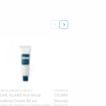
AR, KLAIRS
|
RICH MOIST
CELIMAX
|
CELIMAX DUAL BARRIER
EAR, KLAIRS Rich Moist
CELIMAX Dual Barrier Skin
oothing Cream 80 мл
Wearable Cream 50 мл
Крем для глубокого увлажнения кожи
Барьерный крем для лица