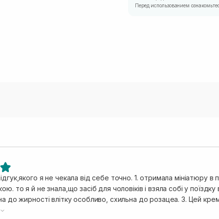
Перед использованием ознакомьтес
ідгук,якого я не чекала від себе точно. 1. отримала мініатюру в
 я й не знала,що засіб для чоловіків і взяла собі у поїздку в жару +35-40. 2. у мене комбінова
на до жирності влітку особливо, схильна до розацеа. 3. Цей крем 
 за такі гроші, але цей просто ідеальний. текстура ніжна вода, 