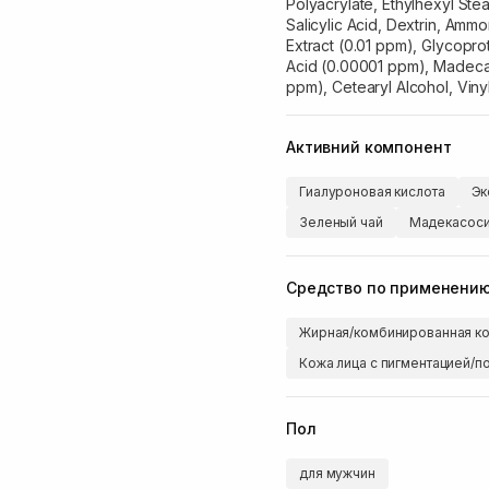
Polyacrylate, Ethylhexyl Stea
Salicylic Acid, Dextrin, Ammo
Extract (0.01 ppm), Glycopro
Acid (0.00001 ppm), Madeca
ppm), Cetearyl Alcohol, Vin
Активний компонент
Гиалуроновая кислота
Эк
Зеленый чай
Мадекасос
Средство по применени
Жирная/комбинированная ко
Кожа лица с пигментацией/п
Пол
для мужчин