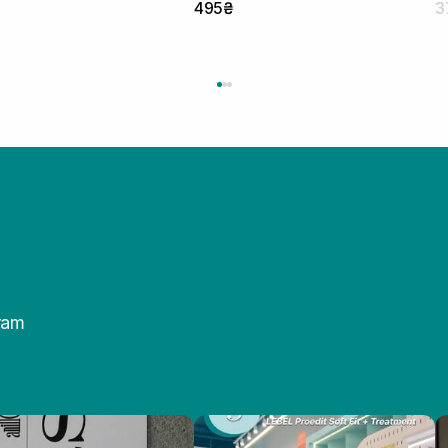
495₴
3
ram