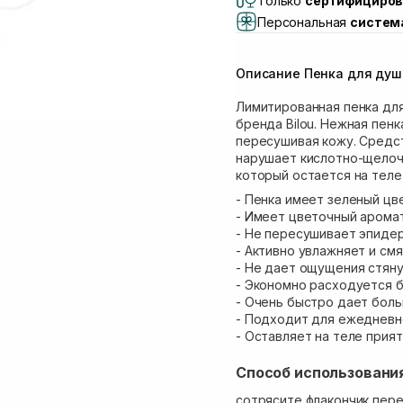
Только
сертифициров
Самовывоз Львов (И
Персональная
систем
Самовывоз г. Львов 
Самовывоз Ровно
Описание Пенка для душа
Самовывоз г. Ровно, 
Лимитированная пенка дл
бренда Bilou. Нежная пенк
пересушивая кожу. Средст
нарушает кислотно-щелочн
который остается на теле
- Пенка имеет зеленый цве
- Имеет цветочный аромат,
- Не пересушивает эпиде
- Активно увлажняет и см
- Не дает ощущения стяну
- Экономно расходуется б
- Очень быстро дает боль
- Подходит для ежедневн
- Оставляет на теле прия
Способ использовани
сотрясите флакончик пере