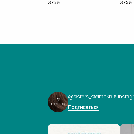
375₴
375₴
@sisters_stelmakh в Instag
Подписаться