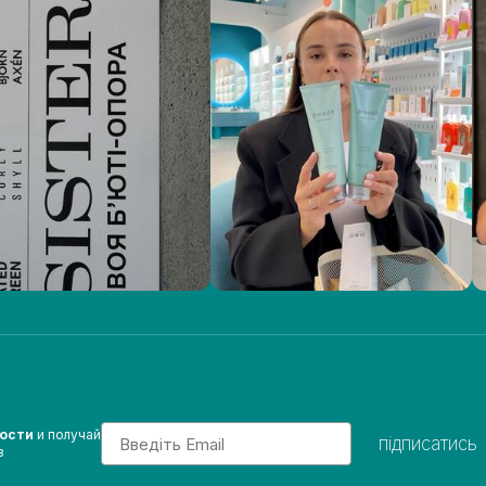
Email
вости
и получай
підписатись
з