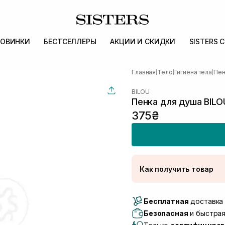
ОВИНКИ
БЕСТСЕЛЛЕРЫ
АКЦИИ И СКИДКИ
SISTERS 
Главная
Тело
Гигиена тела
Пен
|
|
|
BILOU
Пенка для душа BILO
375₴
Как получить товар
Доставка Новой Поч
Бесплатная
Самовывоз г. Луцк, 
доставка 
Самовывоз г. Львов, 
Безопасная
и быстрая
Lake)