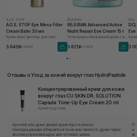
A.G.E. STOP
REJURAN
DCL
A.G.E. STOP Eye Meso Filler
REJURAN Advanced Active
DCL
Cream Balm 30 мл
Night Repair Eye Cream 15 г
Eye
Крем мезо филлер для глаз
Усовершенствованный крем с витамином C для восстановления кожи вокруг глаз
3 640₴
3 821₴
3 0
4 550₴
4 245₴
Отзывы о Уход за кожей вокруг глаз HydroPeptide
Концентрированный крем для кожи
вокруг глаз CU SKIN DR. SOLUTION
Capsule Tone-Up Eye Cream 20 ml
Крем под глаза
простий але дуже дієвий крем під очі.класна
По
текстура,швидко вбирається та не має липкості. дуже гарно
на
зволожує!рекомендую для чутливої шкіри.
менш гл