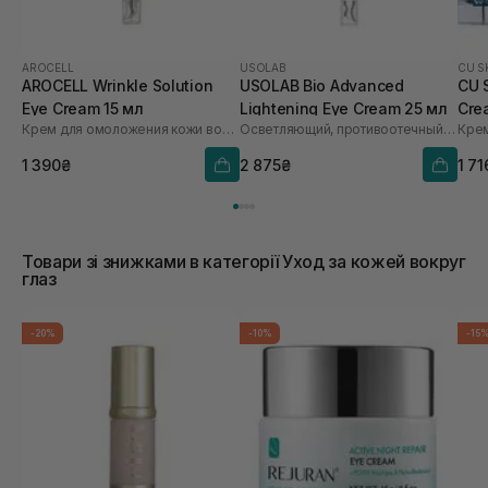
AROCELL
USOLAB
CU S
AROCELL Wrinkle Solution
USOLAB Bio Advanced
CU 
Eye Cream 15 мл
Lightening Eye Cream 25 мл
Cre
Крем для омоложения кожи вокруг глаз
Осветляющий, противоотечный и омолаживающий крем для глаз
1 390₴
2 875₴
1 71
Товари зі знижками в категорії Уход за кожей вокруг
глаз
-20%
-10%
-15