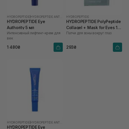
HYDROPEPTIDE
|
HYDROPEPTIDE ANTI-WRINKLE
HYDROPEPTIDE
HYDROPEPTIDE Eye
HYDROPEPTIDE PolyPeptide
Authority 5 мл
Collagel + Mask for Eyes 1
Интенсивный лифтинг-крем для
Патчи для зоны вокруг глаз
шт
век
1 480₴
293₴
HYDROPEPTIDE
|
HYDROPEPTIDE ANTI-WRINKLE
HYDROPEPTIDE Eye