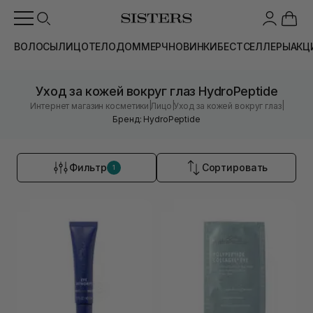
ВОЛОСЫ
ЛИЦО
ТЕЛО
ДОМ
МЕРЧ
НОВИНКИ
БЕСТСЕЛЛЕРЫ
АКЦ
Уход за кожей вокруг глаз HydroPeptide
|
|
|
Интернет магазин косметики
Лицо
Уход за кожей вокруг глаз
Бренд: HydroPeptide
Фильтр
Сортировать
1