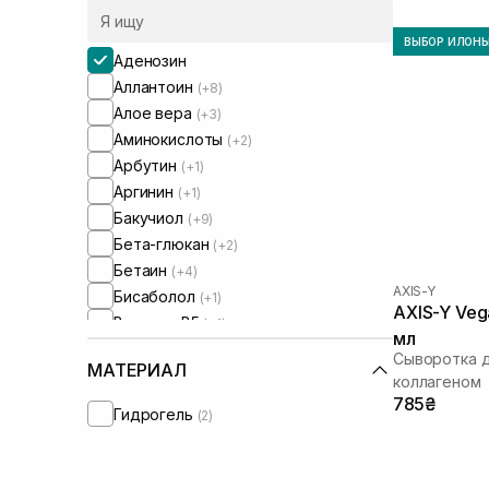
ВЫБОР ИЛОН
Аденозин
Аллантоин
(+8)
Алое вера
(+3)
Аминокислоты
(+2)
Арбутин
(+1)
Аргинин
(+1)
Бакучиол
(+9)
Бета-глюкан
(+2)
Бетаин
(+4)
AXIS-Y
Бисаболол
(+1)
AXIS-Y Veg
Витамин B5
(+1)
мл
Витамин Е
(+10)
Сыворотка д
МАТЕРИАЛ
Витамин C
(+20)
коллагеном
Витамин U
785₴
(+1)
Гидрогель
(2)
Волюфиллин
(+1)
Гомамелис
(+2)
Гиалуроновая кислота
(+30)