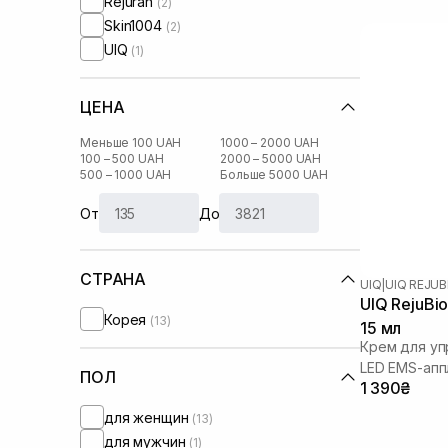
Rejuran
(2)
Skin1004
(2)
UIQ
(1)
ЦЕНА
Меньше 100 UAH
1000 – 2000 UAH
100 – 500 UAH
2000 – 5000 UAH
500 – 1000 UAH
Больше 5000 UAH
От
До
СТРАНА
UIQ
|
UIQ REJU
UIQ RejuBio
Корея
(13)
15 мл
Крем для уп
LED EMS-ап
ПОЛ
1 390₴
для женщин
(13)
для мужчин
(1)