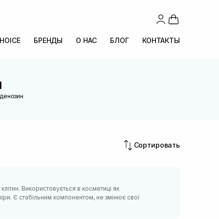
CHOICE
БРЕНДЫ
О НАС
БЛОГ
КОНТАКТЫ
н
Аденозин
Сортировать
клітин. Використовується в косметиці як
іри. Є стабільним компонентом, не змінює свої