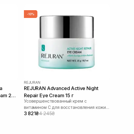
-10%
REJURAN
a
REJURAN Advanced Active Night
eam 20
Repair Eye Cream 15 г
Усовершенствованный крем с
витамином C для восстановления кожи
3 821₴
4 245₴
вокруг глаз