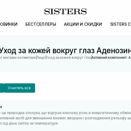
ОВИНКИ
БЕСТСЕЛЛЕРЫ
АКЦИИ И СКИДКИ
SISTERS 
Уход за кожей вокруг глаз Аденози
|
|
|
т магазин косметики
Лицо
Уход за кожей вокруг глаз
Активний компонент: 
Очистить все
н
 це природна сполука, що відіграє ключову роль в енергетичному обміні 
ктивний засіб для зменшення вікових зморшок і розгладження рельєфу шк
і під дією світла чи температури.