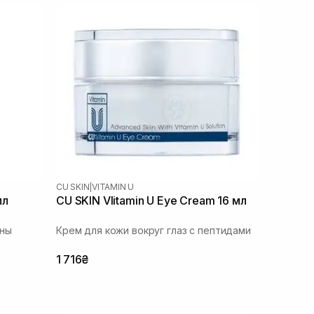
CU SKIN
|
VITAMIN U
мл
CU SKIN VIitamin U Eye Cream 16 мл
оны
Крем для кожи вокруг глаз с пептидами
1 716₴