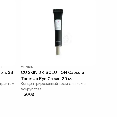
33
CU SKIN
olis 33
CU SKIN DR. SOLUTION Capsule
Tone-Up Eye Cream 20 мл
страктом
Концентрированный крем для кожи
вокруг глаз
1 500₴