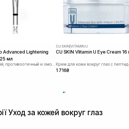
CU SKIN
|
VITAMIN U
 Advanced Lightening
CU SKIN VIitamin U Eye Cream 16
 25 мл
Осветляющий, противоотечный и омолаживающий крем для глаз
Крем для кожи вокруг глаз с пепти
1 716₴
ії Уход за кожей вокруг глаз