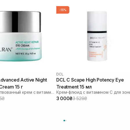
-15%
DCL
vanced Active Night
DCL C Scape High Potency Eye
Cream 15 г
Treatment 15 мл
Усовершенствованный крем с витамином C для восстановления кожи вокруг глаз
5₴
3 000₴
3 529₴