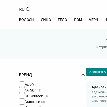
RU
ВОЛОСЫ
ЛИЦО
ТЕЛО
ДОМ
МЕРЧ
Н
Интерне
Аденозин
БРЕНД
Axis-Y
(1)
Аденози
Cu Skin
(3)
Аденозин –
Dr. Ceuracle
(1)
високоефе
властивост
Numbuzin
(3)