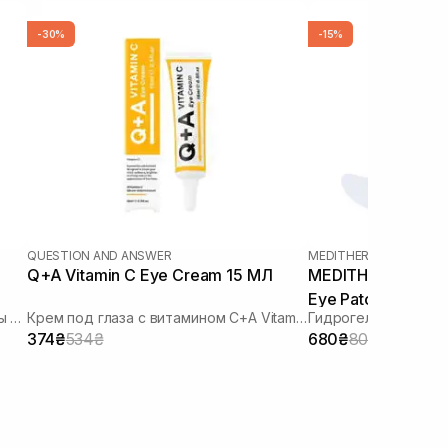
-30%
-15%
QUESTION AND ANSWER
MEDITHERAPY
Q+A Vitamin C Eye Cream 15 МЛ
MEDITHERAPY Wrin
Eye Patch 4 шт
Крем-флюид с витамином С для зоны вокруг глаз
Крем под глаза с витамином C+A Vitamin C Eye Cream 15 МЛ
Гидрогелевые патчи
374₴
534₴
680₴
800₴