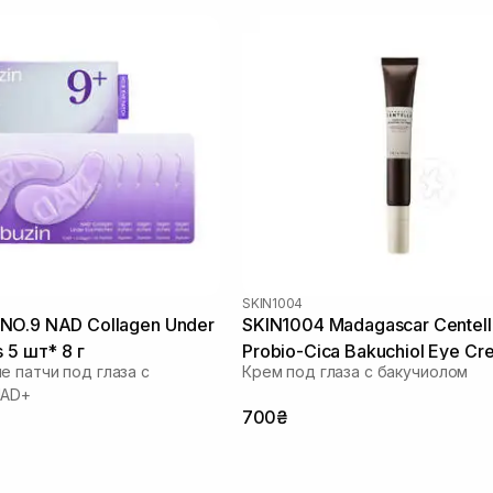
SKIN1004
NO.9 NAD Collagen Under
SKIN1004 Madagascar Centell
 5 шт* 8 г
Probio-Cica Bakuchiol Eye Cr
е патчи под глаза с
Крем под глаза с бакучиолом
мл
NAD+
700₴