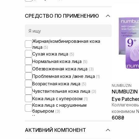
СРЕДСТВО ПО ПРИМЕНЕНИЮ
Жирная/комбинированная кожа
лица
(5)
Сухая кожа лица
(5)
Нормальная кожа лица
(5)
Обезвоженная кожа лица
(3)
Проблемная кожа /акне лица
(1)
Возрастная кожа лица
(5)
NUMBUZIN
Чувствительная кожа лица
NUMBUZIN 
(3)
Кожа лица с куперозом
Eye Patches
(1)
Коллагеновы
Кожа лица с нарушенным
барьером
коэнзимом 
(3)
Кожа лица с нарушенным
608₴
микробиомом
(2)
Против отеков
АКТИВНИЙ КОМПОНЕНТ
(2)
От синяков под глазами
(2)