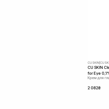
Гидролизованный коллаген
(+3)
Глицерин
(+3)
Глутатион
(+1)
Диоксид титана
(+3)
Экстракт гриба тремеллы
(+1)
Экстракт женьшеня
(+2)
Экстракт инжира
(+1)
Экстракт календулы
(+1)
Экстракт камелии
(+1)
Экстракт коры белой ивы
(+1)
Экстракт мальвы
(+1)
CU SKIN
|
CU SK
CU SKIN Cle
Экстракт моринги
(+1)
for Eye 0,1
Экстракт полыни
(+1)
Крем для гл
Экстракт портулака
(+1)
Экстракт ромашки
(+8)
2 082₴
Экстракт розы
(+3)
Экстракт центеллы азиатской
(+15)
Экстракт иудзу
(+2)
Зеленый чай