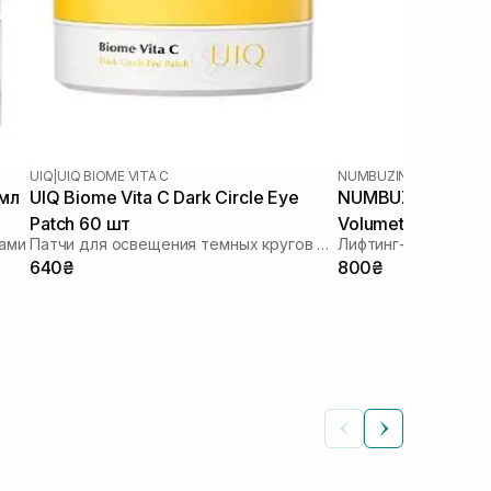
UIQ
|
UIQ BIOME VITA C
NUMBUZIN
 мл
UIQ Biome Vita C Dark Circle Eye
NUMBUZIN NO.9 NA
Patch 60 шт
Volumetox Eye Cr
дами
Патчи для освещения темных кругов под глазами
Лифтинг-крем для з
640₴
800₴