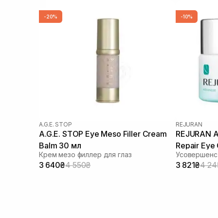
-20%
-10%
A.G.E. STOP
REJURAN
A.G.E. STOP Eye Meso Filler Cream
REJURAN Ad
Balm 30 мл
Repair Eye 
Крем мезо филлер для глаз
3 640₴
4 550₴
3 821₴
4 24