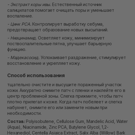
- Экстракт коры ивы.
Естественный источник
салицилатов помогает очищать поры и уменьшает
воспаление.
- Цинк PCA.
Контролирует выработку себума,
предотвращает образование новых высыпаний.
- Ниацинамид.
Осветляет кожу, минимизирует
поствоспалительные пятна, улучшает барьерную
функцию.
- Мадекасосид.
Успокаивает раздражение, стимулирует
восстановление и укрепляет кожу.
Способ использования
тщательно очистите и высушите пораженный участок
кожи. Аккуратно снимите патч с пленки и наклейте его в
центр проблемной зоны. Слегка прижмите, чтобы патч
плотно прилегал к коже. Когда патч побелеет и слегка
набухнет, снимите его или замените новым при
необходимости.
Состав:
Polyisobutene, Cellulose Gum, Mandelic Acid, Water
(Aqua), Niacinamide, Zinc PCA, Butylene Glycol, 1,2-
Hexanediol, Centella Asiaica Extract, Salix Alba (Willow) Bark