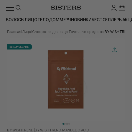
ВОЛОСЫ
ЛИЦО
ТЕЛО
ДОМ
МЕРЧ
НОВИНКИ
БЕСТСЕЛЛЕРЫ
АКЦ
Главная
Лицо
Сыворотки для лица
Точечные средства
BY WISHTREND M
|
|
|
|
ВЫБОР ОКСАНЫ
BY WISHTREND
|
BY WISHTREND MANDELIC ACID