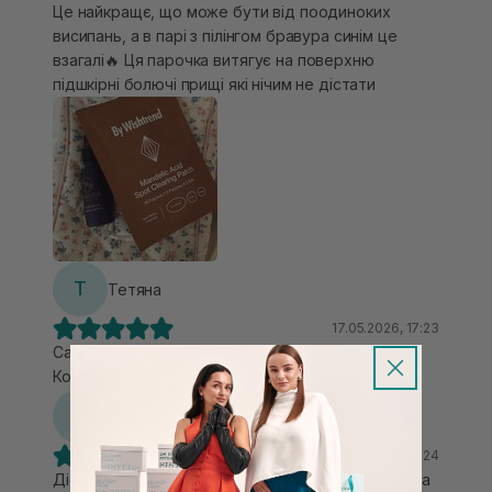
Це найкращє, що може бути від поодиноких
висипань, а в парі з пілінгом бравура синім це
взагалі🔥 Ця парочка витягує на поверхню
підшкірні болючі прищі які нічим не дістати
Т
Тетяна
17.05.2026, 17:23
Самі найкращі патчі від прищів які я пробувала
Коштують своїх грошей!Буду брати ще
Н
Ніна
18.04.2026, 15:24
Дієві патчі від поодиноких запальних процесів. За