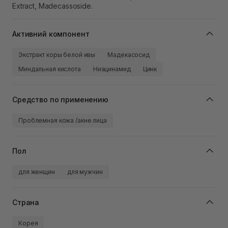
Extract, Madecassoside.
Активний компонент
Экстракт коры белой ивы
Мадекасосид
Миндальная кислота
Ниацинамид
Цинк
Средство по применению
Проблемная кожа /акне лица
Пол
для женщин
для мужчин
Страна
Корея