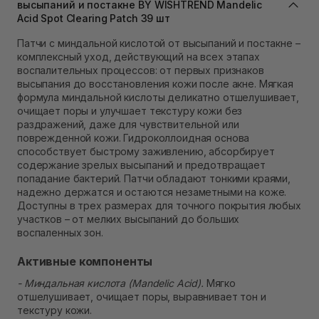
высыпаний и постакне BY WISHTREND Mandelic
В наличии
Acid Spot Clearing Patch 39 шт
Самовывоз Ровно
В наличии
Патчи с миндальной кислотой от высыпаний и постакне –
Самовывоз г. Ровно, ул. Кулика и Гудачека 23 (ТЦ
комплексный уход, действующий на всех этапах
Экватор)
воспалительных процессов: от первых признаков
В наличии
высыпания до восстановления кожи после акне. Мягкая
формула миндальной кислоты деликатно отшелушивает,
очищает поры и улучшает текстуру кожи без
раздражений, даже для чувствительной или
поврежденной кожи. Гидроколлоидная основа
способствует быстрому заживлению, абсорбирует
содержание зрелых высыпаний и предотвращает
попадание бактерий. Патчи обладают тонкими краями,
надежно держатся и остаются незаметными на коже.
Доступны в трех размерах для точного покрытия любых
участков – от мелких высыпаний до больших
воспаленных зон.
Активные компоненты
- Миндальная кислота (Mandelic Acid).
Мягко
отшелушивает, очищает поры, выравнивает тон и
текстуру кожи.