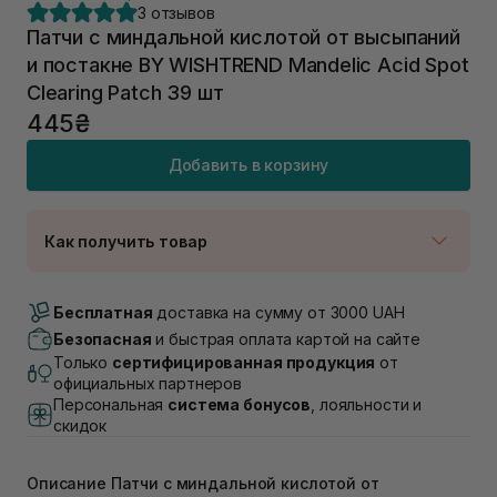
3 отзывов
Патчи с миндальной кислотой от высыпаний
и постакне BY WISHTREND Mandelic Acid Spot
Clearing Patch 39 шт
445₴
Добавить в корзину
Как получить товар
Доставка Новой Почтой
В наличии
Бесплатная
доставка на сумму от 3000 UAH
Самовывоз г. Луцк, Винниченка 4
Безопасная
и быстрая оплата картой на сайте
В наличии
Только
сертифицированная продукция
от
Самовывоз г. Львов, ул. Академика Подстригача,
официальных партнеров
1В (Duck's Lake)
Персональная
система бонусов
, лояльности и
В наличии
скидок
Самовывоз Львов (Ивана Франко 36)
В наличии
Описание Патчи с миндальной кислотой от
Самовывоз г. Львов ул. Степана Бандеры 43