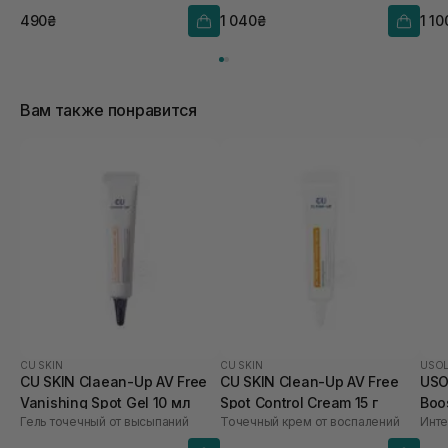
490₴
1 040₴
1 10
Вам также понравится
CU SKIN
CU SKIN
USO
CU SKIN Claean-Up AV Free
CU SKIN Clean-Up AV Free
USO
Vanishing Spot Gel 10 мл
Spot Control Cream 15 г
Boo
Гель точечный от высыпаний
Точечный крем от воспалений