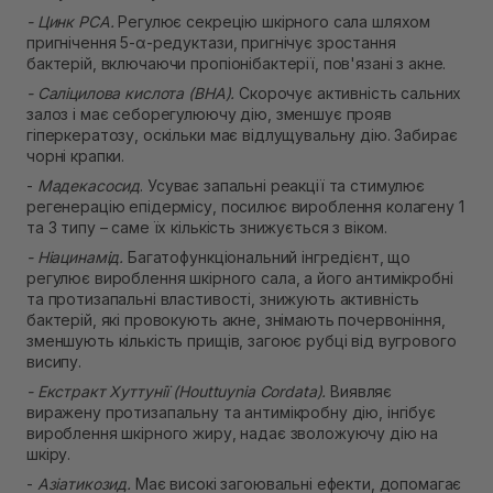
- Цинк PCA.
Регулює секрецію шкірного сала шляхом
пригнічення 5-α-редуктази, пригнічує зростання
бактерій, включаючи пропіонібактерії, пов'язані з акне.
- Саліцилова кислота (BHA).
Скорочує активність сальних
залоз і має себорегулюючу дію, зменшує прояв
гіперкератозу, оскільки має відлущувальну дію. Забирає
чорні крапки.
-
Мадекасосид
. Усуває запальні реакції та стимулює
регенерацію епідермісу, посилює вироблення колагену 1
та 3 типу – саме їх кількість знижується з віком.
- Ніацинамід.
Багатофункціональний інгредієнт, що
регулює вироблення шкірного сала, а його антимікробні
та протизапальні властивості, знижують активність
бактерій, які провокують акне, знімають почервоніння,
зменшують кількість прищів, загоює рубці від вугрового
висипу.
- Екстракт Хуттунії (Houttuynia Cordata).
Виявляє
виражену протизапальну та антимікробну дію, інгібує
вироблення шкірного жиру, надає зволожуючу дію на
шкіру.
-
Азіатикозид.
Має високі загоювальні ефекти, допомагає