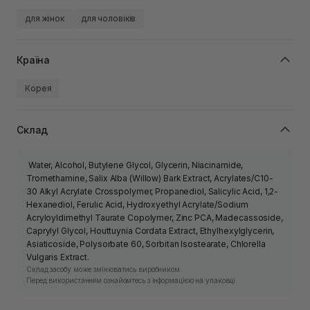
для жінок
для чоловіків
Країна
Корея
Склад
Water, Alcohol, Butylene Glycol, Glycerin, Niacinamide,
Tromethamine, Salix Alba (Willow) Bark Extract, Acrylates/C10-
30 Alkyl Acrylate Crosspolymer, Propanediol, Salicylic Acid, 1,2-
Hexanediol, Ferulic Acid, Hydroxyethyl Acrylate/Sodium
Acryloyldimethyl Taurate Copolymer, Zinc PCA, Madecassoside,
Caprylyl Glycol, Houttuynia Cordata Extract, Ethylhexylglycerin,
Asiaticoside, Polysorbate 60, Sorbitan Isostearate, Chlorella
Vulgaris Extract.
Склад засобу може змінюватись виробником.
Перед використанням ознайомтесь з інформацією на упаковці.