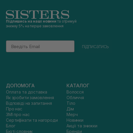
Підпишись на наші новини
та отримуй
знижку 5% на перше замовлення
Email
підписатись
ДОПОМОГА
КАТАЛОГ
Оплата та доставка
Волосся
Як зробити замовлення
Обличчя
Відповіді на запитання
Тіло
Про нас
Дім
ЗМІ про нас
Мерч
Сертифікати та нагороди
Новинки
Блог
Акції та знижки
Бюті словник
Бренди