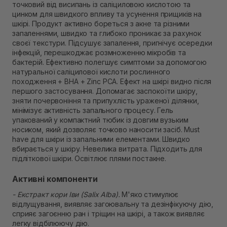
точковий від висипань із саліциловою кислотою та
В наявності
цинком для швидкого впливу та усунення прищиків на
Самовивіз м. Рівне, вул. Кулика і Гудачека 23 (ТЦ
шкірі. Продукт активно бореться з акне та різними
Екватор)
запаленнями, швидко та глибоко проникає за рахунок
В наявності
своєї текстури. Підсушує запалення, пригнічує осередки
інфекцій, перешкоджає розмноженню мікробів та
бактерій. Ефективно полегшує симптоми за допомогою
натуральної саліцилової кислоти рослинного
походження + BHA + Zinc PCA. Ефект на шкірі видно після
першого застосування. Допомагає заспокоїти шкіру,
зняти почервоніння та припухлість ураженої ділянки,
мінімізує активність запального процесу. Гель
упакований у компактний тюбик із довгим вузьким
носиком, який дозволяє точково наносити засіб. Must
have для шкіри із запальними елементами. Швидко
вбирається у шкіру. Невелика витрата. Підходить для
підліткової шкіри. Освітлює плями постакне.
Активні компоненти
- Екстракт кори Іви (Salix Alba).
М'яко стимулює
відлущування, виявляє загоювальну та дезінфікуючу дію,
сприяє загоєнню ран і тріщин на шкірі, а також виявляє
легку відбілюючу дію.