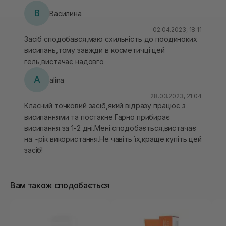
В
Василина
02.04.2023, 18:11
Засіб сподобався,маю схильність до поодиноких
висипань,тому завжди в косметичці цей
гель,вистачає надовго
A
alina
28.03.2023, 21:04
Класний точковий засіб,який відразу працює з
висипаннями та постакне.Гарно прибирає
висипання за 1-2 дні.Мені сподобається,вистачає
на ~рік використання.Не чавіть їх,краще купіть цей
засіб!
Вам також сподобається