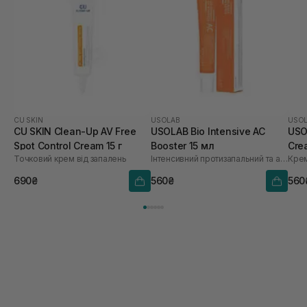
CU SKIN
USOLAB
USO
CU SKIN Clean-Up AV Free
USOLAB Bio Intensive AC
USO
Spot Control Cream 15 г
Booster 15 мл
Cre
Точковий крем від запалень
Інтенсивний протизапальний та антибактеріальний засіб локальної дії
690₴
560₴
560