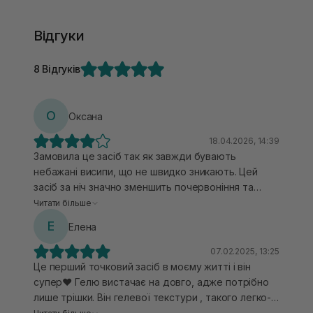
Відгуки
8 Відгуків
О
Оксана
18.04.2026, 14:39
Замовила це засіб так як завжди бувають
небажані висипи, що не швидко зникають. Цей
засіб за ніч значно зменшить почервоніння та
запалений прищик, повністю він не зникне, але
Читати більше
стане менш неприємним і менш видимим.
Е
Елена
07.02.2025, 13:25
Це перший точковий засіб в моєму житті і він
супер❤️ Гелю вистачає на довго, адже потрібно
лише трішки. Він гелевої текстури , такого легко-
прозорого жовтого кольору, без специфічного