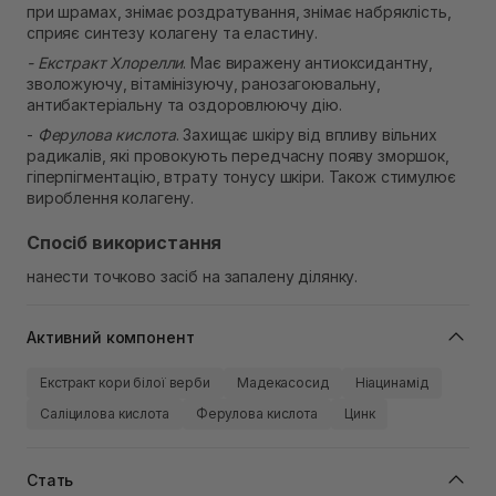
при шрамах, знімає роздратування, знімає набряклість,
сприяє синтезу колагену та еластину.
- Екстракт Хлорелли
. Має виражену антиоксидантну,
зволожуючу, вітамінізуючу, ранозагоювальну,
антибактеріальну та оздоровлюючу дію.
-
Ферулова кислота
. Захищає шкіру від впливу вільних
радикалів, які провокують передчасну появу зморшок,
гіперпігментацію, втрату тонусу шкіри. Також стимулює
вироблення колагену.
Спосіб використання
нанести точково засіб на запалену ділянку.
Активний компонент
Екстракт кори білої верби
Мадекасосид
Ніацинамід
Саліцилова кислота
Ферулова кислота
Цинк
Стать