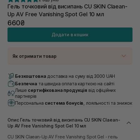
Гель точковий від висипань CU SKIN Claean-
Up AV Free Vanishing Spot Gel 10 мл
660₴
Додати в кошик
Як отримати товар
Доставка Новою Поштою
В наявності
Безкоштовна
доставка на суму від 3000 UAH
Самовивіз м. Луцьк, вул. Винниченка 4
Безпечна
та швидка оплата карткою на сайті
В наявності
Лише
сертифікована продукція
від офіційних
Самовивіз м. Львів, вул. Академіка Підстригача, 1В
партнерів
(Duck’s Lake)
Персональна
система бонусів
, лояльності та знижок
В наявності
Самовивіз м. Львів, вул. Івана Франка 36
В наявності
Опис Гель точковий від висипань CU SKIN Claean-
Самовивіз м. Львів, вул. Степана Бандери 45
Up AV Free Vanishing Spot Gel 10 мл
В наявності
CU SKIN Claean-Up AV Free Vanishing Spot Gel - гель
Самовивіз м. Рівне, вул. 16-го Липня, 15