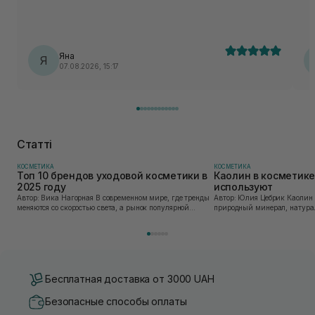
ко
За
об
ув
Яна
Я
07.08.2026, 15:17
Статті
КОСМЕТИКА
КОСМЕТИКА
Топ 10 брендов уходовой косметики в
Каолин в косметике:
2025 году
используют
Автор: Вика Нагорная В современном мире, где тренды
Автор: Юлия Цебрик Каолин в косметологии – это
меняются со скоростью света, а рынок популярной
природный минерал, натурал
косметики переполнен новыми предложениями, выбор
имеет множество преимущес
средства для ухода становится настоящим вызовом....
головы, благодаря большому 
Бесплатная доставка от 3000 UAH
Безопасные способы оплаты