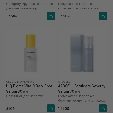
Себорегулирующая сыворотка
Пузырчатая сыворотка с
50 мл
для уменьшения пор
коллагеном и гиалуроновой
кислотой
1 458₴
1 490₴
UIQ
|
UIQ BIOME VITA C
AROCELL
UIQ Biome Vita C Dark Spot
AROCELL Botulcare Synergy
Serum 30 мл
Serum 70 мл
Осветляющая сыворотка
Пузырчатая сыворотка с
ботулиническим полипептидом,
коллагеном и экзосомами
850₴
1 250₴