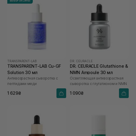
ВЫБОР ОКСАНЫ
TRANSPARENT-LAB
DR. CEURACLE
TRANSPARENT-LAB Cu-GF
DR. CEURACLE Glutathione &
Solution 30 мл
NMN Ampoule 30 мл
Антивозрастная сыворотка с
Осветляющая антивозрастная
пептидами меди
сыворотка с глутатионом и NMN
1 629₴
1 090₴