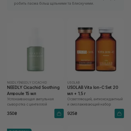
робить пасма більш щільними та блискучими.
NEEDLY
|
NEEDLY CICACHID
USOLAB
NEEDLY Cicachid Soothing
USOLAB Vita Ion-C Set 20
Ampoule 15 мл
мл + 1,5 г
Успокаивающая ампульная
Осветляющий, антиоксидантный
сыворотка с центеллой
и омолаживающий набор
350₴
925₴