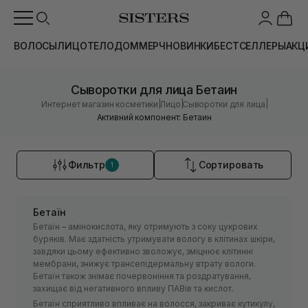
ВОЛОСЫ
ЛИЦО
ТЕЛО
ДОМ
МЕРЧ
НОВИНКИ
БЕСТСЕЛЛЕРЫ
АКЦ
Сыворотки для лица Бетаин
|
|
|
Интернет магазин косметики
Лицо
Сыворотки для лица
Активний компонент: Бетаин
Фильтр
Сортировать
1
Бетаїн
Бетаїн – амінокислота, яку отримують з соку цукрових
буряків. Має здатність утримувати вологу в клітинах шкіри,
завдяки цьому ефективно зволожує, зміцнює клітинні
мембрани, знижує трансепідермальну втрату вологи.
Бетаїн також знімає почервоніння та роздратування,
захищає від негативного впливу ПАВів та кислот.
Бетаїн сприятливо впливає на волосся, закриває кутикулу,