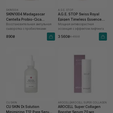
SKIN1004
A.G.E. STOP
SKIN1004 Madagascar
A.G.E. STOP Swiss Royal
Centella Probio-Cica
Epigen Timeless Essence
Восстановительная ампульная
Мощная антивозрастная
Intensive Ampoule 50 мл
100 мл
сыворотка с пробиотиками
эссенция с эффектом лифтинга
890₴
3 560₴
4 450₴
CU SKIN
AROCELL
|
AROCELL SUPER COLLAGEN
CU SKIN Dr.Solution
AROCELL Super Collagen
Minimizing T12 Pore Serum
Booster Serum 70 мл