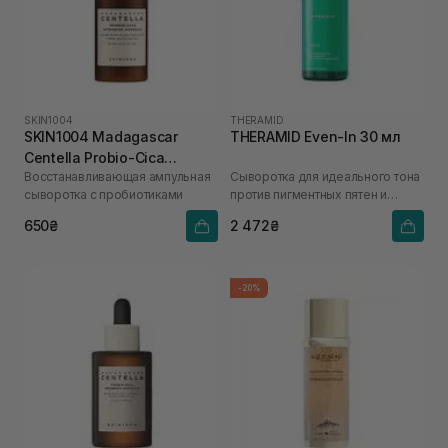
SKIN1004
THERAMID
SKIN1004 Madagascar
THERAMID Even-In 30 мл
Centella Probio-Cica
Восстанавливающая ампульная
Сыворотка для идеального тона
Intensive Ampoule 30 мл
сыворотка с пробиотиками
против пигментных пятен и
неравномерного цвета лица
650₴
2 472₴
-20%