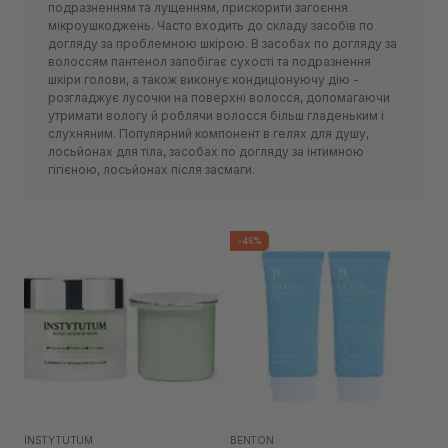
подразненням та лущенням, прискорити загоєння
мікроушкоджень. Часто входить до складу засобів по
догляду за проблемною шкірою. В засобах по догляду за
волоссям пантенол запобігає сухості та подразнення
шкіри голови, а також виконує кондиціонуючу дію -
розгладжує лусочки на поверхні волосся, допомагаючи
утримати вологу й роблячи волосся більш гладеньким і
слухняним. Популярний компонент в гелях для душу,
лосьйонах для тіла, засобах по догляду за інтимною
гігієною, лосьйонах після засмаги.
-46%
INSTYTUTUM
BENTON