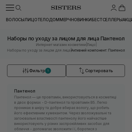
ВОЛОСЫ
ЛИЦО
ТЕЛО
ДОМ
МЕРЧ
НОВИНКИ
БЕСТСЕЛЛЕРЫ
АКЦ
Наборы по уходу за лицом для лица Пантенол
|
|
Интернет магазин косметики
Лицо
|
Наборы по уходу за лицом для лица
Активний компонент: Пантенол
Фильтр
Сортировать
1
Пантенол
Пантенол — це провітамін, використовується в косметиці
в двох формах - D-пантенол та провітамін В5. Легко
проникає в шкіру та добре вбирає вологу, що робить
його ефективним хумекантом. Через зволожувальні та
загоювальні властивості пантенолу його найчастіше
використовують у різних заспрокійливих засобах для
обличчя - допомагає зволожити її, боротися з