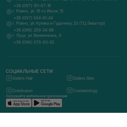
+38 (097) 101-97-16
г. Ровно, ул. 16-го Июля, 15
+38 (097) 544-61-44
г. Ровно, ул. Кулика и Гудачека, 23 (ТЦ Экватор)
+38 (068) 209-34-88
г. Луцк, ул. Винниченка, 4
+38 (098) 076-60-62
СОЦИАЛЬНЫЕ СЕТИ
Sisters Hair
Sisters Skin
Distribution
Cosmetology
Загружайте мобильное приложение