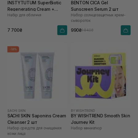
INSTYTUTUM SuperBiotic
BENTON CICA Gel
Regenerating Cream +
Sunscreen Serum 2 шт
Набір для обличчя
Набор солнцезащитных крем-
REFILL POD 50 мл, 50 мл
сывороток
7 700₴
990₴
1 840₴
-50%
SACHI SKIN
BY WISHTREND
SACHI SKIN Saponins Cream
BY WISHTREND Smooth Skin
Cleanser 2 шт
Journey Kit
Набор средств для очищения
Набор миниатюр
кожи лица