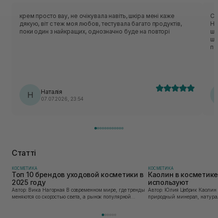
крем просто вау, не очікувала навіть, шкіра мені каже
Су
дякую, віт с теж моя любов, тестувала багато продуктів,
Ні
поки один з найкращих, однозначно буде на повторі
шк
шк
по
Наталія
Н
07.07.2026, 23:54
Статті
КОСМЕТИКА
КОСМЕТИКА
Топ 10 брендов уходовой косметики в
Каолин в косметике:
2025 году
используют
Автор: Вика Нагорная В современном мире, где тренды
Автор: Юлия Цебрик Каолин в косметологии – это
меняются со скоростью света, а рынок популярной
природный минерал, натурал
косметики переполнен новыми предложениями, выбор
имеет множество преимущес
средства для ухода становится настоящим вызовом....
головы, благодаря большому 