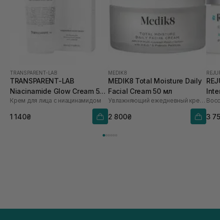
TRANSPARENT-LAB
MEDIK8
REJU
TRANSPARENT-LAB
MEDIK8 Total Moisture Daily
REJ
Niacinamide Glow Cream 50
Facial Cream 50 мл
Inte
Крем для лица с ниацинамидом
Увлажняющий ежедневный крем для лица
Вос
мл
50 
1 140₴
2 800₴
3 7