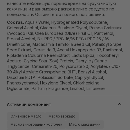
нанесите небольшую порцию крема на сухую чистую
кожу лица и равномерно распределите средство по
поверхности. Оставьте до полного поглощения.
Состав:
Aqua / Water, Hydrogenated Polyisobutene,
Cetearyl Alcohol, Glycerin, Butylene Glycol, Persea Gratissima
(Avocado) Oil, Olea Europaea (Olive) Fruit Oil, Panthenol,
Stearyl Alcohol, Bis-PEG / PPG-16/16 PEG / PPG-16 / 16
Dimethicone, Macadamia Ternifolia Seed Oil, Palmitoyl Grape
Seed Extract, Ceramide 3, Acetyl Hexapeptide-37, Panthenol,
Piptadenia Colubrina Peel Extract, Lactis Lipida, Tocopheryl
Acetate, Glycine Soja (Soy) Protein, Caprylic / Capric
Triglyceride, Ceteareth-20, Polysorbate 20, Acrylates / C10-
30 Alkyl Acrylate Crosspolymer, BHT, Benzyl Alcohol,
Disodium EDTA, Potassium Sorbate, Caprylyl Glycol,
Phenoxyethanol, Hexylene Glycol, Chlorhexidine
Digluconate, Parfum / Fragrance, Linalool, Limonene.
Активний компонент
Оливковое масло
Масло авокадо
Масло виноградных косточек
Масло макадамии