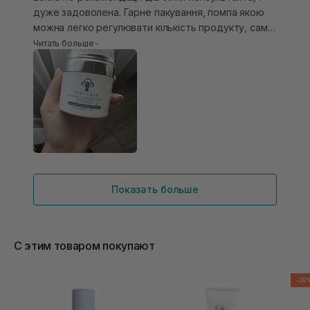
дуже задоволена. Гарне пакування, помпа якою
можна легко регулювати кількість продукту, сам
крем легкий, але дуже добре зволожує, закриваю
Читать больше
ним сироватку з віт С, або інші сироватки, крем
лягає дуже гарно не скочується, що дуже
важливо, дуже класне комбо рекомендую!
Показать больше
С этим товаром покупают
-20