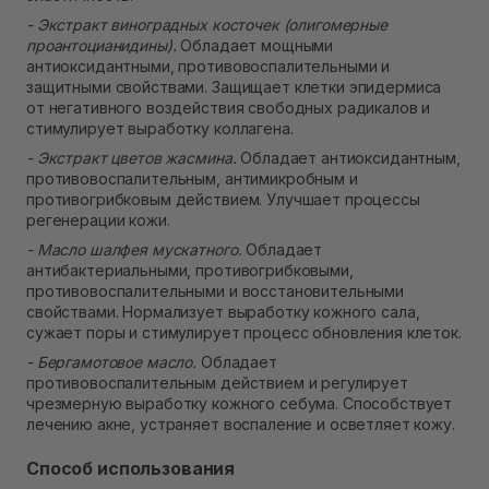
- Экстракт виноградных косточек (олигомерные
проантоцианидины).
Обладает мощными
антиоксидантными, противовоспалительными и
защитными свойствами. Защищает клетки эпидермиса
от негативного воздействия свободных радикалов и
стимулирует выработку коллагена.
- Экстракт цветов жасмина.
Обладает антиоксидантным,
противовоспалительным, антимикробным и
противогрибковым действием. Улучшает процессы
регенерации кожи.
- Масло шалфея мускатного.
Обладает
антибактериальными, противогрибковыми,
противовоспалительными и восстановительными
свойствами. Нормализует выработку кожного сала,
сужает поры и стимулирует процесс обновления клеток.
- Бергамотовое масло.
Обладает
противовоспалительным действием и регулирует
чрезмерную выработку кожного себума. Способствует
лечению акне, устраняет воспаление и осветляет кожу.
Способ использования