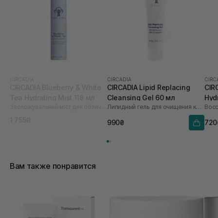
CIRCADIA
CIRCADIA
CIRC
CIRCADIA Blueberry & White
CIRCADIA Lipid Replacing
CIR
Tea Hydrating Mist 118 мл
Cleansing Gel 60 мл
Hyd
Зволожувальний міст для обличчя
Липидный гель для очищения кожи
мл
1 755₴
990₴
720
Вам также понравится