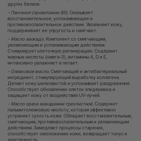
других белков.
- Пантенол (провитамин B5).
Оказывает
восстановительное, успокаивающее и
противовоспалительное действие. Увлажняет кожу,
поддерживает ее упругость и смягчает.
- Масло авокадо.
Компонент со смягчающим,
увлажняющим и успокаивающим действием.
Стимулирует клеточную регенерацию. Содержит
жирные кислоты (омега-3), витамины A, D и Е,
интенсивно увлажняет и питает.
- Оливковое масло.
Смягчающий и антибактериальный
ингредиент, стимулирующий выработку коллагена.
Делает кожу шелковистой и успокаивает раздражение.
Способствует обновлению клеток эпидермиса и
защищает кожу от воздействия UV-лучей.
- Масло ореха макадамии трехлистной.
Содержит
пальмитолеиновую кислоту, которая эффективно
устраняет сухость кожи. Обладает восстановительным,
смягчающим, противовоспалительным и увлажняющим
действием. Замедляет процессы старения,
способствует омоложению кожи, возвращает тонус и
эластичность.