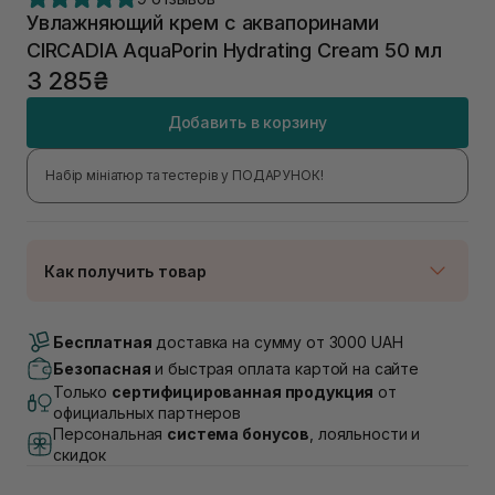
Увлажняющий крем с аквапоринами
CIRCADIA AquaPorin Hydrating Cream 50 мл
3 285₴
Добавить в корзину
Набір мініатюр та тестерів у ПОДАРУНОК!
Как получить товар
Доставка Новой Почтой
В наличии
Бесплатная
доставка на сумму от 3000 UAH
Самовывоз г. Луцк, Винниченка 4
Безопасная
и быстрая оплата картой на сайте
В наличии
Только
сертифицированная продукция
от
Самовывоз г. Львов, ул. Академика Подстригача,
официальных партнеров
1В (Duck's Lake)
Персональная
система бонусов
, лояльности и
В наличии
скидок
Самовывоз Львов (Ивана Франко 36)
В наличии