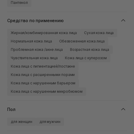
Пантенол
Средство по применению
Жирная/комбинированная кожа лица
Сухая кожа лица
Нормальная кожа лица
Обезвоженная кожа лица
Проблемная кожа /акне лица
Возрастная кожа лица
Чувствительная кожа лица
Кожа лица с куперозом
Кожа лица с пигментацией/постакне
Кожа лица с расширенными порами
Кожа лица с нарушенным барьером
Кожа лица с нарушенным микробиомом
Пол
для женщин
для мужчин