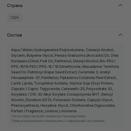
Страна
США
Состав
Aqua / Water, Hydrogenated Polyisobutene, Cetearyl Alcohol,
Glycerin, Butylene Glycol, Persea Gratissima (Avocado) Oil, Olea
Europaea (Olive) Fruit Oil, Panthenol, Stearyl Alcohol, Bis-PEG /
PPG-16/16 PEG / PPG-16 / 16 Dimethicone, Macadamia Ternifolia
Seed Oil, Palmitoyl Grape Seed Extract, Ceramide 3, Acetyl
Hexapeptide-37, Panthenol, Piptadenia Colubrina Peel Extract,
Lactis Lipida, Tocopheryl Acetate, Glycine Soja (Soy) Protein,
Caprylic / Capric Triglyceride, Ceteareth-20, Polysorbate 20,
Acrylates / C10-30 Alkyl Acrylate Crosspolymer, BHT, Benzyl
Alcohol, Disodium EDTA, Potassium Sorbate, Caprylyl Glycol,
Phenoxyethanol, Hexylene Glycol, Chlorhexidine Digluconate,
Parfum / Fragrance, Linalool, Limonene.
Состав средства может изменяться производителем.
Перед использованием ознакомьтесь с информацией на упаковке.