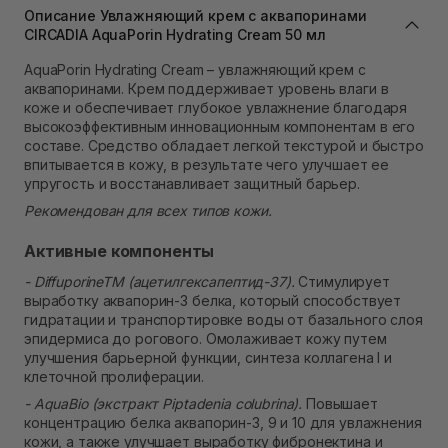
Описание Увлажняющий крем с аквапоринами
Самовывоз г. Львов ул. Степана Бандеры 43
CIRCADIA AquaPorin Hydrating Cream 50 мл
В наличии
Самовывоз Ровно
AquaPorin Hydrating Cream – увлажняющий крем с
В наличии
аквапоринами. Крем поддерживает уровень влаги в
Самовывоз г. Ровно, ул. Кулика и Гудачека 23 (ТЦ
коже и обеспечивает глубокое увлажнение благодаря
Экватор)
высокоэффективным инновационным компонентам в его
В наличии
составе. Средство обладает легкой текстурой и быстро
впитывается в кожу, в результате чего улучшает ее
упругость и восстанавливает защитный барьер.
Рекомендован для всех типов кожи.
Активные компоненты
- DiffuporineTM (ацетилгексапептид-37).
Стимулирует
выработку аквапорин-3 белка, который способствует
гидратации и транспортировке воды от базального слоя
эпидермиса до рогового. Омолаживает кожу путем
улучшения барьерной функции, синтеза коллагена I и
клеточной пролиферации.
- AquaBio (экстракт Piptadenia colubrina).
Повышает
концентрацию белка аквапорин-3, 9 и 10 для увлажнения
кожи, а также улучшает выработку фибронектина и