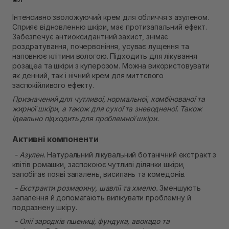
Самовивіз м. Рівне, вул. 16-го Липня, 15
Інтенсивно зволожуючий крем для обличчя з азуленом.
В наявності
Сприяє відновленню шкіри, має протизапальний ефект.
Самовивіз м. Рівне, вул. Кулика і Гудачека 23 (ТЦ
Забезпечує антиоксидантний захист, знімає
Екватор)
роздратування, почервоніння, усуває лущення та
В наявності
наповнює клітини вологою. Підходить для лікування
розацеа та шкіри з куперозом. Можна використовувати
як денний, так і нічний крем для миттєвого
заспокійливого ефекту.
Призначений для чутливої, нормальної, комбінованої та
жирної шкіри, а також для сухої та зневодненої. Також
ідеально підходить для проблемної шкіри.
Активні компоненти
- Азулен.
Натуральний лікувальний ботанічний екстракт з
квітів ромашки, заспокоює чутливі ділянки шкіри,
запобігає появі запалень, висипань та комедонів.
- Екстракти розмарину, шавлії та хмелю.
Зменшують
запалення й допомагають вилікувати проблемну й
подразнену шкіру.
- Олії зародків пшениці, фундука, авокадо та