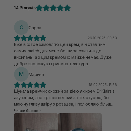
14 Відгуків
С
Сарра
26.10.2025, 00:53
Вже вкотре замовляю цей крем, він став тим
самим match для мене бо шкіра схильна до
висипань, а з цим кремом їх майже немає. Дуже
добре зволожує і приємна текстура
М
Марина
18.02.2025, 15:58
Шукала кремчик схожий за дією як крем Dr.Klairs з
азуленом, але трішки легший за текстурою, бо
маю чутливу шкіру з розацеа, і полюбляю більш
легші текстури) зупинилась на цьому кремі 🫶🏻
Читати більше
Має легку текстуру, яка легко розподіляється і
вбирається шкірою, не жирний, зволожує і
заспокоює, чудовий варіант після використання