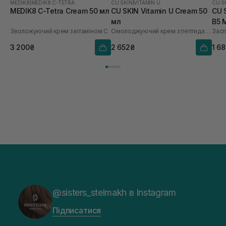
MEDIK8
|
MEDIK8 C-TETRA
CU SKIN
|
VITAMIN U
CU S
MEDIK8 C-Tetra Cream 50 мл
CU SKIN Vitamin U Cream 50
CU 
мл
B5 
Зволожуючий крем з вітаміном C
Омолоджуючий крем з пептидами і вітаміном U
3 200₴
2 652₴
1 6
@sisters_stelmakh в Instagram
Підписатися