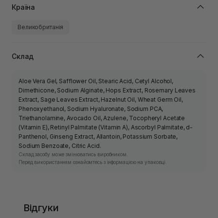
Країна
Великобританія
Склад
Aloe Vera Gel, Safflower Oil, Stearic Acid, Cetyl Alcohol,
Dimethicone, Sodium Alginate, Hops Extract, Rosemary Leaves
Extract, Sage Leaves Extract, Hazelnut Oil, Wheat Germ Oil,
Phenoxyethanol, Sodium Hyaluronate, Sodium PCA,
Triethanolamine, Avocado Oil, Azulene, Tocopheryl Acetate
(Vitamin E), Retinyl Palmitate (Vitamin A), Ascorbyl Palmitate, d-
Panthenol, Ginseng Extract, Allantoin, Potassium Sorbate,
Sodium Benzoate, Citric Acid.
Склад засобу може змінюватись виробником.
Перед використанням ознайомтесь з інформацією на упаковці.
Відгуки