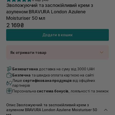
Зволожуючий та заспокійливий крем з
азуленом BRAVURA London Azulene
Moisturiser 50 мл
2 169₴
Додати в кошик
Як отримати товар
Доставка Новою Поштою
В наявності
Безкоштовна
доставка на суму від 3000 UAH
Самовивіз м. Луцьк, вул. Винниченка 4
Безпечна
та швидка оплата карткою на сайті
В наявності
Лише
сертифікована продукція
від офіційних
Самовивіз м. Львів, вул. Академіка Підстригача, 1В
партнерів
(Duck’s Lake)
Персональна
система бонусів
, лояльності та знижок
В наявності
Самовивіз м. Львів, вул. Івана Франка 36
В наявності
Опис Зволожуючий та заспокійливий крем з
Самовивіз м. Львів, вул. Степана Бандери 45
азуленом BRAVURA London Azulene Moisturiser 50
мл
В наявності