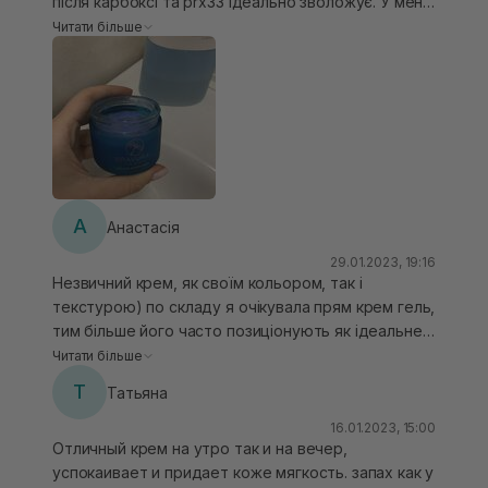
після карбоксі та prx33 ідеально зволожує. У мене
комбінований тип шкіри, але ідеально підійшов, не
Читати більше
жирнить. Має голубий відтінок, але на шкірі це
непомітно
А
Анастасія
29.01.2023, 19:16
Незвичний крем, як своїм кольором, так і
текстурою) по складу я очікувала прям крем гель,
тим більше його часто позиціонують як ідеальне
зволоження для комбі шкіри, але мені він здався
Читати більше
доволі поживним, ідеальне відновлення після
Т
Татьяна
пілінгів. Крем не ароматизовний, має ледь
відчутний приємний косметичний запах)
16.01.2023, 15:00
Отличный крем на утро так и на вечер,
успокаивает и придает коже мягкость. запах как у