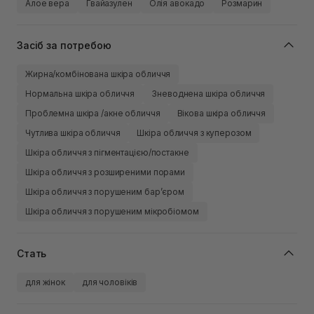
Алое вера
Гвайазулен
Олія авокадо
Розмарин
Засіб за потребою
Жирна/комбінована шкіра обличчя
Нормальна шкіра обличчя
Зневоднена шкіра обличчя
Проблемна шкіра /акне обличчя
Вікова шкіра обличчя
Чутлива шкіра обличчя
Шкіра обличчя з куперозом
Шкіра обличчя з пігментацією/постакне
Шкіра обличчя з розширеними порами
Шкіра обличчя з порушеним барʼєром
Шкіра обличчя з порушеним мікробіомом
Стать
для жінок
для чоловіків