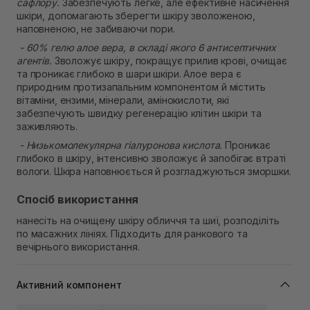
сафлору.
Забезпечують легке, але ефективне насичення
шкіри, допомагають зберегти шкіру зволоженою,
наповненою, не забиваючи пори.
- 60% гелю алое вера, в складі якого 6 антисептичних
агентів.
Зволожує шкіру, покращує прилив крові, очищає
та проникає глибоко в шари шкіри. Алое вера є
природним протизапальним компонентом й містить
вітаміни, ензими, мінерали, амінокислоти, які
забезпечують швидку регенерацію клітин шкіри та
заживляють.
- Низькомолекулярна гіалуронова кислота.
Проникає
глибоко в шкіру, інтенсивно зволожує й запобігає втраті
вологи. Шкіра наповнюється й розгладжуються зморшки.
Спосіб використання
нанесіть на очищену шкіру обличчя та шиї, розподіліть
по масажних лініях. Підходить для ранкового та
вечірнього використання.
Активний компонент