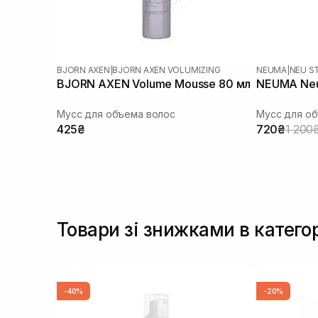
BJORN AXEN
|
BJORN AXEN VOLUMIZING
NEUMA
|
NEU S
BJORN AXEN Volume Mousse 80 мл
NEUMA Neu 
Мусс для объема волос
Мусс для об
425₴
720₴
1 200
Товари зі знижками в катего
-40%
-20%