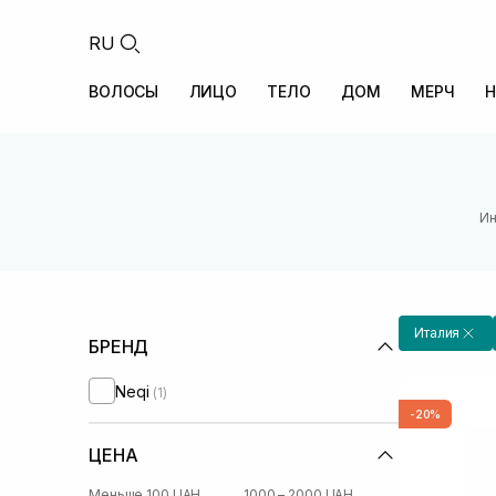
RU
ВОЛОСЫ
ЛИЦО
ТЕЛО
ДОМ
МЕРЧ
Н
Ин
Италия
БРЕНД
Neqi
(1)
-20%
ЦЕНА
Меньше 100 UAH
1000 – 2000 UAH