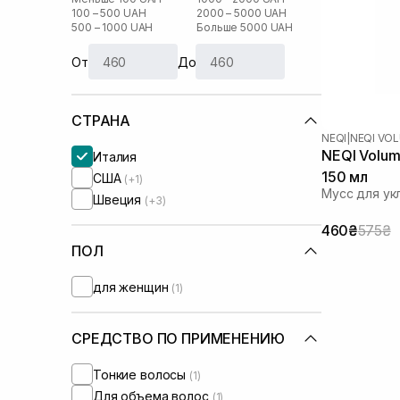
100 – 500 UAH
2000 – 5000 UAH
500 – 1000 UAH
Больше 5000 UAH
От
До
СТРАНА
NEQI
|
NEQI VO
NEQI Volume
Италия
150 мл
США
(+1)
Мусс для ук
Швеция
(+3)
460₴
575₴
ПОЛ
для женщин
(1)
СРЕДСТВО ПО ПРИМЕНЕНИЮ
Тонкие волосы
(1)
Для объема волос
(1)