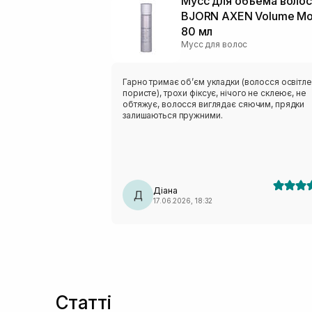
Мусс для объема воло
BJORN AXEN Volume Mo
80 мл
Мусс для волос
Гарно тримає обʼєм укладки (волосся освітле
пористе), трохи фіксує, нічого не склеює, не
обтяжує, волосся виглядає сяючим, прядки
залишаються пружними.
Діана
Д
17.06.2026, 18:32
Статті