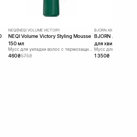
NEQI
|
NEQI VOLUME VICTORY
BJORN AXEN
|
BJORN AX
0
NEQI Volume Victory Styling Mousse
BJORN AXEN Curl 
150 мл
для хвилястого, 
Мусс для укладки волос с термозащитой
Мусс для вьющихся
дуже кучерявого
460₴
575₴
1 350₴