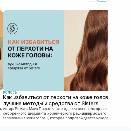
ВОЛ
Ма
ТО
Гла
пра
ухо
важн
ВОЛОСЫ
Как избавиться от перхоти на коже головы:
лучшие методы и средства от Sisters
Автор: Романа Маик Перхоть – это одно из основных проявлений
себорейного дерматита, хронического рецидивирующего
заболевания кожи головы, которое сопровождается ускоренным
обновлением рогового эпител...