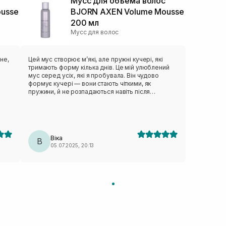
с
Мусс для объема волос
usse
BJORN AXEN Volume Mousse
200 мл
Мусс для волос
не,
Цей мус створює м’які, але пружні кучері, які
тримають форму кілька днів. Це мій улюблений
мус серед усіх, які я пробувала. Він чудово
формує кучері — вони стають чіткими, як
пружини, й не розпадаються навіть після
тривалого часу. Крім того, мус додає чудового
об’єму. Ідеальний варіант для тих, хто хоче
поєднати ефектний об’єм із тривалою фіксацією.
Також важливо, що у складі є протеїни, які
чудово зволожують та надають блиск волоссю.
Віка
В
05.07.2025, 20:13