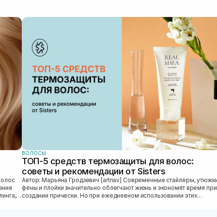
ВОЛОСЫ
ТОП-5 средств термозащиты для волос:
советы и рекомендации от Sisters
Автор: Марьяна Гродзевич [artnav] Современные стайлеры, утюжки,
ение
фены и плойки значительно облегчают жизнь и экономят время при
линга,
создании прически. Но при ежедневном использовании этих
приборов во...