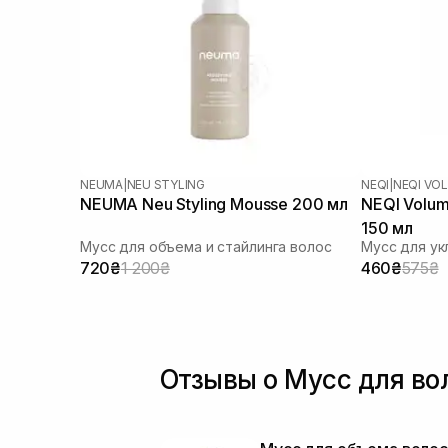
NEUMA
|
NEU STYLING
NEQI
|
NEQI VO
NEUMA Neu Styling Mousse 200 мл
NEQI Volum
150 мл
Мусс для объема и стайлинга волос
720₴
1 200₴
460₴
575₴
Отзывы о Мусс для во