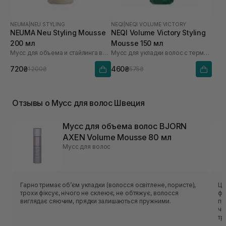
NEUMA
|
NEU STYLING
NEQI
|
NEQI VOLUME VICTORY
NEUMA Neu Styling Mousse
NEQI Volume Victory Styling
200 мл
Mousse 150 мл
Мусс для объема и стайлинга волос
Мусс для укладки волос с термозащитой
720₴
460₴
1 200₴
575₴
Отзывы о Мусс для волос Швеция
Мусс для объема волос BJORN
AXEN Volume Mousse 80 мл
Мусс для волос
Гарно тримає обʼєм укладки (волосся освітлене, пористе),
Це
трохи фіксує, нічого не склеює, не обтяжує, волосся
фо
виглядає сяючим, прядки залишаються пружними.
пр
чі
тр
Ід