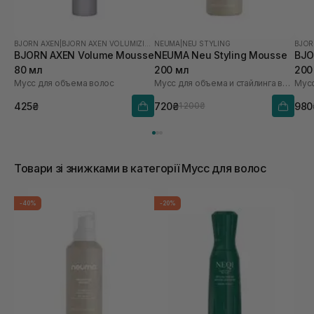
BJORN AXEN
|
BJORN AXEN VOLUMIZING
NEUMA
|
NEU STYLING
BJOR
BJORN AXEN Volume Mousse
NEUMA Neu Styling Mousse
BJO
80 мл
200 мл
200
Мусс для объема волос
Мусс для объема и стайлинга волос
Мусс
425₴
720₴
980
1 200₴
Товари зі знижками в категорії Мусс для волос
-40%
-20%