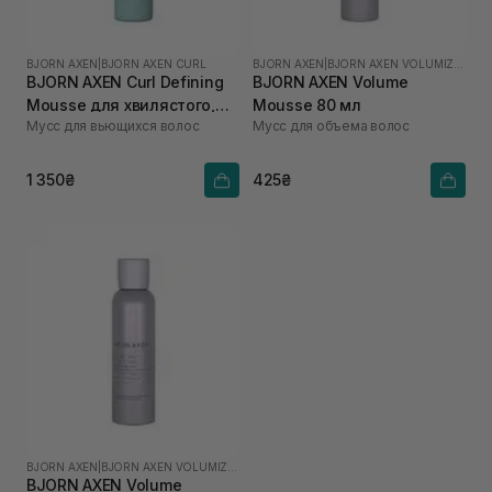
BJORN AXEN
|
BJORN AXEN CURL
BJORN AXEN
|
BJORN AXEN VOLUMIZING
BJORN AXEN Curl Defining
BJORN AXEN Volume
Mousse для хвилястого,
Mousse 80 мл
Мусс для вьющихся волос
Мусс для объема волос
кучерявого та дуже
кучерявого волосся 200
мл
1 350₴
425₴
BJORN AXEN
|
BJORN AXEN VOLUMIZING
BJORN AXEN Volume