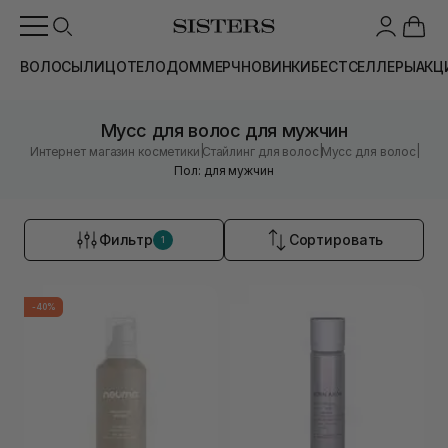
ВОЛОСЫ
ЛИЦО
ТЕЛО
ДОМ
МЕРЧ
НОВИНКИ
БЕСТСЕЛЛЕРЫ
АКЦ
Мусс для волос для мужчин
|
|
|
Интернет магазин косметики
Стайлинг для волос
Мусс для волос
Пол: для мужчин
Фильтр
Сортировать
1
-40%