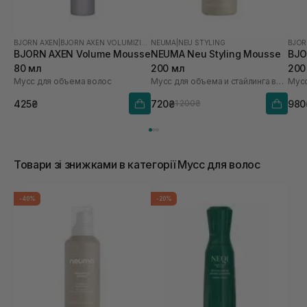
BJORN AXEN
|
BJORN AXEN VOLUMIZING
NEUMA
|
NEU STYLING
BJOR
BJORN AXEN Volume Mousse
NEUMA Neu Styling Mousse
BJO
80 мл
200 мл
200
Мусс для объема волос
Мусс для объема и стайлинга волос
Мусс
425₴
720₴
980
1 200₴
Товари зі знижками в категорії Мусс для волос
-40%
-20%