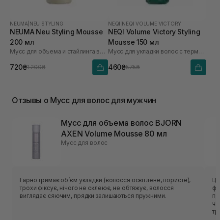
NEUMA
|
NEU STYLING
NEQI
|
NEQI VOLUME VICTORY
NEUMA Neu Styling Mousse
NEQI Volume Victory Styling
200 мл
Mousse 150 мл
Мусс для объема и стайлинга волос
Мусс для укладки волос с термозащитой
720₴
460₴
1 200₴
575₴
Отзывы о Мусс для волос для мужчин
Мусс для объема волос BJORN
AXEN Volume Mousse 80 мл
Мусс для волос
Гарно тримає обʼєм укладки (волосся освітлене, пористе),
Це
трохи фіксує, нічого не склеює, не обтяжує, волосся
фо
виглядає сяючим, прядки залишаються пружними.
пр
чі
тр
Ід